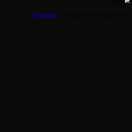
STREAMIT.
All Rights Reserved.
© {{year}}