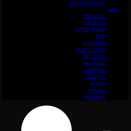
SOFICU GROUP
اللغة
ESPAÑOL
ENGLISH
РУССК. ЯЗЫК
中文
ITALIANO
PORTUGUÉS
DEUTSCH
FRANÇAIS
SVENSKA
ČEŠTINA
한국어
POLSKY
ROMÂNĂ