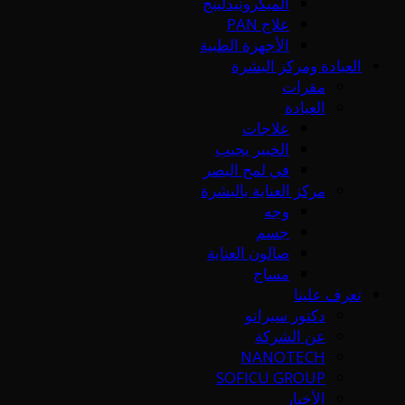
الميكرونيدلينج
علاج PAN
الأجهزة الطبية
العيادة ومركز البشرة
مقرات
العيادة
علاجات
الخبير يجيب
في لمح البصر
مركز العناية بالبشرة
وجه
جسم
صالون العناية
مساج
تعرف علينا
دكتور سيرانو
عن الشركة
NANOTECH
SOFICU GROUP
الأخبار