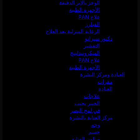
الوخز بالإبر الدقيقة
الأجهزة الطبية
علاج PAN
الفيلرز
الرعاية المنزلية بعد العلاج
دكتور سيرانو
التقشير
الميكرونيدلينج
علاج PAN
الأجهزة الطبية
العيادة ومركز البشرة
مقرات
العيادة
علاجات
الخبير يجيب
في لمح البصر
مركز العناية بالبشرة
وجه
جسم
صالون العناية