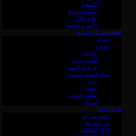
التقشير
الميكرونيدلينج
علاج PAN
الأجهزة الطبية
العيادة ومركز البشرة
مقرات
العيادة
علاجات
الخبير يجيب
في لمح البصر
مركز العناية بالبشرة
وجه
جسم
صالون العناية
مساج
تعرف علينا
دكتور سيرانو
عن الشركة
NANOTECH