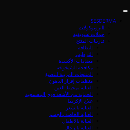
SESDERMA
البروتوكولات
حملات تسويقية
تدريبات المنتج
النظافة
الترطيب
مضادات الأكسدة
مكافحة الشيخوخة
المنتجات المزيلة للتصبغ
منظمات إفراز الدهون
العناية بمحيط العين
الحماية من الأشعة فوق البنفسجية
علاج الإكزيما
العناية بالشعر
العناية الخاصة بالجسم
العناية بالأطفال
العناية بالرجال