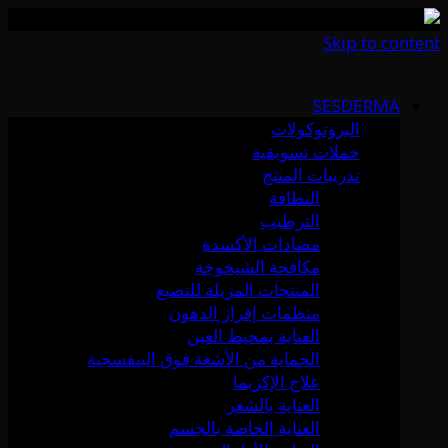
Skip to content
SESDERMA
البروتوكولات
حملات تسويقية
تدريبات المنتج
النظافة
الترطيب
مضادات الأكسدة
مكافحة الشيخوخة
المنتجات المزيلة للتصبغ
منظمات إفراز الدهون
العناية بمحيط العين
الحماية من الأشعة فوق البنفسجية
علاج الإكزيما
العناية بالشعر
العناية الخاصة بالجسم