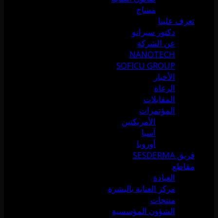
مساج
تعرف علينا
دكتور سيرانو
عن الشركة
NANOTECH
SOFICU GROUP
الأخبار
الرعاة
المقابلات
المؤتمرات
الأمريكتين
آسيا
أوروبا
فريق SESDERMA
مقاطع
العيادة
مركز العناية بالبشرة
منتجات
الشؤون المؤسسية