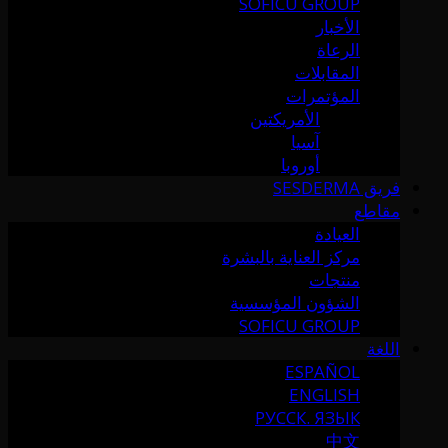
SOFICU GROUP
الأخبار
الرعاة
المقابلات
المؤتمرات
الأمريكتين
آسيا
أوروبا
فريق SESDERMA
مقاطع
العيادة
مركز العناية بالبشرة
منتجات
الشؤون المؤسسية
SOFICU GROUP
اللغة
ESPAÑOL
ENGLISH
РУССК. ЯЗЫК
中文