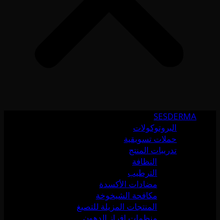
SESDERMA
البروتوكولات
حملات تسويقية
تدريبات المنتج
النظافة
الترطيب
مضادات الأكسدة
مكافحة الشيخوخة
المنتجات المزيلة للتصبغ
منظمات إفراز الدهون