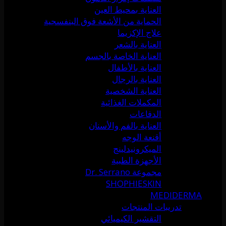
العناية بمحيط العين
الحماية من الأشعة فوق البنفسجية
علاج الإكزيما
العناية بالشعر
العناية الخاصة بالجسم
العناية بالأطفال
العناية بالرجال
العناية الشخصية
المكملات الغذائية
الدفاعات
العناية بالفم والأسنان
أقنعة الوجه
الميكرونيدلينج
الأجهزة الطبية
مجموعة Dr. Serrano
SHOPHIESKIN
MEDIDERMA
تدريبات المنتجات
التقشير الكيميائي