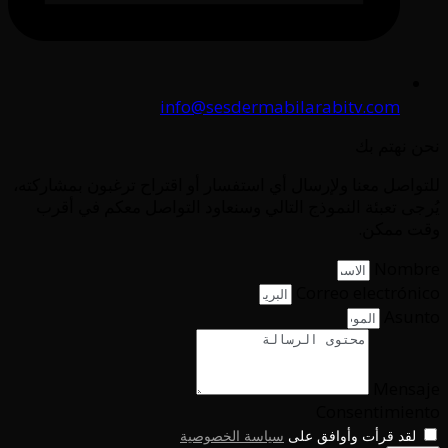
info@sesdermabilarabitv.com
نحن نهتم بك
للتواصل معنا ولإرسال أي استفسار أو اقتراح ترغبون بمشاركته،
يُرجى تعبئة النموذج التالي وسنعاود التواصل معكم في أقرب
وقت ممكن.
Nombre
Correo electrónico
Asunto
Mensaje
Consentimiento
لقد قرأت وأوافق على
سياسة الخصوصية