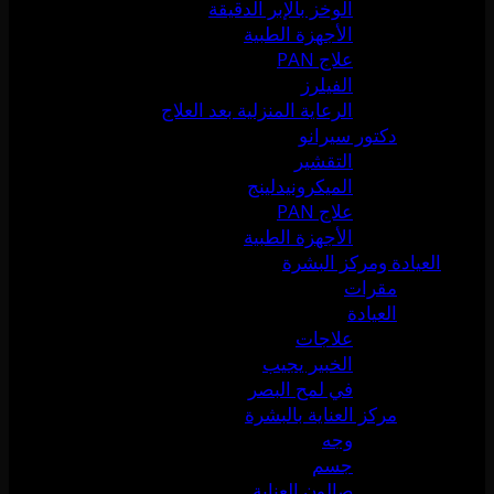
الوخز بالإبر الدقيقة
الأجهزة الطبية
علاج PAN
الفيلرز
الرعاية المنزلية بعد العلاج
دكتور سيرانو
التقشير
الميكرونيدلينج
علاج PAN
الأجهزة الطبية
العيادة ومركز البشرة
مقرات
العيادة
علاجات
الخبير يجيب
في لمح البصر
مركز العناية بالبشرة
وجه
جسم
صالون العناية