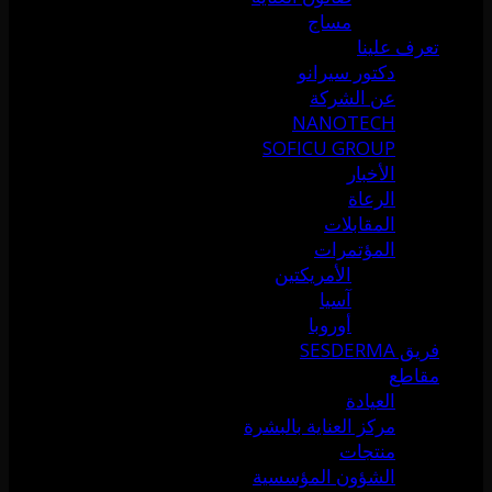
مساج
تعرف علينا
دكتور سيرانو
عن الشركة
NANOTECH
SOFICU GROUP
الأخبار
الرعاة
المقابلات
المؤتمرات
الأمريكتين
آسيا
أوروبا
فريق SESDERMA
مقاطع
العيادة
مركز العناية بالبشرة
منتجات
الشؤون المؤسسية