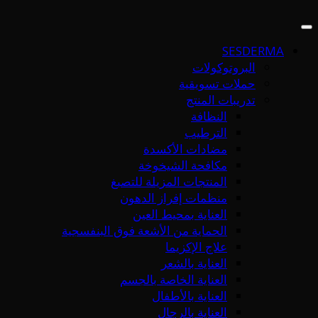
SESDERMA
البروتوكولات
حملات تسويقية
تدريبات المنتج
النظافة
الترطيب
مضادات الأكسدة
مكافحة الشيخوخة
المنتجات المزيلة للتصبغ
منظمات إفراز الدهون
العناية بمحيط العين
الحماية من الأشعة فوق البنفسجية
علاج الإكزيما
العناية بالشعر
العناية الخاصة بالجسم
العناية بالأطفال
العناية بالرجال