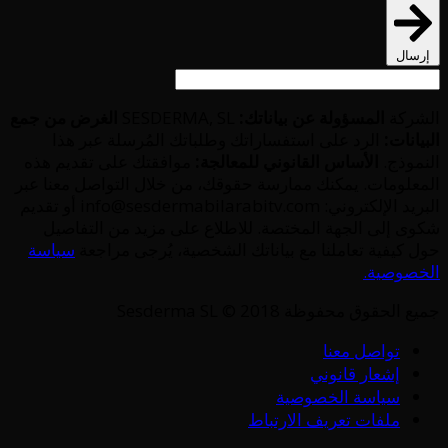
إرسال
الشركة
المسؤولة عن بياناتك:
SESDERMA, SL
الغرض من جمع
البيانات:
الرد على استفساراتك وطلباتك المُرسلة عبر هذا
النموذج.
الأساس القانوني للمعالجة:
موافقتك على تقديم هذه
المعلومات. يمكنك ممارسة حقوقك، من خلال التواصل معنا عبر
البريد الإلكتروني: info@sesdermabilarabitv.com أو تقديم
شكوى إلى الجهة المختصة. للاطلاع على مزيد من التفاصيل
حول كيفية تعاملنا مع بياناتك الشخصية، يُرجى مراجعة
سياسة
الخصوصية.
جميع الحقوق محفوظة Sesderma SL © 2018
تواصل معنا
إشعار قانوني
سياسة الخصوصية
ملفات تعريف الارتباط