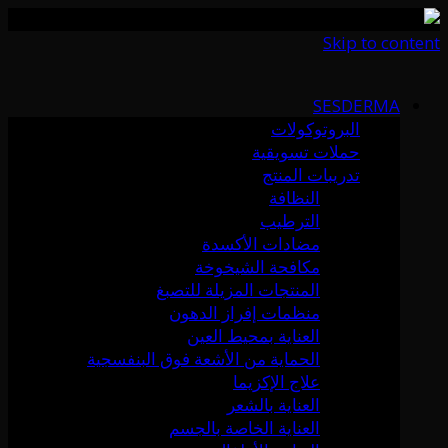
Skip to content
SESDERMA
البروتوكولات
حملات تسويقية
تدريبات المنتج
النظافة
الترطيب
مضادات الأكسدة
مكافحة الشيخوخة
المنتجات المزيلة للتصبغ
منظمات إفراز الدهون
العناية بمحيط العين
الحماية من الأشعة فوق البنفسجية
علاج الإكزيما
العناية بالشعر
العناية الخاصة بالجسم