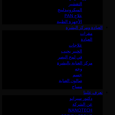
التقشير
الميكرونيدلينج
علاج PAN
الأجهزة الطبية
العيادة ومركز البشرة
مقرات
العيادة
علاجات
الخبير يجيب
في لمح البصر
مركز العناية بالبشرة
وجه
جسم
صالون العناية
مساج
تعرف علينا
دكتور سيرانو
عن الشركة
NANOTECH