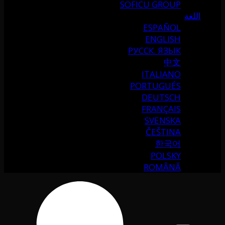
SOFICU GROUP
اللغة
ESPAÑOL
ENGLISH
РУССК. ЯЗЫК
中文
ITALIANO
PORTUGUÉS
DEUTSCH
FRANÇAIS
SVENSKA
ČEŠTINA
한국어
POLSKY
ROMÂNĂ