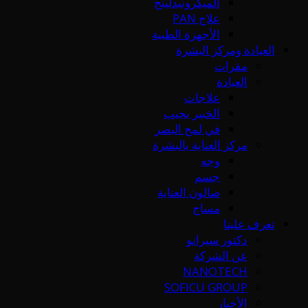
الميكرونيدلينج
علاج PAN
الأجهزة الطبية
العيادة ومركز البشرة
مقرات
العيادة
علاجات
الخبير يجيب
في لمح البصر
مركز العناية بالبشرة
وجه
جسم
صالون العناية
مساج
تعرف علينا
دكتور سيرانو
عن الشركة
NANOTECH
SOFICU GROUP
الأخبار