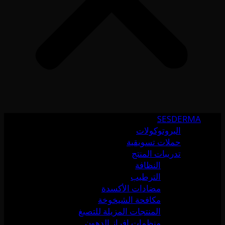
SESDERMA
البروتوكولات
حملات تسويقية
تدريبات المنتج
النظافة
الترطيب
مضادات الأكسدة
مكافحة الشيخوخة
المنتجات المزيلة للتصبغ
منظمات إفراز الدهون