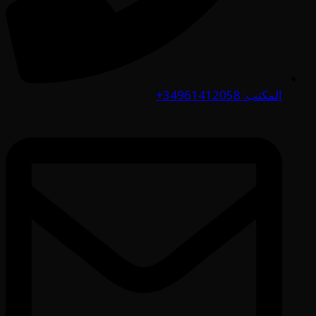
المكتب: 34961412058+