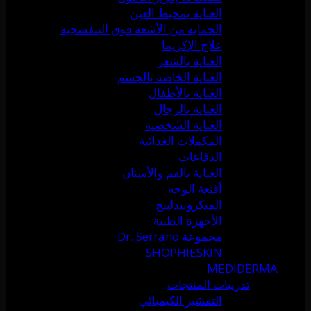
العناية بمحيط العين
الحماية من الأشعة فوق البنفسجية
علاج الإكزيما
العناية بالشعر
العناية الخاصة بالجسم
العناية بالأطفال
العناية بالرجال
العناية الشخصية
المكملات الغذائية
الدفاعات
العناية بالفم والأسنان
أقنعة الوجه
الميكرونيدلينج
الأجهزة الطبية
مجموعة Dr. Serrano
SHOPHIESKIN
MEDIDERMA
تدريبات المنتجات
التقشير الكيميائي