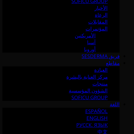
SOFICU GROUP
الأخبار
الرعاة
المقابلات
المؤتمرات
الأمريكتين
آسيا
أوروبا
فريق SESDERMA
مقاطع
العيادة
مركز العناية بالبشرة
منتجات
الشؤون المؤسسية
SOFICU GROUP
اللغة
ESPAÑOL
ENGLISH
РУССК. ЯЗЫК
中文