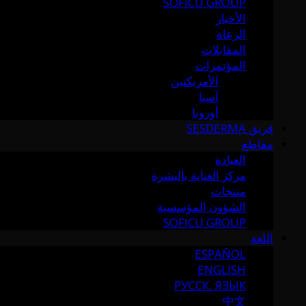
SOFICU GROUP
الأخبار
الرعاة
المقابلات
المؤتمرات
الأمريكتين
آسيا
أوروبا
فريق SESDERMA
مقاطع
العيادة
مركز العناية بالبشرة
منتجات
الشؤون المؤسسية
SOFICU GROUP
اللغة
ESPAÑOL
ENGLISH
РУССК. ЯЗЫК
中文