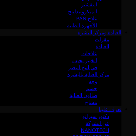
التقشير
الميكرونيدلينج
علاج PAN
الأجهزة الطبية
العيادة ومركز البشرة
مقرات
العيادة
علاجات
الخبير يجيب
في لمح البصر
مركز العناية بالبشرة
وجه
جسم
صالون العناية
مساج
تعرف علينا
دكتور سيرانو
عن الشركة
NANOTECH