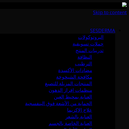
Skip to content
SESDERMA
البروتوكولات
حملات تسويقية
تدريبات المنتج
النظافة
الترطيب
مضادات الأكسدة
مكافحة الشيخوخة
المنتجات المزيلة للتصبغ
منظمات إفراز الدهون
العناية بمحيط العين
الحماية من الأشعة فوق البنفسجية
علاج الإكزيما
العناية بالشعر
العناية الخاصة بالجسم