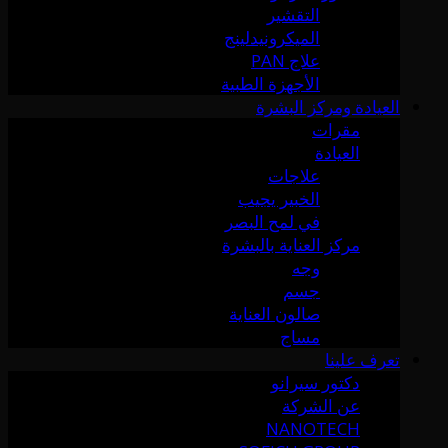
التقشير
الميكرونيدلينج
علاج PAN
الأجهزة الطبية
العيادة ومركز البشرة
مقرات
العيادة
علاجات
الخبير يجيب
في لمح البصر
مركز العناية بالبشرة
وجه
جسم
صالون العناية
مساج
تعرف علينا
دكتور سيرانو
عن الشركة
NANOTECH