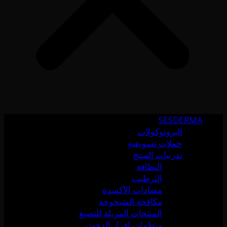
SESDERMA
البروتوكولات
حملات تسويقية
تدريبات المنتج
النظافة
الترطيب
مضادات الأكسدة
مكافحة الشيخوخة
المنتجات المزيلة للتصبغ
منظمات إفراز الدهون