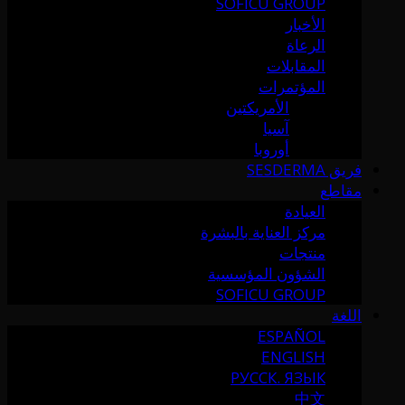
SOFICU GROUP
الأخبار
الرعاة
المقابلات
المؤتمرات
الأمريكتين
آسيا
أوروبا
فريق SESDERMA
مقاطع
العيادة
مركز العناية بالبشرة
منتجات
الشؤون المؤسسية
SOFICU GROUP
اللغة
ESPAÑOL
ENGLISH
РУССК. ЯЗЫК
中文