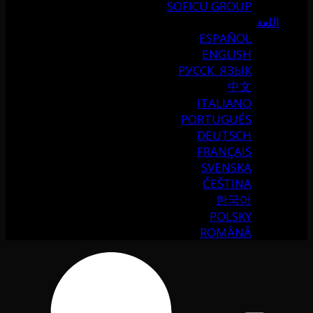
SOFICU GROUP
اللغة
ESPAÑOL
ENGLISH
РУССК. ЯЗЫК
中文
ITALIANO
PORTUGUÉS
DEUTSCH
FRANÇAIS
SVENSKA
ČEŠTINA
한국어
POLSKY
ROMÂNĂ