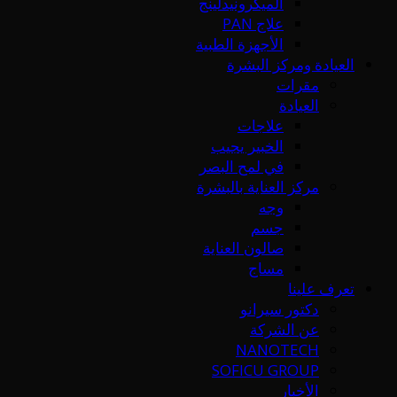
الميكرونيدلينج
علاج PAN
الأجهزة الطبية
العيادة ومركز البشرة
مقرات
العيادة
علاجات
الخبير يجيب
في لمح البصر
مركز العناية بالبشرة
وجه
جسم
صالون العناية
مساج
تعرف علينا
دكتور سيرانو
عن الشركة
NANOTECH
SOFICU GROUP
الأخبار