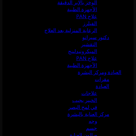
الوخز بالإبر الدقيقة
الأجهزة الطبية
علاج PAN
الفيلرز
الرعاية المنزلية بعد العلاج
دكتور سيرانو
التقشير
الميكرونيدلينج
علاج PAN
الأجهزة الطبية
العيادة ومركز البشرة
مقرات
العيادة
علاجات
الخبير يجيب
في لمح البصر
مركز العناية بالبشرة
وجه
جسم
صالون العناية