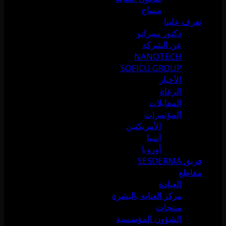
مساج
تعرف علينا
دكتور سيرانو
عن الشركة
NANOTECH
SOFICU GROUP
الأخبار
الرعاة
المقابلات
المؤتمرات
الأمريكتين
آسيا
أوروبا
فريق SESDERMA
مقاطع
العيادة
مركز العناية بالبشرة
منتجات
الشؤون المؤسسية