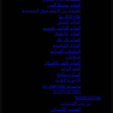
العناية بمحيط العين
الحماية من الأشعة فوق البنفسجية
علاج الإكزيما
العناية بالشعر
العناية الخاصة بالجسم
العناية بالأطفال
العناية بالرجال
العناية الشخصية
المكملات الغذائية
الدفاعات
العناية بالفم والأسنان
أقنعة الوجه
الميكرونيدلينج
الأجهزة الطبية
مجموعة Dr. Serrano
SHOPHIESKIN
MEDIDERMA
تدريبات المنتجات
التقشير الكيميائي