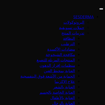
SESDERMA
البروتوكولات
حملات تسويقية
تدريبات المنتج
النظافة
الترطيب
مضادات الأكسدة
مكافحة الشيخوخة
المنتجات المزيلة للتصبغ
منظمات إفراز الدهون
العناية بمحيط العين
الحماية من الأشعة فوق البنفسجية
علاج الإكزيما
العناية بالشعر
العناية الخاصة بالجسم
العناية بالأطفال
العناية بالرجال