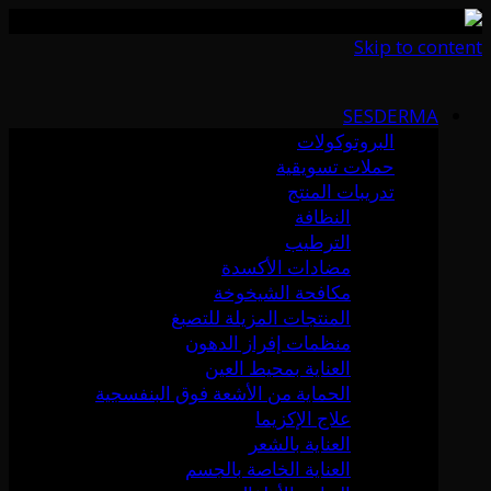
Skip to content
SESDERMA
البروتوكولات
حملات تسويقية
تدريبات المنتج
النظافة
الترطيب
مضادات الأكسدة
مكافحة الشيخوخة
المنتجات المزيلة للتصبغ
منظمات إفراز الدهون
العناية بمحيط العين
الحماية من الأشعة فوق البنفسجية
علاج الإكزيما
العناية بالشعر
العناية الخاصة بالجسم