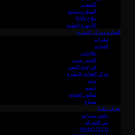
التقشير
الميكرونيدلينج
علاج PAN
الأجهزة الطبية
العيادة ومركز البشرة
مقرات
العيادة
علاجات
الخبير يجيب
في لمح البصر
مركز العناية بالبشرة
وجه
جسم
صالون العناية
مساج
تعرف علينا
دكتور سيرانو
عن الشركة
NANOTECH