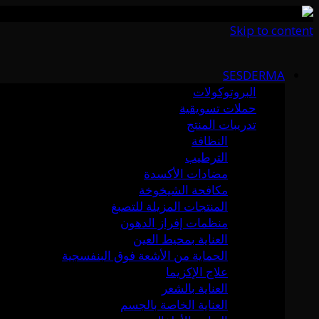
Skip to content
SESDERMA
البروتوكولات
حملات تسويقية
تدريبات المنتج
النظافة
الترطيب
مضادات الأكسدة
مكافحة الشيخوخة
المنتجات المزيلة للتصبغ
منظمات إفراز الدهون
العناية بمحيط العين
الحماية من الأشعة فوق البنفسجية
علاج الإكزيما
العناية بالشعر
العناية الخاصة بالجسم