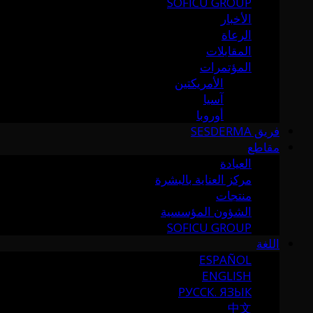
SOFICU GROUP
الأخبار
الرعاة
المقابلات
المؤتمرات
الأمريكتين
آسيا
أوروبا
فريق SESDERMA
مقاطع
العيادة
مركز العناية بالبشرة
منتجات
الشؤون المؤسسية
SOFICU GROUP
اللغة
ESPAÑOL
ENGLISH
РУССК. ЯЗЫК
中文