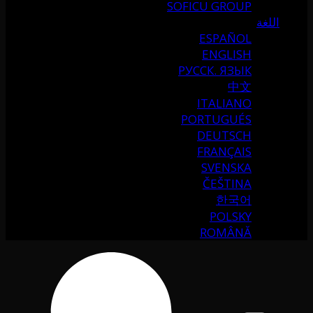
SOFICU GROUP
اللغة
ESPAÑOL
ENGLISH
РУССК. ЯЗЫК
中文
ITALIANO
PORTUGUÉS
DEUTSCH
FRANÇAIS
SVENSKA
ČEŠTINA
한국어
POLSKY
ROMÂNĂ