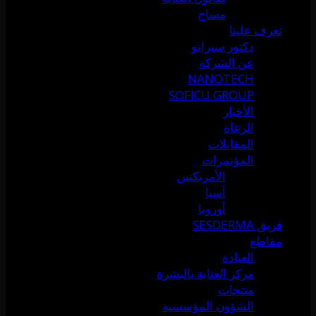
مساج
تعرف علينا
دكتور سيرانو
عن الشركة
NANOTECH
SOFICU GROUP
الأخبار
الرعاة
المقابلات
المؤتمرات
الأمريكتين
آسيا
أوروبا
فريق SESDERMA
مقاطع
العيادة
مركز العناية بالبشرة
منتجات
الشؤون المؤسسية