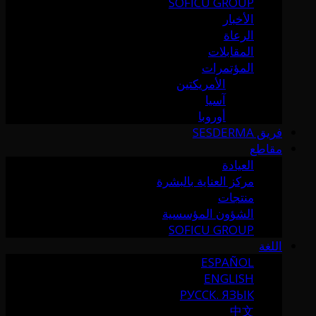
SOFICU GROUP
الأخبار
الرعاة
المقابلات
المؤتمرات
الأمريكتين
آسيا
أوروبا
فريق SESDERMA
مقاطع
العيادة
مركز العناية بالبشرة
منتجات
الشؤون المؤسسية
SOFICU GROUP
اللغة
ESPAÑOL
ENGLISH
РУССК. ЯЗЫК
中文