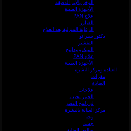
الوخز بالإبر الدقيقة
الأجهزة الطبية
علاج PAN
الفيلرز
الرعاية المنزلية بعد العلاج
دكتور سيرانو
التقشير
الميكرونيدلينج
علاج PAN
الأجهزة الطبية
العيادة ومركز البشرة
مقرات
العيادة
علاجات
الخبير يجيب
في لمح البصر
مركز العناية بالبشرة
وجه
جسم
صالون العناية