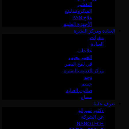
التقشير
الميكرونيدلينج
علاج PAN
الأجهزة الطبية
العيادة ومركز البشرة
مقرات
العيادة
علاجات
الخبير يجيب
في لمح البصر
مركز العناية بالبشرة
وجه
جسم
صالون العناية
مساج
تعرف علينا
دكتور سيرانو
عن الشركة
NANOTECH