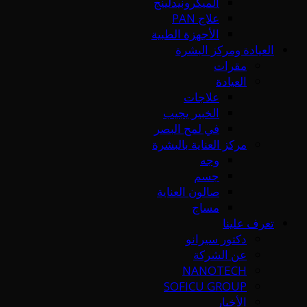
الميكرونيدلينج
علاج PAN
الأجهزة الطبية
العيادة ومركز البشرة
مقرات
العيادة
علاجات
الخبير يجيب
في لمح البصر
مركز العناية بالبشرة
وجه
جسم
صالون العناية
مساج
تعرف علينا
دكتور سيرانو
عن الشركة
NANOTECH
SOFICU GROUP
الأخبار