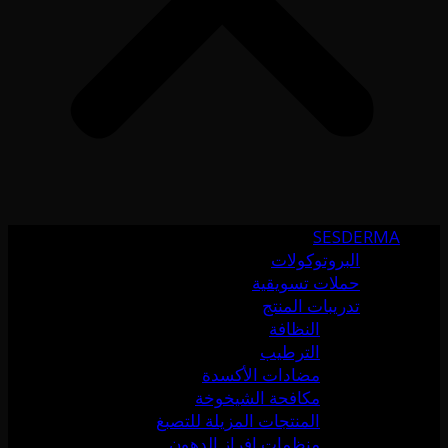
SESDERMA
البروتوكولات
حملات تسويقية
تدريبات المنتج
النظافة
الترطيب
مضادات الأكسدة
مكافحة الشيخوخة
المنتجات المزيلة للتصبغ
منظمات إفراز الدهون