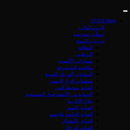
SESDERMA
البروتوكولات
حملات تسويقية
تدريبات المنتج
النظافة
الترطيب
مضادات الأكسدة
مكافحة الشيخوخة
المنتجات المزيلة للتصبغ
منظمات إفراز الدهون
العناية بمحيط العين
الحماية من الأشعة فوق البنفسجية
علاج الإكزيما
العناية بالشعر
العناية الخاصة بالجسم
العناية بالأطفال
العناية بالرجال