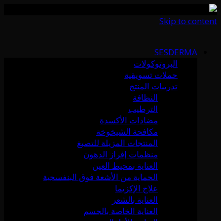
Skip to content
SESDERMA
البروتوكولات
حملات تسويقية
تدريبات المنتج
النظافة
الترطيب
مضادات الأكسدة
مكافحة الشيخوخة
المنتجات المزيلة للتصبغ
منظمات إفراز الدهون
العناية بمحيط العين
الحماية من الأشعة فوق البنفسجية
علاج الإكزيما
العناية بالشعر
العناية الخاصة بالجسم