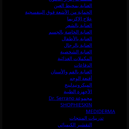
العناية بمحيط العين
الحماية من الأشعة فوق البنفسجية
علاج الإكزيما
العناية بالشعر
العناية الخاصة بالجسم
العناية بالأطفال
العناية بالرجال
العناية الشخصية
المكملات الغذائية
الدفاعات
العناية بالفم والأسنان
أقنعة الوجه
الميكرونيدلينج
الأجهزة الطبية
مجموعة Dr. Serrano
SHOPHIESKIN
MEDIDERMA
تدريبات المنتجات
التقشير الكيميائي