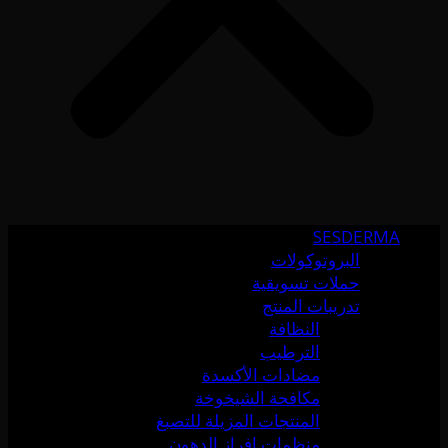
SESDERMA
البروتوكولات
حملات تسويقية
تدريبات المنتج
النظافة
الترطيب
مضادات الأكسدة
مكافحة الشيخوخة
المنتجات المزيلة للتصبغ
منظمات إفراز الدهون