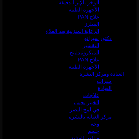
الوخز بالإبر الدقيقة
الأجهزة الطبية
علاج PAN
الفيلرز
الرعاية المنزلية بعد العلاج
دكتور سيرانو
التقشير
الميكرونيدلينج
علاج PAN
الأجهزة الطبية
العيادة ومركز البشرة
مقرات
العيادة
علاجات
الخبير يجيب
في لمح البصر
مركز العناية بالبشرة
وجه
جسم
صالون العناية