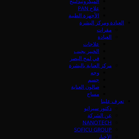
الميكرونيدلينج
علاج PAN
الأجهزة الطبية
العيادة ومركز البشرة
مقرات
العيادة
علاجات
الخبير يجيب
في لمح البصر
مركز العناية بالبشرة
وجه
جسم
صالون العناية
مساج
تعرف علينا
دكتور سيرانو
عن الشركة
NANOTECH
SOFICU GROUP
الأخبار