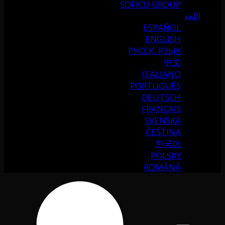
SOFICU GROUP
اللغة
ESPAÑOL
ENGLISH
РУССК. ЯЗЫК
中文
ITALIANO
PORTUGUÉS
DEUTSCH
FRANÇAIS
SVENSKA
ČEŠTINA
한국어
POLSKY
ROMÂNĂ