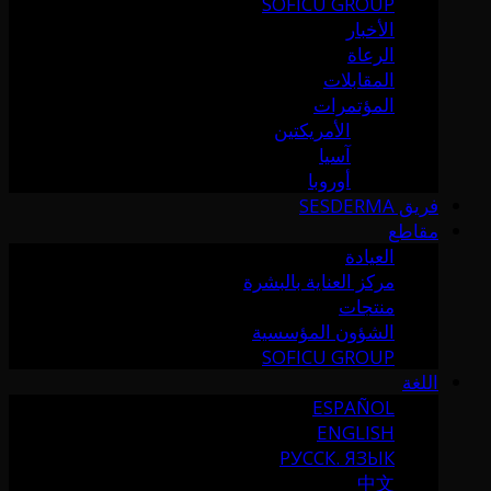
SOFICU GROUP
الأخبار
الرعاة
المقابلات
المؤتمرات
الأمريكتين
آسيا
أوروبا
فريق SESDERMA
مقاطع
العيادة
مركز العناية بالبشرة
منتجات
الشؤون المؤسسية
SOFICU GROUP
اللغة
ESPAÑOL
ENGLISH
РУССК. ЯЗЫК
中文