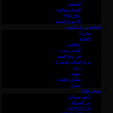
التقشير
الميكرونيدلينج
علاج PAN
الأجهزة الطبية
العيادة ومركز البشرة
مقرات
العيادة
علاجات
الخبير يجيب
في لمح البصر
مركز العناية بالبشرة
وجه
جسم
صالون العناية
مساج
تعرف علينا
دكتور سيرانو
عن الشركة
NANOTECH