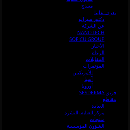
مساج
تعرف علينا
دكتور سيرانو
عن الشركة
NANOTECH
SOFICU GROUP
الأخبار
الرعاة
المقابلات
المؤتمرات
الأمريكتين
آسيا
أوروبا
فريق SESDERMA
مقاطع
العيادة
مركز العناية بالبشرة
منتجات
الشؤون المؤسسية