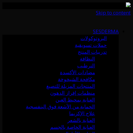
Skip to content
SESDERMA
البروتوكولات
حملات تسويقية
تدريبات المنتج
النظافة
الترطيب
مضادات الأكسدة
مكافحة الشيخوخة
المنتجات المزيلة للتصبغ
منظمات إفراز الدهون
العناية بمحيط العين
الحماية من الأشعة فوق البنفسجية
علاج الإكزيما
العناية بالشعر
العناية الخاصة بالجسم