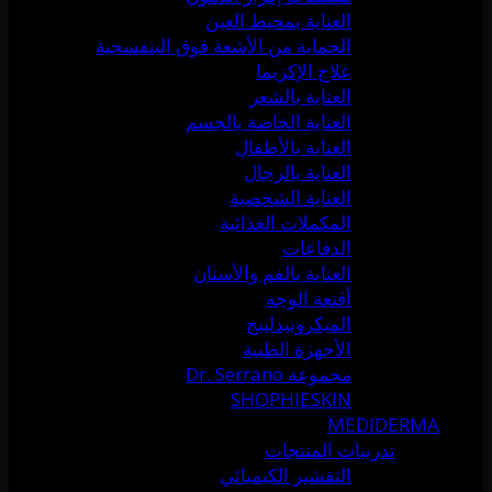
العناية بمحيط العين
الحماية من الأشعة فوق البنفسجية
علاج الإكزيما
العناية بالشعر
العناية الخاصة بالجسم
العناية بالأطفال
العناية بالرجال
العناية الشخصية
المكملات الغذائية
الدفاعات
العناية بالفم والأسنان
أقنعة الوجه
الميكرونيدلينج
الأجهزة الطبية
مجموعة Dr. Serrano
SHOPHIESKIN
MEDIDERMA
تدريبات المنتجات
التقشير الكيميائي