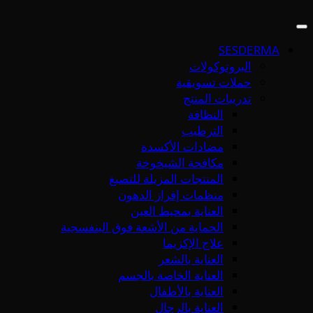
SESDERMA
البروتوكولات
حملات تسويقية
تدريبات المنتج
النظافة
الترطيب
مضادات الأكسدة
مكافحة الشيخوخة
المنتجات المزيلة للتصبغ
منظمات إفراز الدهون
العناية بمحيط العين
الحماية من الأشعة فوق البنفسجية
علاج الإكزيما
العناية بالشعر
العناية الخاصة بالجسم
العناية بالأطفال
العناية بالرجال