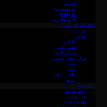
التقشير
الميكرونيدلينج
علاج PAN
الأجهزة الطبية
العيادة ومركز البشرة
مقرات
العيادة
علاجات
الخبير يجيب
في لمح البصر
مركز العناية بالبشرة
وجه
جسم
صالون العناية
مساج
تعرف علينا
دكتور سيرانو
عن الشركة
NANOTECH