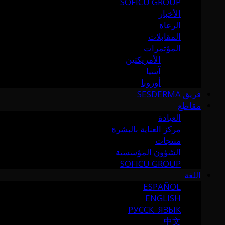
SOFICU GROUP
الأخبار
الرعاة
المقابلات
المؤتمرات
الأمريكتين
آسيا
أوروبا
فريق SESDERMA
مقاطع
العيادة
مركز العناية بالبشرة
منتجات
الشؤون المؤسسية
SOFICU GROUP
اللغة
ESPAÑOL
ENGLISH
РУССК. ЯЗЫК
中文