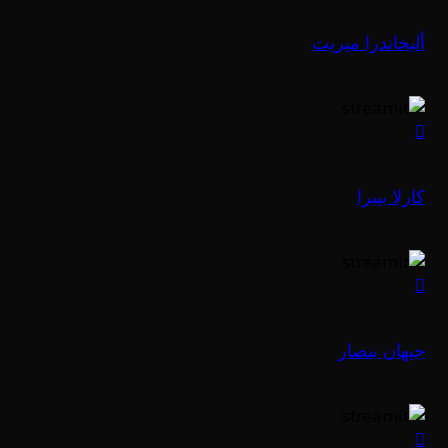
أليخاندرا ميريت
كارلا بييرا
جيهان بنصار