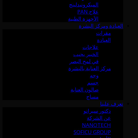
الميكرونيدلينج
علاج PAN
الأجهزة الطبية
العيادة ومركز البشرة
مقرات
العيادة
علاجات
الخبير يجيب
في لمح البصر
مركز العناية بالبشرة
وجه
جسم
صالون العناية
مساج
تعرف علينا
دكتور سيرانو
عن الشركة
NANOTECH
SOFICU GROUP