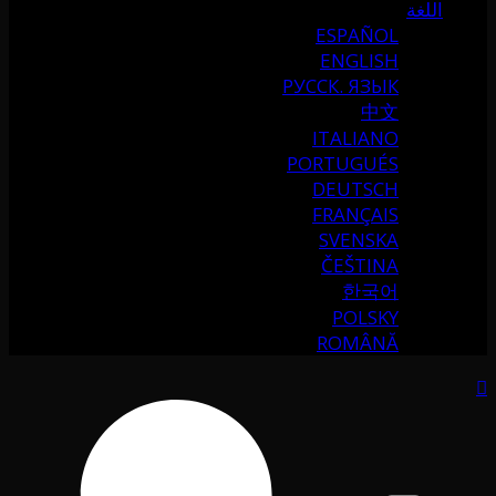
اللغة
ESPAÑOL
ENGLISH
РУССК. ЯЗЫК
中文
ITALIANO
PORTUGUÉS
DEUTSCH
FRANÇAIS
SVENSKA
ČEŠTINA
한국어
POLSKY
ROMÂNĂ