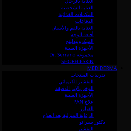
العناية بالرجال
العناية الشخصية
المكملات الغذائية
الدفاعات
العناية بالفم والأسنان
أقنعة الوجه
الميكرونيدلينج
الأجهزة الطبية
مجموعة Dr. Serrano
SHOPHIESKIN
MEDIDERMA
تدريبات المنتجات
التقشير الكيميائي
الوخز بالإبر الدقيقة
الأجهزة الطبية
علاج PAN
الفيلرز
الرعاية المنزلية بعد العلاج
دكتور سيرانو
التقشير