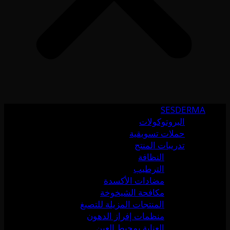
SESDERMA
البروتوكولات
حملات تسويقية
تدريبات المنتج
النظافة
الترطيب
مضادات الأكسدة
مكافحة الشيخوخة
المنتجات المزيلة للتصبغ
منظمات إفراز الدهون
العناية بمحيط العين