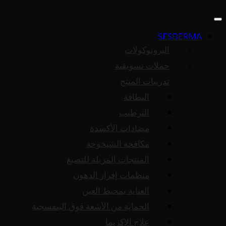
SESDERMA
البروتوكولات
حملات تسويقية
تدريبات المنتج
النظافة
الترطيب
مضادات الأكسدة
مكافحة الشيخوخة
المنتجات المزيلة للتصبغ
منظمات إفراز الدهون
العناية بمحيط العين
الحماية من الأشعة فوق البنفسجية
علاج الإكزيما