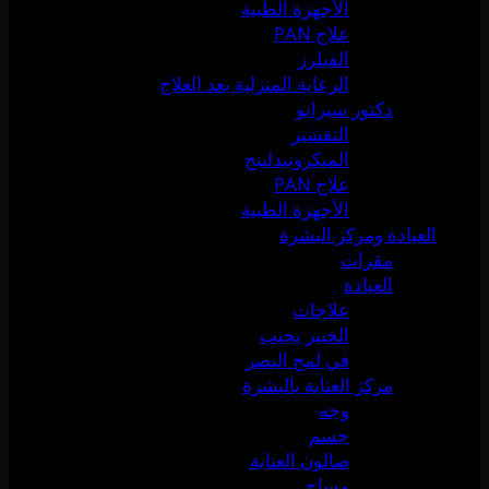
الأجهزة الطبية
علاج PAN
الفيلرز
الرعاية المنزلية بعد العلاج
دكتور سيرانو
التقشير
الميكرونيدلينج
علاج PAN
الأجهزة الطبية
العيادة ومركز البشرة
مقرات
العيادة
علاجات
الخبير يجيب
في لمح البصر
مركز العناية بالبشرة
وجه
جسم
صالون العناية
مساج