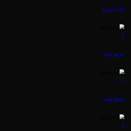
لارا جريرو
روثيو بوتيا
سيليا لوبيز