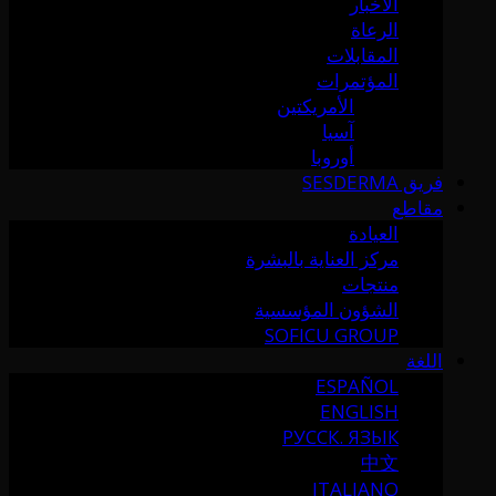
الأخبار
الرعاة
المقابلات
المؤتمرات
الأمريكتين
آسيا
أوروبا
فريق SESDERMA
مقاطع
العيادة
مركز العناية بالبشرة
منتجات
الشؤون المؤسسية
SOFICU GROUP
اللغة
ESPAÑOL
ENGLISH
РУССК. ЯЗЫК
中文
ITALIANO