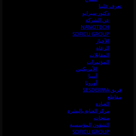
تعرف علينا
دكتور سيرانو
عن الشركة
NANOTECH
SOFICU GROUP
الأخبار
الرعاة
المقابلات
المؤتمرات
الأمريكتين
آسيا
أوروبا
فريق SESDERMA
مقاطع
العيادة
مركز العناية بالبشرة
منتجات
الشؤون المؤسسية
SOFICU GROUP