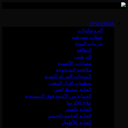
Skip
to
SESDERMA
content
البروتوكولات
حملات تسويقية
تدريبات المنتج
النظافة
الترطيب
مضادات الأكسدة
مكافحة الشيخوخة
المنتجات المزيلة للتصبغ
منظمات إفراز الدهون
العناية بمحيط العين
الحماية من الأشعة فوق البنفسجية
علاج الإكزيما
العناية بالشعر
العناية الخاصة بالجسم
العناية بالأطفال