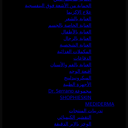
الحماية من الأشعة فوق البنفسجية
علاج الإكزيما
العناية بالشعر
العناية الخاصة بالجسم
العناية بالأطفال
العناية بالرجال
العناية الشخصية
المكملات الغذائية
الدفاعات
العناية بالفم والأسنان
أقنعة الوجه
الميكرونيدلينج
الأجهزة الطبية
مجموعة Dr. Serrano
SHOPHIESKIN
MEDIDERMA
تدريبات المنتجات
التقشير الكيميائي
الوخز بالإبر الدقيقة