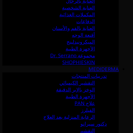
العناية بالرجال
العناية الشخصية
المكملات الغذائية
الدفاعات
العناية بالفم والأسنان
أقنعة الوجه
الميكرونيدلينج
الأجهزة الطبية
مجموعة Dr. Serrano
SHOPHIESKIN
MEDIDERMA
تدريبات المنتجات
التقشير الكيميائي
الوخز بالإبر الدقيقة
الأجهزة الطبية
علاج PAN
الفيلرز
الرعاية المنزلية بعد العلاج
دكتور سيرانو
التقشير