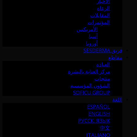
الأخبار
الرعاة
المقابلات
المؤتمرات
الأمريكتين
آسيا
أوروبا
فريق SESDERMA
مقاطع
العيادة
مركز العناية بالبشرة
منتجات
الشؤون المؤسسية
SOFICU GROUP
اللغة
ESPAÑOL
ENGLISH
РУССК. ЯЗЫК
中文
ITALIANO