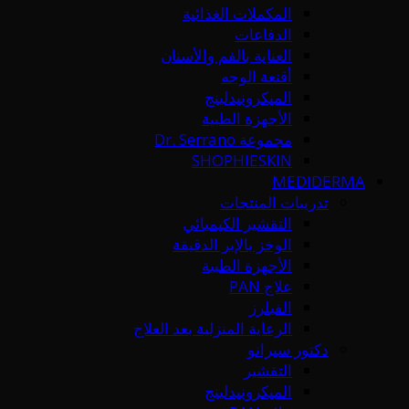
المكملات الغذائية
الدفاعات
العناية بالفم والأسنان
أقنعة الوجه
الميكرونيدلينج
الأجهزة الطبية
مجموعة Dr. Serrano
SHOPHIESKIN
MEDIDERMA
تدريبات المنتجات
التقشير الكيميائي
الوخز بالإبر الدقيقة
الأجهزة الطبية
علاج PAN
الفيلرز
الرعاية المنزلية بعد العلاج
دكتور سيرانو
التقشير
الميكرونيدلينج