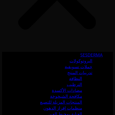
SESDERMA
البروتوكولات
حملات تسويقية
تدريبات المنتج
النظافة
الترطيب
مضادات الأكسدة
مكافحة الشيخوخة
المنتجات المزيلة للتصبغ
منظمات إفراز الدهون
العناية بمحيط العين