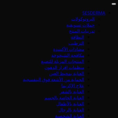
SESDERMA
البروتوكولات
حملات تسويقية
تدريبات المنتج
النظافة
الترطيب
مضادات الأكسدة
مكافحة الشيخوخة
المنتجات المزيلة للتصبغ
منظمات إفراز الدهون
العناية بمحيط العين
الحماية من الأشعة فوق البنفسجية
علاج الإكزيما
العناية بالشعر
العناية الخاصة بالجسم
العناية بالأطفال
العناية بالرجال
العناية الشخصية