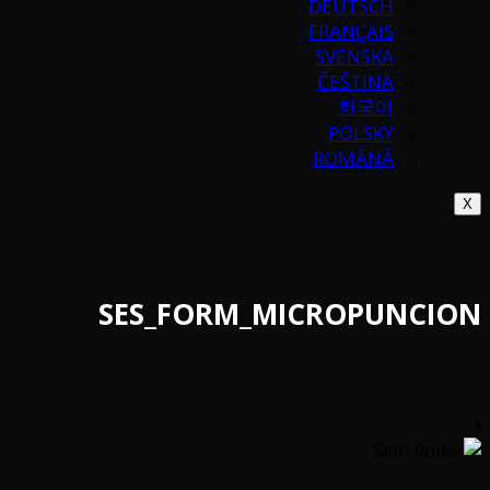
DEUTSCH
FRANÇAIS
SVENSKA
ČEŠTINA
한국어
POLSKY
ROMÂNĂ
X
SES_FORM_MICROPUNCION