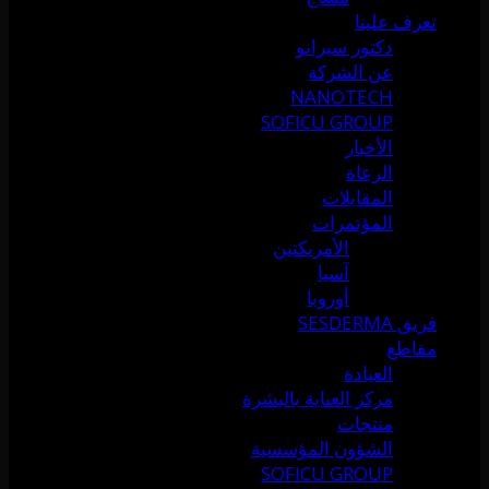
تعرف علينا
دكتور سيرانو
عن الشركة
NANOTECH
SOFICU GROUP
الأخبار
الرعاة
المقابلات
المؤتمرات
الأمريكتين
آسيا
أوروبا
فريق SESDERMA
مقاطع
العيادة
مركز العناية بالبشرة
منتجات
الشؤون المؤسسية
SOFICU GROUP