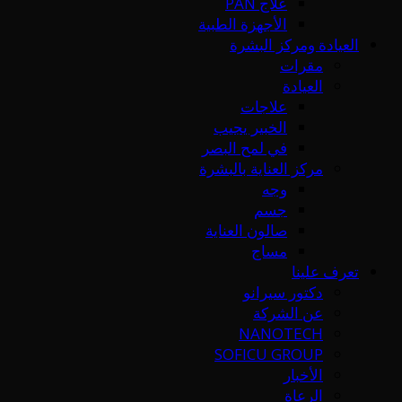
علاج PAN
الأجهزة الطبية
العيادة ومركز البشرة
مقرات
العيادة
علاجات
الخبير يجيب
في لمح البصر
مركز العناية بالبشرة
وجه
جسم
صالون العناية
مساج
تعرف علينا
دكتور سيرانو
عن الشركة
NANOTECH
SOFICU GROUP
الأخبار
الرعاة