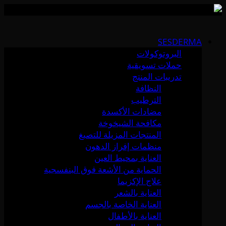
Skip
to
SESDERMA
content
البروتوكولات
حملات تسويقية
تدريبات المنتج
النظافة
الترطيب
مضادات الأكسدة
مكافحة الشيخوخة
المنتجات المزيلة للتصبغ
منظمات إفراز الدهون
العناية بمحيط العين
الحماية من الأشعة فوق البنفسجية
علاج الإكزيما
العناية بالشعر
العناية الخاصة بالجسم
العناية بالأطفال