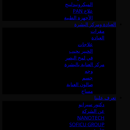
الميكرونيدلينج
علاج PAN
الأجهزة الطبية
العيادة ومركز البشرة
مقرات
العيادة
علاجات
الخبير يجيب
في لمح البصر
مركز العناية بالبشرة
وجه
جسم
صالون العناية
مساج
تعرف علينا
دكتور سيرانو
عن الشركة
NANOTECH
SOFICU GROUP