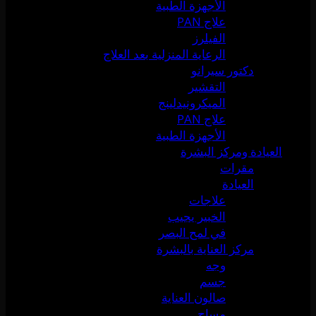
الأجهزة الطبية
علاج PAN
الفيلرز
الرعاية المنزلية بعد العلاج
دكتور سيرانو
التقشير
الميكرونيدلينج
علاج PAN
الأجهزة الطبية
العيادة ومركز البشرة
مقرات
العيادة
علاجات
الخبير يجيب
في لمح البصر
مركز العناية بالبشرة
وجه
جسم
صالون العناية
مساج