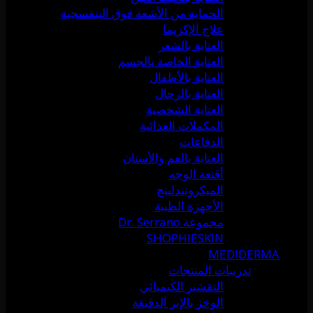
الحماية من الأشعة فوق البنفسجية
علاج الإكزيما
العناية بالشعر
العناية الخاصة بالجسم
العناية بالأطفال
العناية بالرجال
العناية الشخصية
المكملات الغذائية
الدفاعات
العناية بالفم والأسنان
أقنعة الوجه
الميكرونيدلينج
الأجهزة الطبية
مجموعة Dr. Serrano
SHOPHIESKIN
MEDIDERMA
تدريبات المنتجات
التقشير الكيميائي
الوخز بالإبر الدقيقة