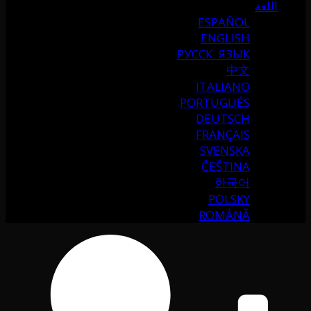
اللغة
ESPAÑOL
ENGLISH
РУССК. ЯЗЫК
中文
ITALIANO
PORTUGUÉS
DEUTSCH
FRANÇAIS
SVENSKA
ČEŠTINA
한국어
POLSKY
ROMÂNĂ