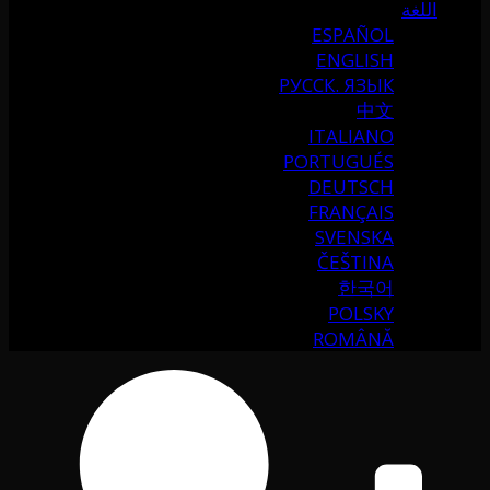
اللغة
ESPAÑOL
ENGLISH
РУССК. ЯЗЫК
中文
ITALIANO
PORTUGUÉS
DEUTSCH
FRANÇAIS
SVENSKA
ČEŠTINA
한국어
POLSKY
ROMÂNĂ