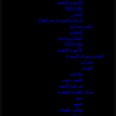
الأجهزة الطبية
علاج PAN
الفيلرز
الرعاية المنزلية بعد العلاج
دكتور سيرانو
التقشير
الميكرونيدلينج
علاج PAN
الأجهزة الطبية
العيادة ومركز البشرة
مقرات
العيادة
علاجات
الخبير يجيب
في لمح البصر
مركز العناية بالبشرة
وجه
جسم
صالون العناية
مساج