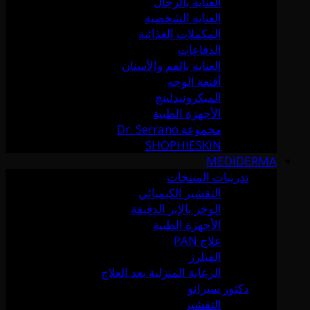
العناية بالرجال
العناية الشخصية
المكملات الغذائية
الدفاعات
العناية بالفم والأسنان
أقنعة الوجه
الميكرونيدلينج
الأجهزة الطبية
مجموعة Dr. Serrano
SHOPHIESKIN
MEDIDERMA
تدريبات المنتجات
التقشير الكيميائي
الوخز بالإبر الدقيقة
الأجهزة الطبية
علاج PAN
الفيلرز
الرعاية المنزلية بعد العلاج
دكتور سيرانو
التقشير