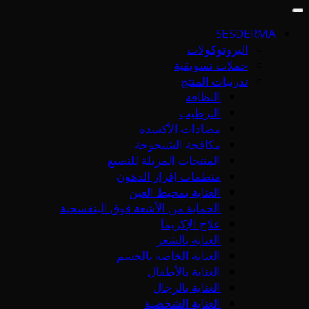
SESDERMA
البروتوكولات
حملات تسويقية
تدريبات المنتج
النظافة
الترطيب
مضادات الأكسدة
مكافحة الشيخوخة
المنتجات المزيلة للتصبغ
منظمات إفراز الدهون
العناية بمحيط العين
الحماية من الأشعة فوق البنفسجية
علاج الإكزيما
العناية بالشعر
العناية الخاصة بالجسم
العناية بالأطفال
العناية بالرجال
العناية الشخصية