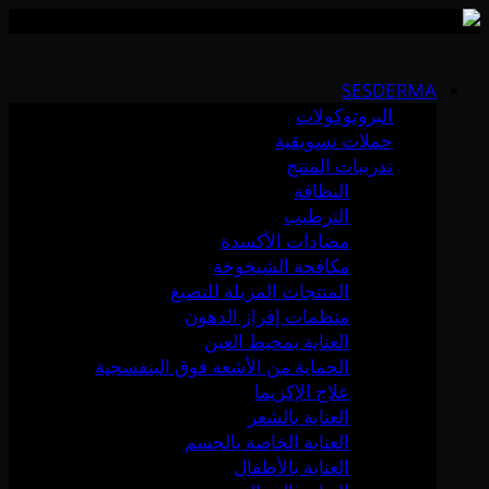
Skip
to
SESDERMA
content
البروتوكولات
حملات تسويقية
تدريبات المنتج
النظافة
الترطيب
مضادات الأكسدة
مكافحة الشيخوخة
المنتجات المزيلة للتصبغ
منظمات إفراز الدهون
العناية بمحيط العين
الحماية من الأشعة فوق البنفسجية
علاج الإكزيما
العناية بالشعر
العناية الخاصة بالجسم
العناية بالأطفال