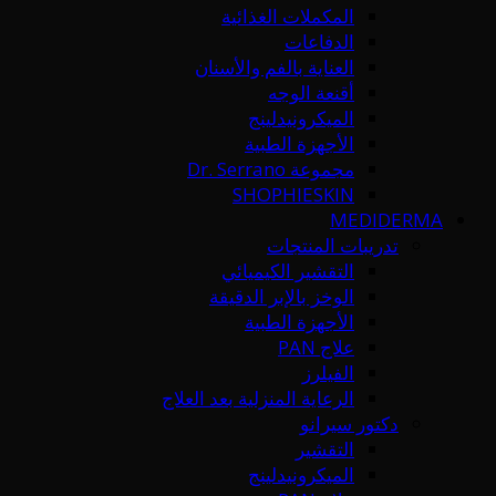
المكملات الغذائية
الدفاعات
العناية بالفم والأسنان
أقنعة الوجه
الميكرونيدلينج
الأجهزة الطبية
مجموعة Dr. Serrano
SHOPHIESKIN
MEDIDERMA
تدريبات المنتجات
التقشير الكيميائي
الوخز بالإبر الدقيقة
الأجهزة الطبية
علاج PAN
الفيلرز
الرعاية المنزلية بعد العلاج
دكتور سيرانو
التقشير
الميكرونيدلينج