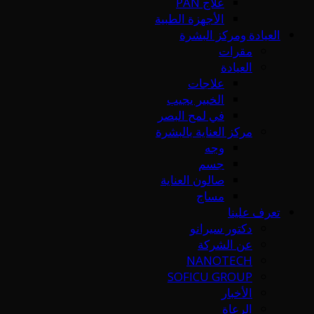
علاج PAN
الأجهزة الطبية
العيادة ومركز البشرة
مقرات
العيادة
علاجات
الخبير يجيب
في لمح البصر
مركز العناية بالبشرة
وجه
جسم
صالون العناية
مساج
تعرف علينا
دكتور سيرانو
عن الشركة
NANOTECH
SOFICU GROUP
الأخبار
الرعاة