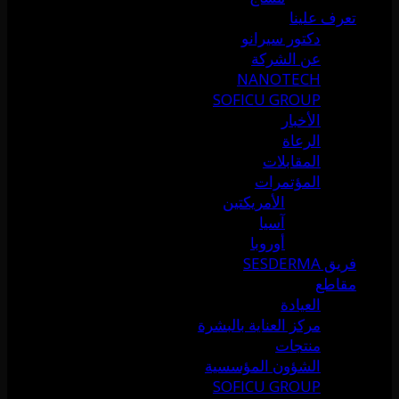
تعرف علينا
دكتور سيرانو
عن الشركة
NANOTECH
SOFICU GROUP
الأخبار
الرعاة
المقابلات
المؤتمرات
الأمريكتين
آسيا
أوروبا
فريق SESDERMA
مقاطع
العيادة
مركز العناية بالبشرة
منتجات
الشؤون المؤسسية
SOFICU GROUP