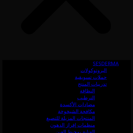
SESDERMA
البروتوكولات
حملات تسويقية
تدريبات المنتج
النظافة
الترطيب
مضادات الأكسدة
مكافحة الشيخوخة
المنتجات المزيلة للتصبغ
منظمات إفراز الدهون
العناية بمحيط العين