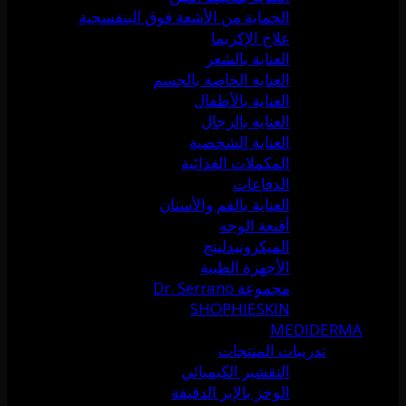
الحماية من الأشعة فوق البنفسجية
علاج الإكزيما
العناية بالشعر
العناية الخاصة بالجسم
العناية بالأطفال
العناية بالرجال
العناية الشخصية
المكملات الغذائية
الدفاعات
العناية بالفم والأسنان
أقنعة الوجه
الميكرونيدلينج
الأجهزة الطبية
مجموعة Dr. Serrano
SHOPHIESKIN
MEDIDERMA
تدريبات المنتجات
التقشير الكيميائي
الوخز بالإبر الدقيقة