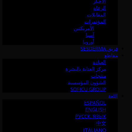
الأخبار
الرعاة
المقابلات
المؤتمرات
الأمريكتين
آسيا
أوروبا
فريق SESDERMA
مقاطع
العيادة
مركز العناية بالبشرة
منتجات
الشؤون المؤسسية
SOFICU GROUP
اللغة
ESPAÑOL
ENGLISH
РУССК. ЯЗЫК
中文
ITALIANO