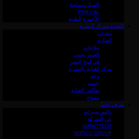
الميكرونيدلينج
علاج PAN
الأجهزة الطبية
العيادة ومركز البشرة
مقرات
العيادة
علاجات
الخبير يجيب
في لمح البصر
مركز العناية بالبشرة
وجه
جسم
صالون العناية
مساج
تعرف علينا
دكتور سيرانو
عن الشركة
NANOTECH
SOFICU GROUP