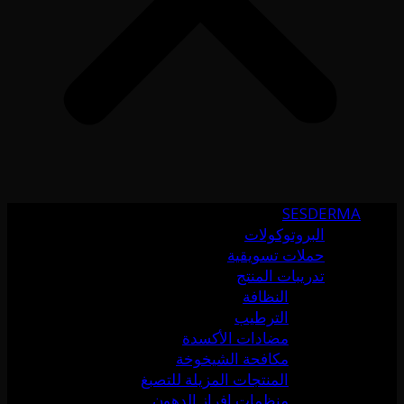
SESDERMA
البروتوكولات
حملات تسويقية
تدريبات المنتج
النظافة
الترطيب
مضادات الأكسدة
مكافحة الشيخوخة
المنتجات المزيلة للتصبغ
منظمات إفراز الدهون