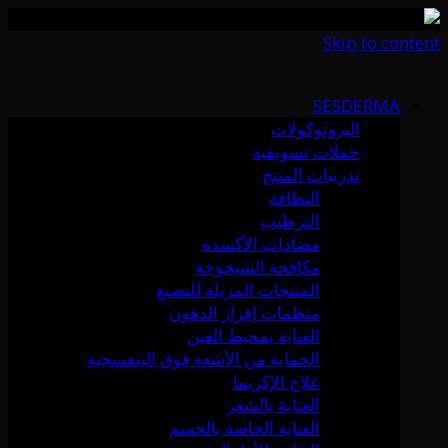
Skip to content
SESDERMA
البروتوكولات
حملات تسويقية
تدريبات المنتج
النظافة
الترطيب
مضادات الأكسدة
مكافحة الشيخوخة
المنتجات المزيلة للتصبغ
منظمات إفراز الدهون
العناية بمحيط العين
الحماية من الأشعة فوق البنفسجية
علاج الإكزيما
العناية بالشعر
العناية الخاصة بالجسم