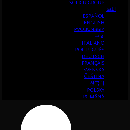
SOFICU GROUP
اللغة
ESPAÑOL
ENGLISH
РУССК. ЯЗЫК
中文
ITALIANO
PORTUGUÉS
DEUTSCH
FRANÇAIS
SVENSKA
ČEŠTINA
한국어
POLSKY
ROMÂNĂ