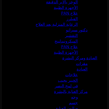
الوخز بالإبر الدقيقة
الأجهزة الطبية
علاج PAN
الفيلرز
الرعاية المنزلية بعد العلاج
دكتور سيرانو
التقشير
الميكرونيدلينج
علاج PAN
الأجهزة الطبية
العيادة ومركز البشرة
مقرات
العيادة
علاجات
الخبير يجيب
في لمح البصر
مركز العناية بالبشرة
وجه
جسم
صالون العناية