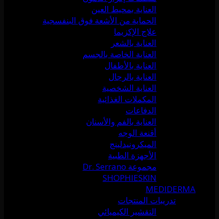
العناية بمحيط العين
الحماية من الأشعة فوق البنفسجية
علاج الإكزيما
العناية بالشعر
العناية الخاصة بالجسم
العناية بالأطفال
العناية بالرجال
العناية الشخصية
المكملات الغذائية
الدفاعات
العناية بالفم والأسنان
أقنعة الوجه
الميكرونيدلينج
الأجهزة الطبية
مجموعة Dr. Serrano
SHOPHIESKIN
MEDIDERMA
تدريبات المنتجات
التقشير الكيميائي