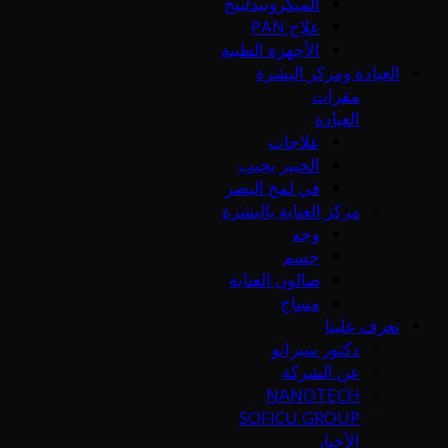
الميكرونيدلينج
علاج PAN
الأجهزة الطبية
العيادة ومركز البشرة
مقرات
العيادة
علاجات
الخبير يجيب
في لمح البصر
مركز العناية بالبشرة
وجه
جسم
صالون العناية
مساج
تعرف علينا
دكتور سيرانو
عن الشركة
NANOTECH
SOFICU GROUP
الأخبار