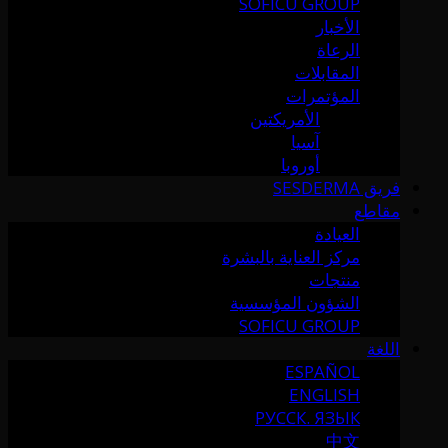
SOFICU GROUP
الأخبار
الرعاة
المقابلات
المؤتمرات
الأمريكتين
آسيا
أوروبا
فريق SESDERMA
مقاطع
العيادة
مركز العناية بالبشرة
منتجات
الشؤون المؤسسية
SOFICU GROUP
اللغة
ESPAÑOL
ENGLISH
РУССК. ЯЗЫК
中文