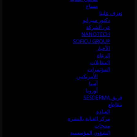
مساج
تعرف علينا
دكتور سيرانو
عن الشركة
NANOTECH
SOFICU GROUP
الأخبار
الرعاة
المقابلات
المؤتمرات
الأمريكتين
آسيا
أوروبا
فريق SESDERMA
مقاطع
العيادة
مركز العناية بالبشرة
منتجات
الشؤون المؤسسية