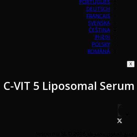
PORTUGUÉS
DEUTSCH
FRANÇAIS
SVENSKA
ČEŠTINA
한국어
POLSKY
ROMÂNĂ
X
C-VIT 5 Liposomal Serum
جميع الحقوق محفوظة Sesderma SL © 2018