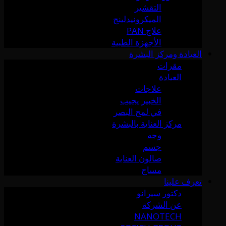
التقشير
الميكرونيدلينج
علاج PAN
الأجهزة الطبية
العيادة ومركز البشرة
مقرات
العيادة
علاجات
الخبير يجيب
في لمح البصر
مركز العناية بالبشرة
وجه
جسم
صالون العناية
مساج
تعرف علينا
دكتور سيرانو
عن الشركة
NANOTECH