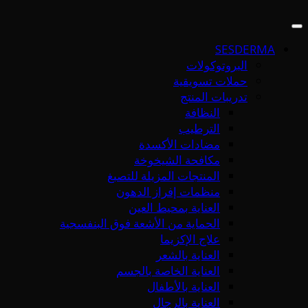
SESDERMA
البروتوكولات
حملات تسويقية
تدريبات المنتج
النظافة
الترطيب
مضادات الأكسدة
مكافحة الشيخوخة
المنتجات المزيلة للتصبغ
منظمات إفراز الدهون
العناية بمحيط العين
الحماية من الأشعة فوق البنفسجية
علاج الإكزيما
العناية بالشعر
العناية الخاصة بالجسم
العناية بالأطفال
العناية بالرجال