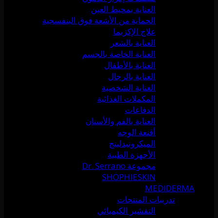
العناية بمحيط العين
الحماية من الأشعة فوق البنفسجية
علاج الإكزيما
العناية بالشعر
العناية الخاصة بالجسم
العناية بالأطفال
العناية بالرجال
العناية الشخصية
المكملات الغذائية
الدفاعات
العناية بالفم والأسنان
أقنعة الوجه
الميكرونيدلينج
الأجهزة الطبية
مجموعة Dr. Serrano
SHOPHIESKIN
MEDIDERMA
تدريبات المنتجات
التقشير الكيميائي