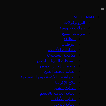
SESDERMA
البروتوكولات
حملات تسويقية
تدريبات المنتج
النظافة
الترطيب
مضادات الأكسدة
مكافحة الشيخوخة
المنتجات المزيلة للتصبغ
منظمات إفراز الدهون
العناية بمحيط العين
الحماية من الأشعة فوق البنفسجية
علاج الإكزيما
العناية بالشعر
العناية الخاصة بالجسم
العناية بالأطفال
العناية بالرجال