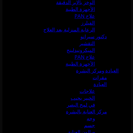
الوخز بالإبر الدقيقة
الأجهزة الطبية
علاج PAN
الفيلرز
الرعاية المنزلية بعد العلاج
دكتور سيرانو
التقشير
الميكرونيدلينج
علاج PAN
الأجهزة الطبية
العيادة ومركز البشرة
مقرات
العيادة
علاجات
الخبير يجيب
في لمح البصر
مركز العناية بالبشرة
وجه
جسم
صالون العناية