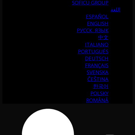
SOFICU GROUP
اللغة
ESPAÑOL
ENGLISH
РУССК. ЯЗЫК
中文
ITALIANO
PORTUGUÉS
DEUTSCH
FRANÇAIS
SVENSKA
ČEŠTINA
한국어
POLSKY
ROMÂNĂ