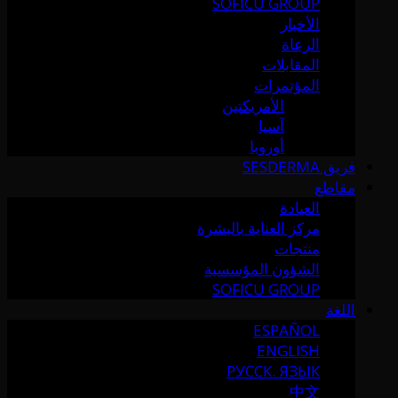
SOFICU GROUP
الأخبار
الرعاة
المقابلات
المؤتمرات
الأمريكتين
آسيا
أوروبا
فريق SESDERMA
مقاطع
العيادة
مركز العناية بالبشرة
منتجات
الشؤون المؤسسية
SOFICU GROUP
اللغة
ESPAÑOL
ENGLISH
РУССК. ЯЗЫК
中文