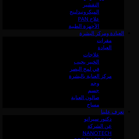
التقشير
الميكرونيدلينج
علاج PAN
الأجهزة الطبية
العيادة ومركز البشرة
مقرات
العيادة
علاجات
الخبير يجيب
في لمح البصر
مركز العناية بالبشرة
وجه
جسم
صالون العناية
مساج
تعرف علينا
دكتور سيرانو
عن الشركة
NANOTECH