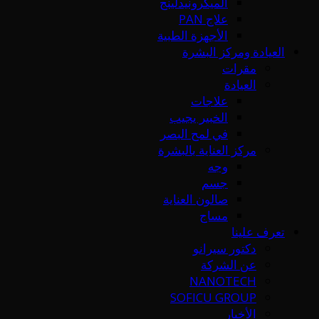
الميكرونيدلينج
علاج PAN
الأجهزة الطبية
العيادة ومركز البشرة
مقرات
العيادة
علاجات
الخبير يجيب
في لمح البصر
مركز العناية بالبشرة
وجه
جسم
صالون العناية
مساج
تعرف علينا
دكتور سيرانو
عن الشركة
NANOTECH
SOFICU GROUP
الأخبار