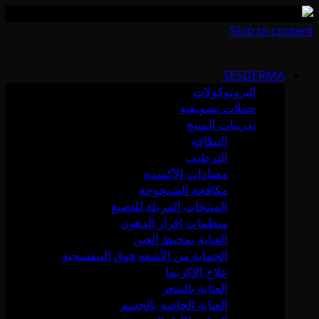
Skip to content
SESDERMA
البروتوكولات
حملات تسويقية
تدريبات المنتج
النظافة
الترطيب
مضادات الأكسدة
مكافحة الشيخوخة
المنتجات المزيلة للتصبغ
منظمات إفراز الدهون
العناية بمحيط العين
الحماية من الأشعة فوق البنفسجية
علاج الإكزيما
العناية بالشعر
العناية الخاصة بالجسم