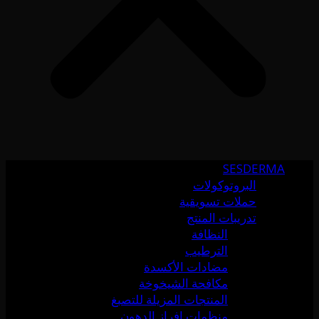
SESDERMA
البروتوكولات
حملات تسويقية
تدريبات المنتج
النظافة
الترطيب
مضادات الأكسدة
مكافحة الشيخوخة
المنتجات المزيلة للتصبغ
منظمات إفراز الدهون