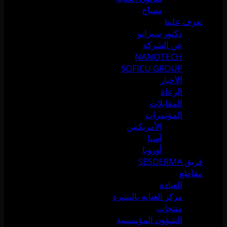
مساج
تعرف علينا
دكتور سيرانو
عن الشركة
NANOTECH
SOFICU GROUP
الأخبار
الرعاة
المقابلات
المؤتمرات
الأمريكتين
آسيا
أوروبا
فريق SESDERMA
مقاطع
العيادة
مركز العناية بالبشرة
منتجات
الشؤون المؤسسية