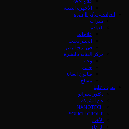
علاج PAN
الأجهزة الطبية
العيادة ومركز البشرة
مقرات
العيادة
علاجات
الخبير يجيب
في لمح البصر
مركز العناية بالبشرة
وجه
جسم
صالون العناية
مساج
تعرف علينا
دكتور سيرانو
عن الشركة
NANOTECH
SOFICU GROUP
الأخبار
الرعاة