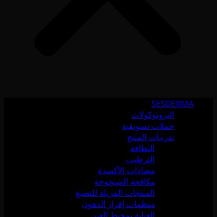
SESDERMA
البروتوكولات
حملات تسويقية
تدريبات المنتج
النظافة
الترطيب
مضادات الأكسدة
مكافحة الشيخوخة
المنتجات المزيلة للتصبغ
منظمات إفراز الدهون
العناية بمحيط العين