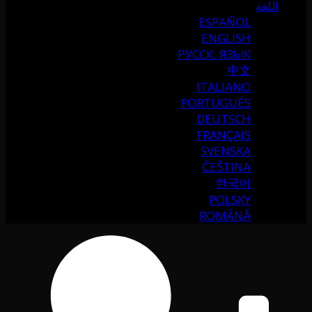
اللغة
ESPAÑOL
ENGLISH
РУССК. ЯЗЫК
中文
ITALIANO
PORTUGUÉS
DEUTSCH
FRANÇAIS
SVENSKA
ČEŠTINA
한국어
POLSKY
ROMÂNĂ