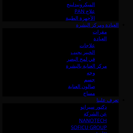
الميكرونيدلينج
علاج PAN
الأجهزة الطبية
العيادة ومركز البشرة
مقرات
العيادة
علاجات
الخبير يجيب
في لمح البصر
مركز العناية بالبشرة
وجه
جسم
صالون العناية
مساج
تعرف علينا
دكتور سيرانو
عن الشركة
NANOTECH
SOFICU GROUP