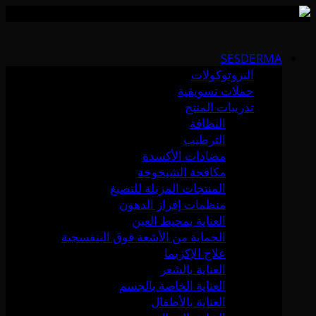
Skip
to
SESDERMA
content
البروتوكولات
حملات تسويقية
تدريبات المنتج
النظافة
الترطيب
مضادات الأكسدة
مكافحة الشيخوخة
المنتجات المزيلة للتصبغ
منظمات إفراز الدهون
العناية بمحيط العين
الحماية من الأشعة فوق البنفسجية
علاج الإكزيما
العناية بالشعر
العناية الخاصة بالجسم
العناية بالأطفال