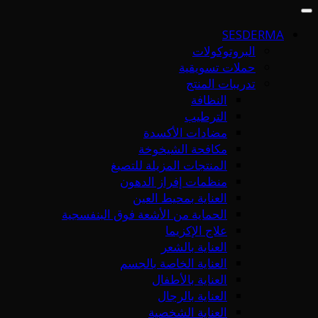
SESDERMA
البروتوكولات
حملات تسويقية
تدريبات المنتج
النظافة
الترطيب
مضادات الأكسدة
مكافحة الشيخوخة
المنتجات المزيلة للتصبغ
منظمات إفراز الدهون
العناية بمحيط العين
الحماية من الأشعة فوق البنفسجية
علاج الإكزيما
العناية بالشعر
العناية الخاصة بالجسم
العناية بالأطفال
العناية بالرجال
العناية الشخصية