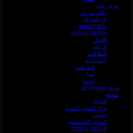
تعرف علينا
دكتور سيرانو
عن الشركة
NANOTECH
SOFICU GROUP
الأخبار
الرعاة
المقابلات
المؤتمرات
الأمريكتين
آسيا
أوروبا
فريق SESDERMA
مقاطع
العيادة
مركز العناية بالبشرة
منتجات
الشؤون المؤسسية
SOFICU GROUP