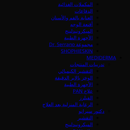
المكملات الغذائية
الدفاعات
العناية بالفم والأسنان
أقنعة الوجه
الميكرونيدلينج
الأجهزة الطبية
مجموعة Dr. Serrano
SHOPHIESKIN
MEDIDERMA
تدريبات المنتجات
التقشير الكيميائي
الوخز بالإبر الدقيقة
الأجهزة الطبية
علاج PAN
الفيلرز
الرعاية المنزلية بعد العلاج
دكتور سيرانو
التقشير
الميكرونيدلينج