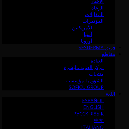
الأخبار
الرعاة
المقابلات
المؤتمرات
الأمريكتين
آسيا
أوروبا
فريق SESDERMA
مقاطع
العيادة
مركز العناية بالبشرة
منتجات
الشؤون المؤسسية
SOFICU GROUP
اللغة
ESPAÑOL
ENGLISH
РУССК. ЯЗЫК
中文
ITALIANO