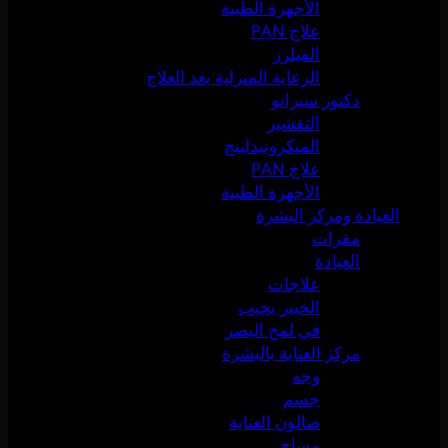
الأجهزة الطبية
علاج PAN
الفيلرز
الرعاية المنزلية بعد العلاج
دكتور سيرانو
التقشير
الميكرونيدلينج
علاج PAN
الأجهزة الطبية
العيادة ومركز البشرة
مقرات
العيادة
علاجات
الخبير يجيب
في لمح البصر
مركز العناية بالبشرة
وجه
جسم
صالون العناية
مساج