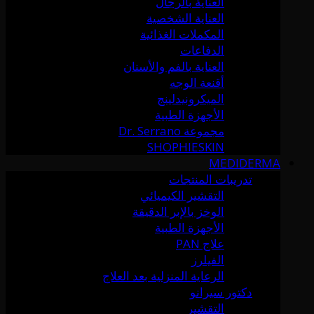
العناية بالرجال
العناية الشخصية
المكملات الغذائية
الدفاعات
العناية بالفم والأسنان
أقنعة الوجه
الميكرونيدلينج
الأجهزة الطبية
مجموعة Dr. Serrano
SHOPHIESKIN
MEDIDERMA
تدريبات المنتجات
التقشير الكيميائي
الوخز بالإبر الدقيقة
الأجهزة الطبية
علاج PAN
الفيلرز
الرعاية المنزلية بعد العلاج
دكتور سيرانو
التقشير