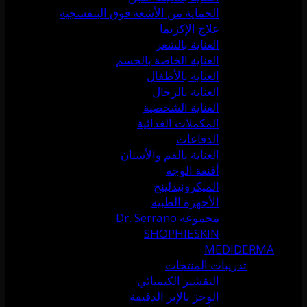
الحماية من الأشعة فوق البنفسجية
علاج الإكزيما
العناية بالشعر
العناية الخاصة بالجسم
العناية بالأطفال
العناية بالرجال
العناية الشخصية
المكملات الغذائية
الدفاعات
العناية بالفم والأسنان
أقنعة الوجه
الميكرونيدلينج
الأجهزة الطبية
مجموعة Dr. Serrano
SHOPHIESKIN
MEDIDERMA
تدريبات المنتجات
التقشير الكيميائي
الوخز بالإبر الدقيقة