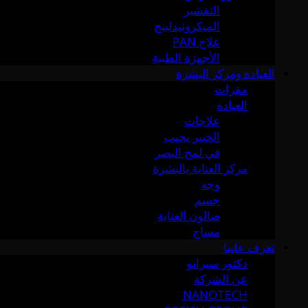
التقشير
الميكرونيدلينج
علاج PAN
الأجهزة الطبية
العيادة ومركز البشرة
مقرات
العيادة
علاجات
الخبير يجيب
في لمح البصر
مركز العناية بالبشرة
وجه
جسم
صالون العناية
مساج
تعرف علينا
دكتور سيرانو
عن الشركة
NANOTECH