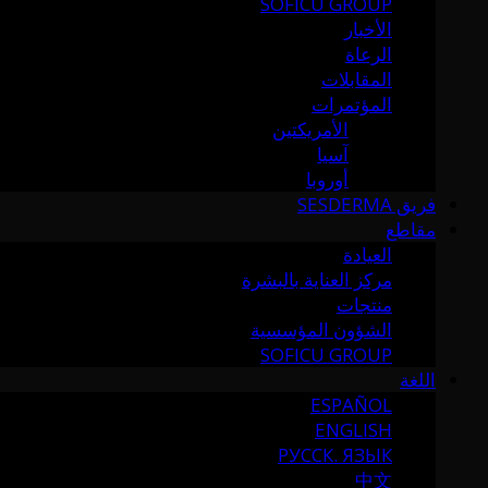
SOFICU GROUP
الأخبار
الرعاة
المقابلات
المؤتمرات
الأمريكتين
آسيا
أوروبا
فريق SESDERMA
مقاطع
العيادة
مركز العناية بالبشرة
منتجات
الشؤون المؤسسية
SOFICU GROUP
اللغة
ESPAÑOL
ENGLISH
РУССК. ЯЗЫК
中文