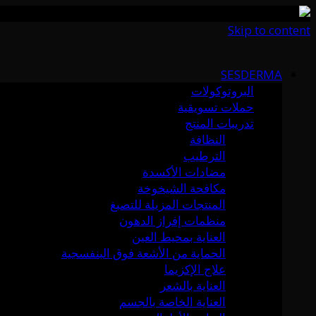
Skip to content
SESDERMA
البروتوكولات
حملات تسويقية
تدريبات المنتج
النظافة
الترطيب
مضادات الأكسدة
مكافحة الشيخوخة
المنتجات المزيلة للتصبغ
منظمات إفراز الدهون
العناية بمحيط العين
الحماية من الأشعة فوق البنفسجية
علاج الإكزيما
العناية بالشعر
العناية الخاصة بالجسم