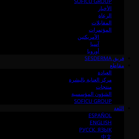
SOFICU GROUP
الأخبار
الرعاة
المقابلات
المؤتمرات
الأمريكتين
آسيا
أوروبا
فريق SESDERMA
مقاطع
العيادة
مركز العناية بالبشرة
منتجات
الشؤون المؤسسية
SOFICU GROUP
اللغة
ESPAÑOL
ENGLISH
РУССК. ЯЗЫК
中文