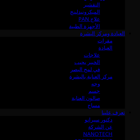
التقشير
الميكرونيدلينج
علاج PAN
الأجهزة الطبية
العيادة ومركز البشرة
مقرات
العيادة
علاجات
الخبير يجيب
في لمح البصر
مركز العناية بالبشرة
وجه
جسم
صالون العناية
مساج
تعرف علينا
دكتور سيرانو
عن الشركة
NANOTECH