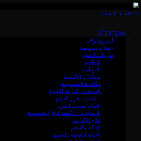
Skip to content
SESDERMA
البروتوكولات
حملات تسويقية
تدريبات المنتج
النظافة
الترطيب
مضادات الأكسدة
مكافحة الشيخوخة
المنتجات المزيلة للتصبغ
منظمات إفراز الدهون
العناية بمحيط العين
الحماية من الأشعة فوق البنفسجية
علاج الإكزيما
العناية بالشعر
العناية الخاصة بالجسم