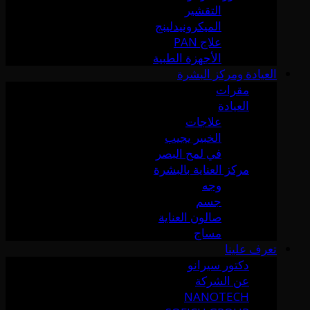
التقشير
الميكرونيدلينج
علاج PAN
الأجهزة الطبية
العيادة ومركز البشرة
مقرات
العيادة
علاجات
الخبير يجيب
في لمح البصر
مركز العناية بالبشرة
وجه
جسم
صالون العناية
مساج
تعرف علينا
دكتور سيرانو
عن الشركة
NANOTECH