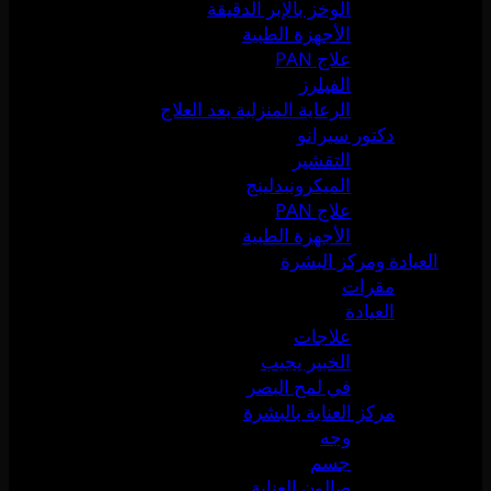
الوخز بالإبر الدقيقة
الأجهزة الطبية
علاج PAN
الفيلرز
الرعاية المنزلية بعد العلاج
دكتور سيرانو
التقشير
الميكرونيدلينج
علاج PAN
الأجهزة الطبية
العيادة ومركز البشرة
مقرات
العيادة
علاجات
الخبير يجيب
في لمح البصر
مركز العناية بالبشرة
وجه
جسم
صالون العناية