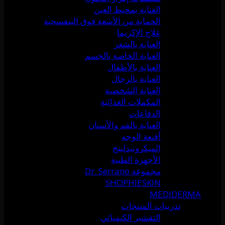
العناية بمحيط العين
الحماية من الأشعة فوق البنفسجية
علاج الإكزيما
العناية بالشعر
العناية الخاصة بالجسم
العناية بالأطفال
العناية بالرجال
العناية الشخصية
المكملات الغذائية
الدفاعات
العناية بالفم والأسنان
أقنعة الوجه
الميكرونيدلينج
الأجهزة الطبية
مجموعة Dr. Serrano
SHOPHIESKIN
MEDIDERMA
تدريبات المنتجات
التقشير الكيميائي