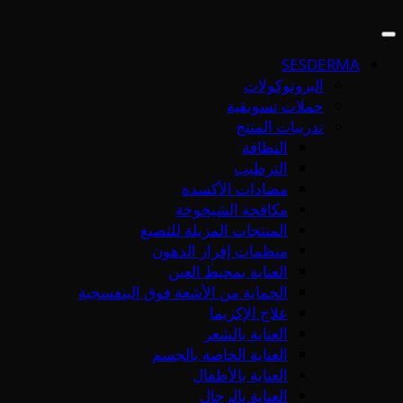
SESDERMA
البروتوكولات
حملات تسويقية
تدريبات المنتج
النظافة
الترطيب
مضادات الأكسدة
مكافحة الشيخوخة
المنتجات المزيلة للتصبغ
منظمات إفراز الدهون
العناية بمحيط العين
الحماية من الأشعة فوق البنفسجية
علاج الإكزيما
العناية بالشعر
العناية الخاصة بالجسم
العناية بالأطفال
العناية بالرجال