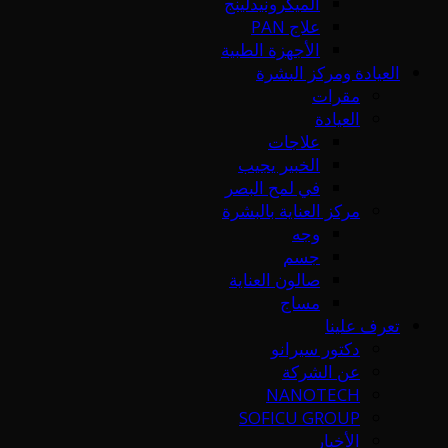
الميكرونيدلينج
علاج PAN
الأجهزة الطبية
العيادة ومركز البشرة
مقرات
العيادة
علاجات
الخبير يجيب
في لمح البصر
مركز العناية بالبشرة
وجه
جسم
صالون العناية
مساج
تعرف علينا
دكتور سيرانو
عن الشركة
NANOTECH
SOFICU GROUP
الأخبار