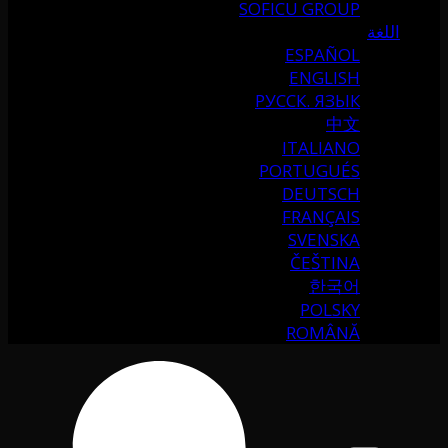
SOFICU GROUP
اللغة
ESPAÑOL
ENGLISH
РУССК. ЯЗЫК
中文
ITALIANO
PORTUGUÉS
DEUTSCH
FRANÇAIS
SVENSKA
ČEŠTINA
한국어
POLSKY
ROMÂNĂ