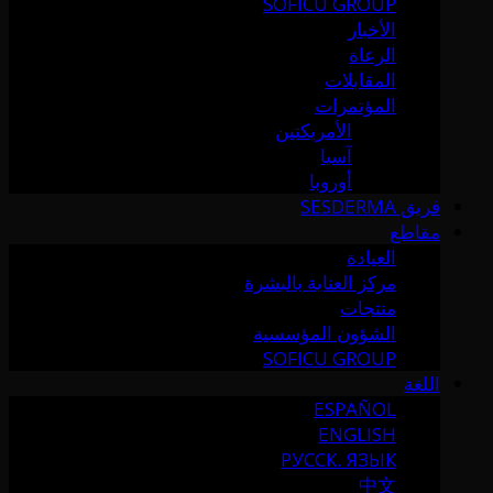
SOFICU GROUP
الأخبار
الرعاة
المقابلات
المؤتمرات
الأمريكتين
آسيا
أوروبا
فريق SESDERMA
مقاطع
العيادة
مركز العناية بالبشرة
منتجات
الشؤون المؤسسية
SOFICU GROUP
اللغة
ESPAÑOL
ENGLISH
РУССК. ЯЗЫК
中文