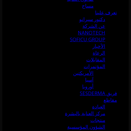
مساج
تعرف علينا
دكتور سيرانو
عن الشركة
NANOTECH
SOFICU GROUP
الأخبار
الرعاة
المقابلات
المؤتمرات
الأمريكتين
آسيا
أوروبا
فريق SESDERMA
مقاطع
العيادة
مركز العناية بالبشرة
منتجات
الشؤون المؤسسية