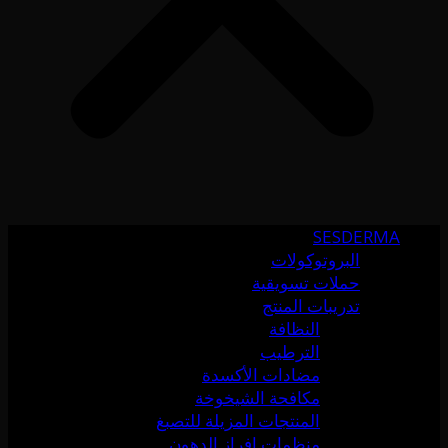
SESDERMA
البروتوكولات
حملات تسويقية
تدريبات المنتج
النظافة
الترطيب
مضادات الأكسدة
مكافحة الشيخوخة
المنتجات المزيلة للتصبغ
منظمات إفراز الدهون