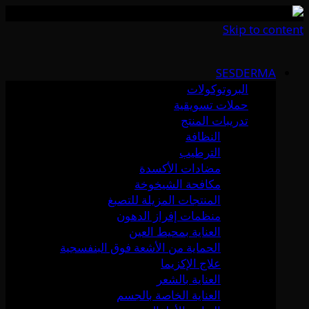
Skip to content
SESDERMA
البروتوكولات
حملات تسويقية
تدريبات المنتج
النظافة
الترطيب
مضادات الأكسدة
مكافحة الشيخوخة
المنتجات المزيلة للتصبغ
منظمات إفراز الدهون
العناية بمحيط العين
الحماية من الأشعة فوق البنفسجية
علاج الإكزيما
العناية بالشعر
العناية الخاصة بالجسم