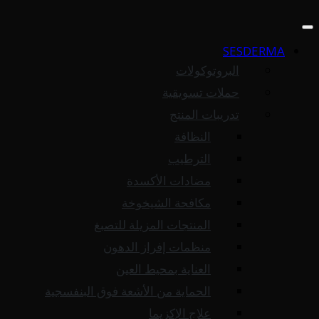
SESDERMA
البروتوكولات
حملات تسويقية
تدريبات المنتج
النظافة
الترطيب
مضادات الأكسدة
مكافحة الشيخوخة
المنتجات المزيلة للتصبغ
منظمات إفراز الدهون
العناية بمحيط العين
الحماية من الأشعة فوق البنفسجية
علاج الإكزيما