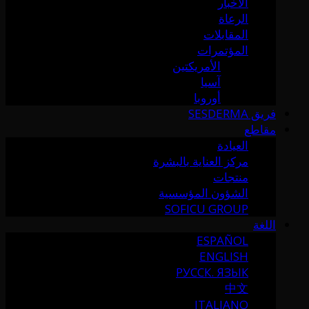
الأخبار
الرعاة
المقابلات
المؤتمرات
الأمريكتين
آسيا
أوروبا
فريق SESDERMA
مقاطع
العيادة
مركز العناية بالبشرة
منتجات
الشؤون المؤسسية
SOFICU GROUP
اللغة
ESPAÑOL
ENGLISH
РУССК. ЯЗЫК
中文
ITALIANO