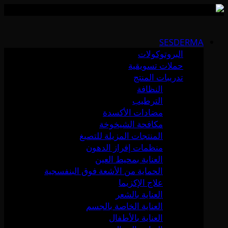
Skip
to
SESDERMA
content
البروتوكولات
حملات تسويقية
تدريبات المنتج
النظافة
الترطيب
مضادات الأكسدة
مكافحة الشيخوخة
المنتجات المزيلة للتصبغ
منظمات إفراز الدهون
العناية بمحيط العين
الحماية من الأشعة فوق البنفسجية
علاج الإكزيما
العناية بالشعر
العناية الخاصة بالجسم
العناية بالأطفال