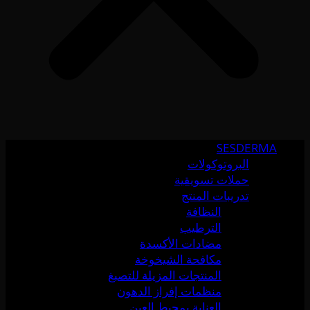
SESDERMA
البروتوكولات
حملات تسويقية
تدريبات المنتج
النظافة
الترطيب
مضادات الأكسدة
مكافحة الشيخوخة
المنتجات المزيلة للتصبغ
منظمات إفراز الدهون
العناية بمحيط العين