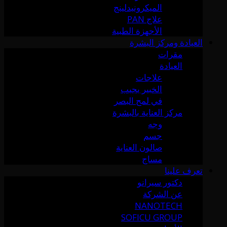
الميكرونيدلينج
علاج PAN
الأجهزة الطبية
العيادة ومركز البشرة
مقرات
العيادة
علاجات
الخبير يجيب
في لمح البصر
مركز العناية بالبشرة
وجه
جسم
صالون العناية
مساج
تعرف علينا
دكتور سيرانو
عن الشركة
NANOTECH
SOFICU GROUP