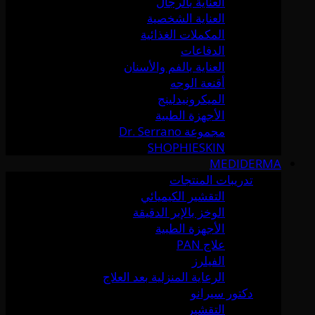
العناية بالرجال
العناية الشخصية
المكملات الغذائية
الدفاعات
العناية بالفم والأسنان
أقنعة الوجه
الميكرونيدلينج
الأجهزة الطبية
مجموعة Dr. Serrano
SHOPHIESKIN
MEDIDERMA
تدريبات المنتجات
التقشير الكيميائي
الوخز بالإبر الدقيقة
الأجهزة الطبية
علاج PAN
الفيلرز
الرعاية المنزلية بعد العلاج
دكتور سيرانو
التقشير