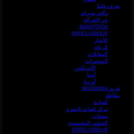
تعرف علينا
دكتور سيرانو
عن الشركة
NANOTECH
SOFICU GROUP
الأخبار
الرعاة
المقابلات
المؤتمرات
الأمريكتين
آسيا
أوروبا
فريق SESDERMA
مقاطع
العيادة
مركز العناية بالبشرة
منتجات
الشؤون المؤسسية
SOFICU GROUP