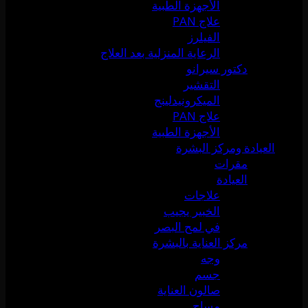
الأجهزة الطبية
علاج PAN
الفيلرز
الرعاية المنزلية بعد العلاج
دكتور سيرانو
التقشير
الميكرونيدلينج
علاج PAN
الأجهزة الطبية
العيادة ومركز البشرة
مقرات
العيادة
علاجات
الخبير يجيب
في لمح البصر
مركز العناية بالبشرة
وجه
جسم
صالون العناية
مساج