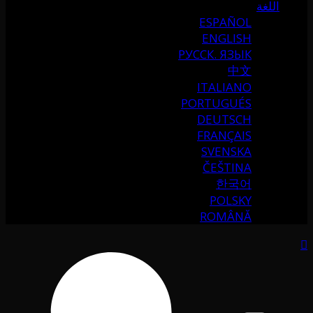
اللغة
ESPAÑOL
ENGLISH
РУССК. ЯЗЫК
中文
ITALIANO
PORTUGUÉS
DEUTSCH
FRANÇAIS
SVENSKA
ČEŠTINA
한국어
POLSKY
ROMÂNĂ