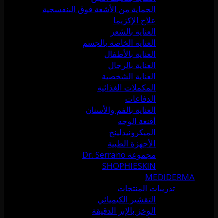
الحماية من الأشعة فوق البنفسجية
علاج الإكزيما
العناية بالشعر
العناية الخاصة بالجسم
العناية بالأطفال
العناية بالرجال
العناية الشخصية
المكملات الغذائية
الدفاعات
العناية بالفم والأسنان
أقنعة الوجه
الميكرونيدلينج
الأجهزة الطبية
مجموعة Dr. Serrano
SHOPHIESKIN
MEDIDERMA
تدريبات المنتجات
التقشير الكيميائي
الوخز بالإبر الدقيقة