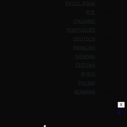
РУССК. ЯЗЫК
中文
ITALIANO
PORTUGUÉS
DEUTSCH
FRANÇAIS
SVENSKA
ČEŠTINA
한국어
POLSKY
ROMÂNĂ
X