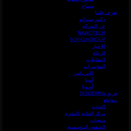
مساج
تعرف علينا
دكتور سيرانو
عن الشركة
NANOTECH
SOFICU GROUP
الأخبار
الرعاة
المقابلات
المؤتمرات
الأمريكتين
آسيا
أوروبا
فريق SESDERMA
مقاطع
العيادة
مركز العناية بالبشرة
منتجات
الشؤون المؤسسية