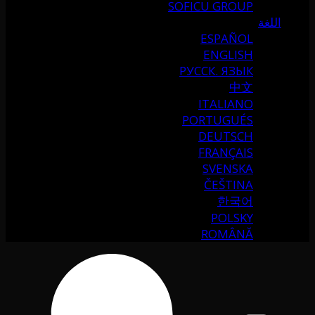
SOFICU GROUP
اللغة
ESPAÑOL
ENGLISH
РУССК. ЯЗЫК
中文
ITALIANO
PORTUGUÉS
DEUTSCH
FRANÇAIS
SVENSKA
ČEŠTINA
한국어
POLSKY
ROMÂNĂ