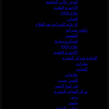
الوخز بالإبر الدقيقة
الأجهزة الطبية
علاج PAN
الفيلرز
الرعاية المنزلية بعد العلاج
دكتور سيرانو
التقشير
الميكرونيدلينج
علاج PAN
الأجهزة الطبية
العيادة ومركز البشرة
مقرات
العيادة
علاجات
الخبير يجيب
في لمح البصر
مركز العناية بالبشرة
وجه
جسم
صالون العناية