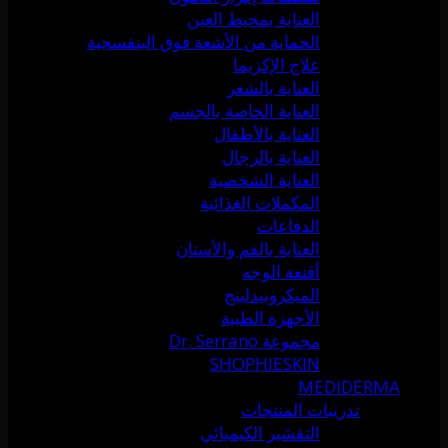
العناية بمحيط العين
الحماية من الأشعة فوق البنفسجية
علاج الإكزيما
العناية بالشعر
العناية الخاصة بالجسم
العناية بالأطفال
العناية بالرجال
العناية الشخصية
المكملات الغذائية
الدفاعات
العناية بالفم والأسنان
أقنعة الوجه
الميكرونيدلينج
الأجهزة الطبية
مجموعة Dr. Serrano
SHOPHIESKIN
MEDIDERMA
تدريبات المنتجات
التقشير الكيميائي