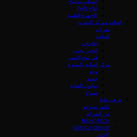
الميكرونيدلينج
علاج PAN
الأجهزة الطبية
العيادة ومركز البشرة
مقرات
العيادة
علاجات
الخبير يجيب
في لمح البصر
مركز العناية بالبشرة
وجه
جسم
صالون العناية
مساج
تعرف علينا
دكتور سيرانو
عن الشركة
NANOTECH
SOFICU GROUP
الأخبار