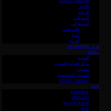
SOFICU GROUP
الأخبار
الرعاة
المقابلات
المؤتمرات
الأمريكتين
آسيا
أوروبا
فريق SESDERMA
مقاطع
العيادة
مركز العناية بالبشرة
منتجات
الشؤون المؤسسية
SOFICU GROUP
اللغة
ESPAÑOL
ENGLISH
РУССК. ЯЗЫК
中文