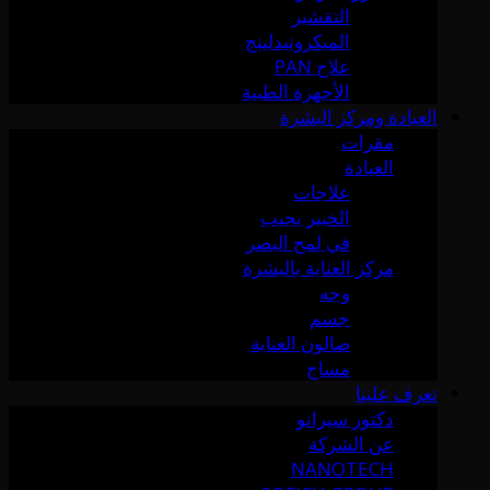
التقشير
الميكرونيدلينج
علاج PAN
الأجهزة الطبية
العيادة ومركز البشرة
مقرات
العيادة
علاجات
الخبير يجيب
في لمح البصر
مركز العناية بالبشرة
وجه
جسم
صالون العناية
مساج
تعرف علينا
دكتور سيرانو
عن الشركة
NANOTECH