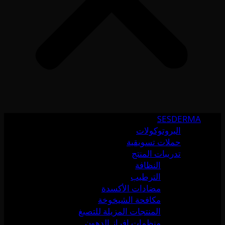
SESDERMA
البروتوكولات
حملات تسويقية
تدريبات المنتج
النظافة
الترطيب
مضادات الأكسدة
مكافحة الشيخوخة
المنتجات المزيلة للتصبغ
منظمات إفراز الدهون