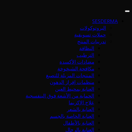
SESDERMA
البروتوكولات
حملات تسويقية
تدريبات المنتج
النظافة
الترطيب
مضادات الأكسدة
مكافحة الشيخوخة
المنتجات المزيلة للتصبغ
منظمات إفراز الدهون
العناية بمحيط العين
الحماية من الأشعة فوق البنفسجية
علاج الإكزيما
العناية بالشعر
العناية الخاصة بالجسم
العناية بالأطفال
العناية بالرجال