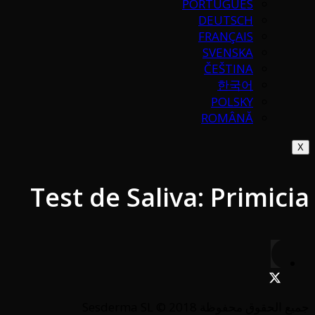
PORTUGUÉS
DEUTSCH
FRANÇAIS
SVENSKA
ČEŠTINA
한국어
POLSKY
ROMÂNĂ
X
Test de Saliva: Primicia
جميع الحقوق محفوظة Sesderma SL © 2018