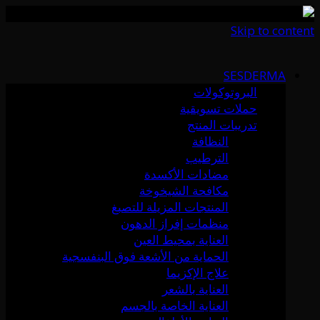
Skip to content
SESDERMA
البروتوكولات
حملات تسويقية
تدريبات المنتج
النظافة
الترطيب
مضادات الأكسدة
مكافحة الشيخوخة
المنتجات المزيلة للتصبغ
منظمات إفراز الدهون
العناية بمحيط العين
الحماية من الأشعة فوق البنفسجية
علاج الإكزيما
العناية بالشعر
العناية الخاصة بالجسم