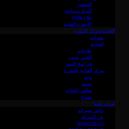
التقشير
الميكرونيدلينج
علاج PAN
الأجهزة الطبية
العيادة ومركز البشرة
مقرات
العيادة
علاجات
الخبير يجيب
في لمح البصر
مركز العناية بالبشرة
وجه
جسم
صالون العناية
مساج
تعرف علينا
دكتور سيرانو
عن الشركة
NANOTECH