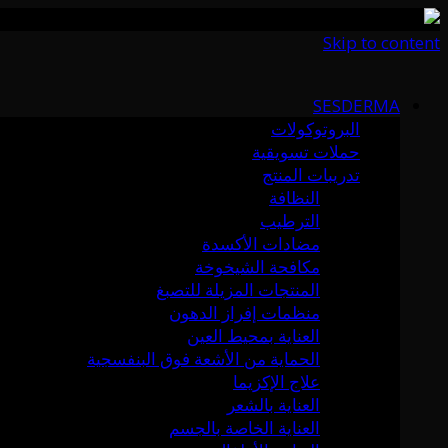
Skip to content
SESDERMA
البروتوكولات
حملات تسويقية
تدريبات المنتج
النظافة
الترطيب
مضادات الأكسدة
مكافحة الشيخوخة
المنتجات المزيلة للتصبغ
منظمات إفراز الدهون
العناية بمحيط العين
الحماية من الأشعة فوق البنفسجية
علاج الإكزيما
العناية بالشعر
العناية الخاصة بالجسم