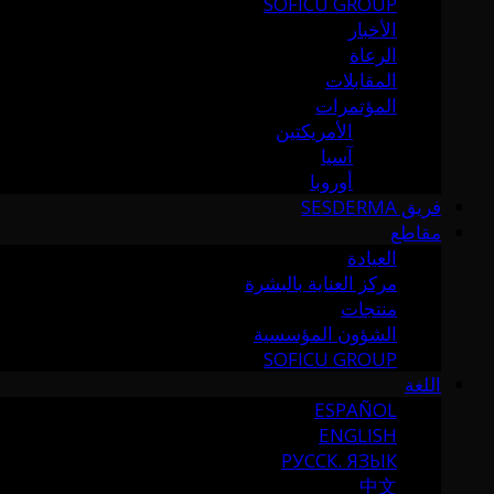
SOFICU GROUP
الأخبار
الرعاة
المقابلات
المؤتمرات
الأمريكتين
آسيا
أوروبا
فريق SESDERMA
مقاطع
العيادة
مركز العناية بالبشرة
منتجات
الشؤون المؤسسية
SOFICU GROUP
اللغة
ESPAÑOL
ENGLISH
РУССК. ЯЗЫК
中文