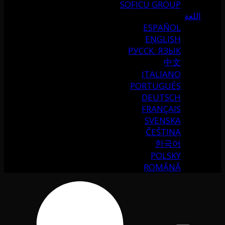
SOFICU GROUP
اللغة
ESPAÑOL
ENGLISH
РУССК. ЯЗЫК
中文
ITALIANO
PORTUGUÉS
DEUTSCH
FRANÇAIS
SVENSKA
ČEŠTINA
한국어
POLSKY
ROMÂNĂ