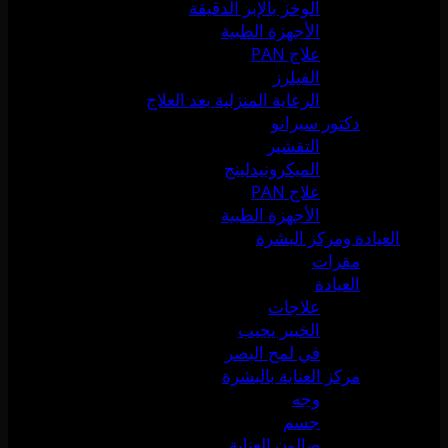
الوخز بالإبر الدقيقة
الأجهزة الطبية
علاج PAN
الفيلرز
الرعاية المنزلية بعد العلاج
دكتور سيرانو
التقشير
الميكرونيدلينج
علاج PAN
الأجهزة الطبية
العيادة ومركز البشرة
مقرات
العيادة
علاجات
الخبير يجيب
في لمح البصر
مركز العناية بالبشرة
وجه
جسم
صالون العناية