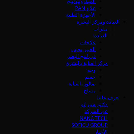
الميكرونيدلينج
علاج PAN
الأجهزة الطبية
العيادة ومركز البشرة
مقرات
العيادة
علاجات
الخبير يجيب
في لمح البصر
مركز العناية بالبشرة
وجه
جسم
صالون العناية
مساج
تعرف علينا
دكتور سيرانو
عن الشركة
NANOTECH
SOFICU GROUP
الأخبار