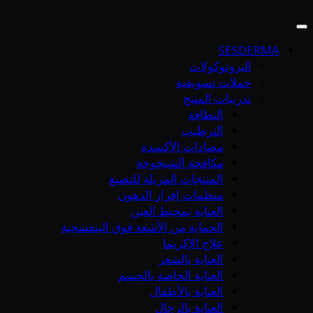
SESDERMA
البروتوكولات
حملات تسويقية
تدريبات المنتج
النظافة
الترطيب
مضادات الأكسدة
مكافحة الشيخوخة
المنتجات المزيلة للتصبغ
منظمات إفراز الدهون
العناية بمحيط العين
الحماية من الأشعة فوق البنفسجية
علاج الإكزيما
العناية بالشعر
العناية الخاصة بالجسم
العناية بالأطفال
العناية بالرجال