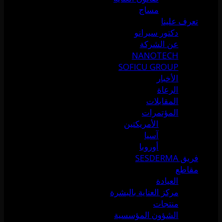
مساج
تعرف علينا
دكتور سيرانو
عن الشركة
NANOTECH
SOFICU GROUP
الأخبار
الرعاة
المقابلات
المؤتمرات
الأمريكتين
آسيا
أوروبا
فريق SESDERMA
مقاطع
العيادة
مركز العناية بالبشرة
منتجات
الشؤون المؤسسية