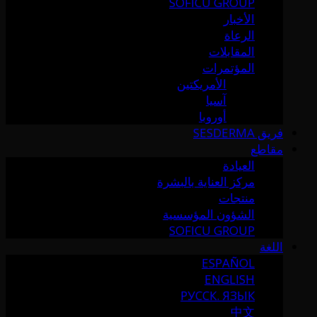
SOFICU GROUP
الأخبار
الرعاة
المقابلات
المؤتمرات
الأمريكتين
آسيا
أوروبا
فريق SESDERMA
مقاطع
العيادة
مركز العناية بالبشرة
منتجات
الشؤون المؤسسية
SOFICU GROUP
اللغة
ESPAÑOL
ENGLISH
РУССК. ЯЗЫК
中文