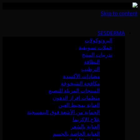
Skip to content
SESDERMA
البروتوكولات
حملات تسويقية
تدريبات المنتج
النظافة
الترطيب
مضادات الأكسدة
مكافحة الشيخوخة
المنتجات المزيلة للتصبغ
منظمات إفراز الدهون
العناية بمحيط العين
الحماية من الأشعة فوق البنفسجية
علاج الإكزيما
العناية بالشعر
العناية الخاصة بالجسم