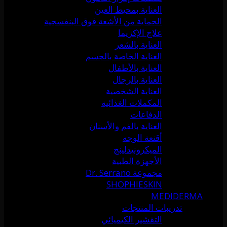
العناية بمحيط العين
الحماية من الأشعة فوق البنفسجية
علاج الإكزيما
العناية بالشعر
العناية الخاصة بالجسم
العناية بالأطفال
العناية بالرجال
العناية الشخصية
المكملات الغذائية
الدفاعات
العناية بالفم والأسنان
أقنعة الوجه
الميكرونيدلينج
الأجهزة الطبية
مجموعة Dr. Serrano
SHOPHIESKIN
MEDIDERMA
تدريبات المنتجات
التقشير الكيميائي