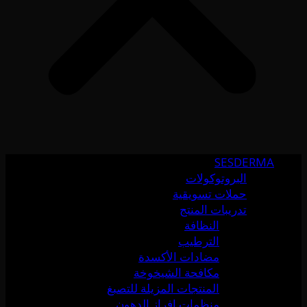
SESDERMA
البروتوكولات
حملات تسويقية
تدريبات المنتج
النظافة
الترطيب
مضادات الأكسدة
مكافحة الشيخوخة
المنتجات المزيلة للتصبغ
منظمات إفراز الدهون