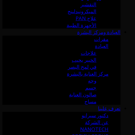
التقشير
الميكرونيدلينج
علاج PAN
الأجهزة الطبية
العيادة ومركز البشرة
مقرات
العيادة
علاجات
الخبير يجيب
في لمح البصر
مركز العناية بالبشرة
وجه
جسم
صالون العناية
مساج
تعرف علينا
دكتور سيرانو
عن الشركة
NANOTECH