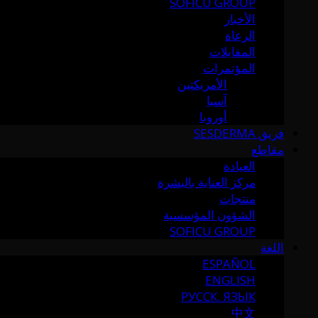
SOFICU GROUP
الأخبار
الرعاة
المقابلات
المؤتمرات
الأمريكتين
آسيا
أوروبا
فريق SESDERMA
مقاطع
العيادة
مركز العناية بالبشرة
منتجات
الشؤون المؤسسية
SOFICU GROUP
اللغة
ESPAÑOL
ENGLISH
РУССК. ЯЗЫК
中文