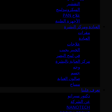
التقشير
الميكرونيدلينج
علاج PAN
الأجهزة الطبية
العيادة ومركز البشرة
مقرات
العيادة
علاجات
الخبير يجيب
في لمح البصر
مركز العناية بالبشرة
وجه
جسم
صالون العناية
مساج
تعرف علينا
دكتور سيرانو
عن الشركة
NANOTECH