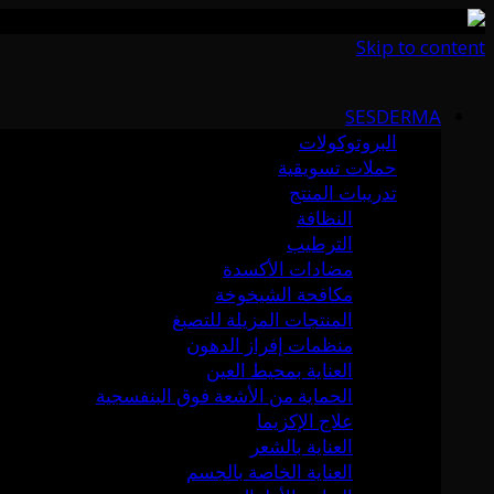
Skip to content
SESDERMA
البروتوكولات
حملات تسويقية
تدريبات المنتج
النظافة
الترطيب
مضادات الأكسدة
مكافحة الشيخوخة
المنتجات المزيلة للتصبغ
منظمات إفراز الدهون
العناية بمحيط العين
الحماية من الأشعة فوق البنفسجية
علاج الإكزيما
العناية بالشعر
العناية الخاصة بالجسم