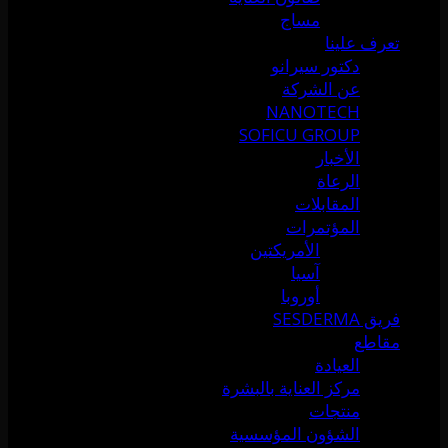
مساج
تعرف علينا
دكتور سيرانو
عن الشركة
NANOTECH
SOFICU GROUP
الأخبار
الرعاة
المقابلات
المؤتمرات
الأمريكتين
آسيا
أوروبا
فريق SESDERMA
مقاطع
العيادة
مركز العناية بالبشرة
منتجات
الشؤون المؤسسية