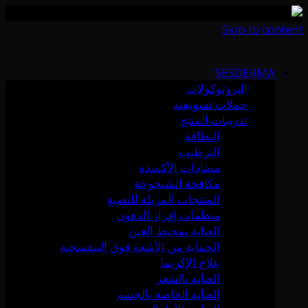
Skip to content
SESDERMA
البروتوكولات
حملات تسويقية
تدريبات المنتج
النظافة
الترطيب
مضادات الأكسدة
مكافحة الشيخوخة
المنتجات المزيلة للتصبغ
منظمات إفراز الدهون
العناية بمحيط العين
الحماية من الأشعة فوق البنفسجية
علاج الإكزيما
العناية بالشعر
العناية الخاصة بالجسم