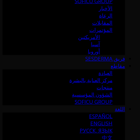
SOFICU GROUP
الأخبار
الرعاة
المقابلات
المؤتمرات
الأمريكتين
آسيا
أوروبا
فريق SESDERMA
مقاطع
العيادة
مركز العناية بالبشرة
منتجات
الشؤون المؤسسية
SOFICU GROUP
اللغة
ESPAÑOL
ENGLISH
РУССК. ЯЗЫК
中文