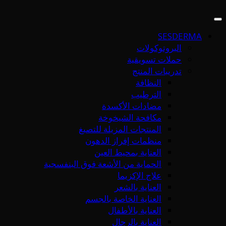
SESDERMA
البروتوكولات
حملات تسويقية
تدريبات المنتج
النظافة
الترطيب
مضادات الأكسدة
مكافحة الشيخوخة
المنتجات المزيلة للتصبغ
منظمات إفراز الدهون
العناية بمحيط العين
الحماية من الأشعة فوق البنفسجية
علاج الإكزيما
العناية بالشعر
العناية الخاصة بالجسم
العناية بالأطفال
العناية بالرجال