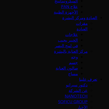
الميكرونيدلينج
علاج PAN
الأجهزة الطبية
العيادة ومركز البشرة
مقرات
العيادة
علاجات
الخبير يجيب
في لمح البصر
مركز العناية بالبشرة
وجه
جسم
صالون العناية
مساج
تعرف علينا
دكتور سيرانو
عن الشركة
NANOTECH
SOFICU GROUP
الأخبار