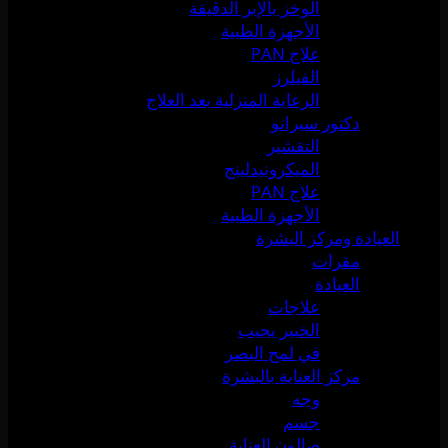
الوخز بالإبر الدقيقة
الأجهزة الطبية
علاج PAN
الفيلرز
الرعاية المنزلية بعد العلاج
دكتور سيرانو
التقشير
الميكرونيدلينج
علاج PAN
الأجهزة الطبية
العيادة ومركز البشرة
مقرات
العيادة
علاجات
الخبير يجيب
في لمح البصر
مركز العناية بالبشرة
وجه
جسم
صالون العناية