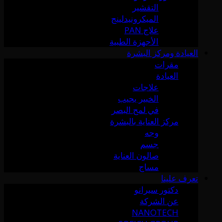
التقشير
الميكرونيدلينج
علاج PAN
الأجهزة الطبية
العيادة ومركز البشرة
مقرات
العيادة
علاجات
الخبير يجيب
في لمح البصر
مركز العناية بالبشرة
وجه
جسم
صالون العناية
مساج
تعرف علينا
دكتور سيرانو
عن الشركة
NANOTECH