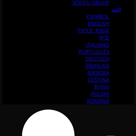
SOFICU GROUP
اللغة
ESPAÑOL
ENGLISH
РУССК. ЯЗЫК
中文
ITALIANO
PORTUGUÉS
DEUTSCH
FRANÇAIS
SVENSKA
ČEŠTINA
한국어
POLSKY
ROMÂNĂ