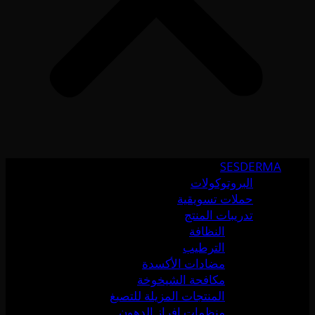
SESDERMA
البروتوكولات
حملات تسويقية
تدريبات المنتج
النظافة
الترطيب
مضادات الأكسدة
مكافحة الشيخوخة
المنتجات المزيلة للتصبغ
منظمات إفراز الدهون