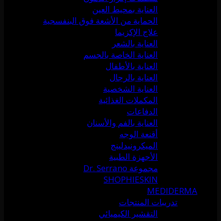
العناية بمحيط العين
الحماية من الأشعة فوق البنفسجية
علاج الإكزيما
العناية بالشعر
العناية الخاصة بالجسم
العناية بالأطفال
العناية بالرجال
العناية الشخصية
المكملات الغذائية
الدفاعات
العناية بالفم والأسنان
أقنعة الوجه
الميكرونيدلينج
الأجهزة الطبية
مجموعة Dr. Serrano
SHOPHIESKIN
MEDIDERMA
تدريبات المنتجات
التقشير الكيميائي