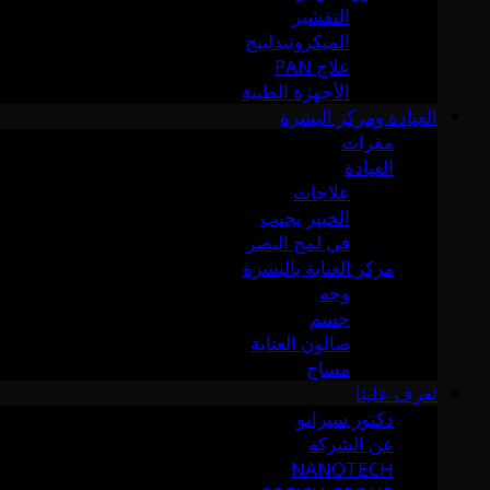
التقشير
الميكرونيدلينج
علاج PAN
الأجهزة الطبية
العيادة ومركز البشرة
مقرات
العيادة
علاجات
الخبير يجيب
في لمح البصر
مركز العناية بالبشرة
وجه
جسم
صالون العناية
مساج
تعرف علينا
دكتور سيرانو
عن الشركة
NANOTECH