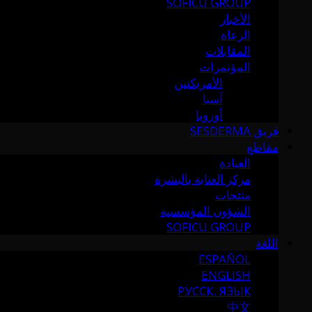
SOFICU GROUP
الأخبار
الرعاة
المقابلات
المؤتمرات
الأمريكتين
آسيا
أوروبا
فريق SESDERMA
مقاطع
العيادة
مركز العناية بالبشرة
منتجات
الشؤون المؤسسية
SOFICU GROUP
اللغة
ESPAÑOL
ENGLISH
РУССК. ЯЗЫК
中文