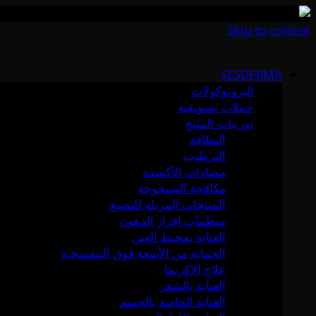
Skip to content
SESDERMA
البروتوكولات
حملات تسويقية
تدريبات المنتج
النظافة
الترطيب
مضادات الأكسدة
مكافحة الشيخوخة
المنتجات المزيلة للتصبغ
منظمات إفراز الدهون
العناية بمحيط العين
الحماية من الأشعة فوق البنفسجية
علاج الإكزيما
العناية بالشعر
العناية الخاصة بالجسم