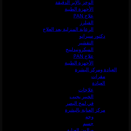
الوخز بالإبر الدقيقة
الأجهزة الطبية
علاج PAN
الفيلرز
الرعاية المنزلية بعد العلاج
دكتور سيرانو
التقشير
الميكرونيدلينج
علاج PAN
الأجهزة الطبية
العيادة ومركز البشرة
مقرات
العيادة
علاجات
الخبير يجيب
في لمح البصر
مركز العناية بالبشرة
وجه
جسم
صالون العناية