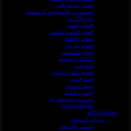
العناية بمحيط العين
الحماية من الأشعة فوق البنفسجية
علاج الإكزيما
العناية بالشعر
العناية الخاصة بالجسم
العناية بالأطفال
العناية بالرجال
العناية الشخصية
المكملات الغذائية
الدفاعات
العناية بالفم والأسنان
أقنعة الوجه
الميكرونيدلينج
الأجهزة الطبية
مجموعة Dr. Serrano
SHOPHIESKIN
MEDIDERMA
تدريبات المنتجات
التقشير الكيميائي