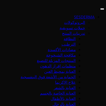
SESDERMA
البروتوكولات
حملات تسويقية
تدريبات المنتج
النظافة
الترطيب
مضادات الأكسدة
مكافحة الشيخوخة
المنتجات المزيلة للتصبغ
منظمات إفراز الدهون
العناية بمحيط العين
الحماية من الأشعة فوق البنفسجية
علاج الإكزيما
العناية بالشعر
العناية الخاصة بالجسم
العناية بالأطفال
العناية بالرجال