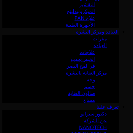
التقشير
الميكرونيدلينج
علاج PAN
الأجهزة الطبية
العيادة ومركز البشرة
مقرات
العيادة
علاجات
الخبير يجيب
في لمح البصر
مركز العناية بالبشرة
وجه
جسم
صالون العناية
مساج
تعرف علينا
دكتور سيرانو
عن الشركة
NANOTECH