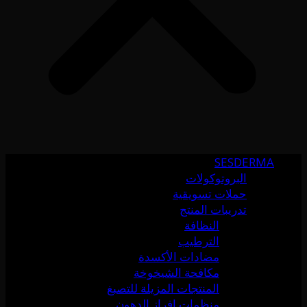
SESDERMA
البروتوكولات
حملات تسويقية
تدريبات المنتج
النظافة
الترطيب
مضادات الأكسدة
مكافحة الشيخوخة
المنتجات المزيلة للتصبغ
منظمات إفراز الدهون