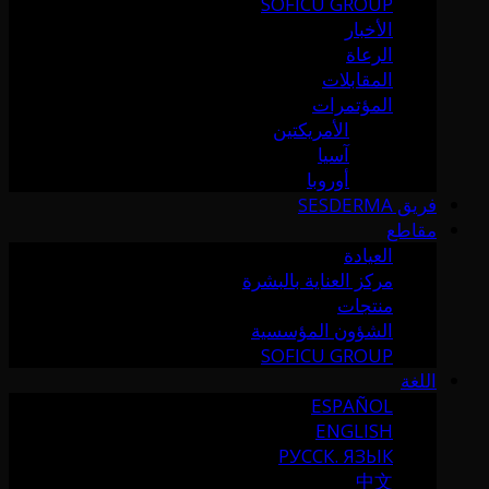
SOFICU GROUP
الأخبار
الرعاة
المقابلات
المؤتمرات
الأمريكتين
آسيا
أوروبا
فريق SESDERMA
مقاطع
العيادة
مركز العناية بالبشرة
منتجات
الشؤون المؤسسية
SOFICU GROUP
اللغة
ESPAÑOL
ENGLISH
РУССК. ЯЗЫК
中文