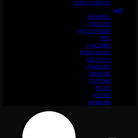
SOFICU GROUP
اللغة
ESPAÑOL
ENGLISH
РУССК. ЯЗЫК
中文
ITALIANO
PORTUGUÉS
DEUTSCH
FRANÇAIS
SVENSKA
ČEŠTINA
한국어
POLSKY
ROMÂNĂ