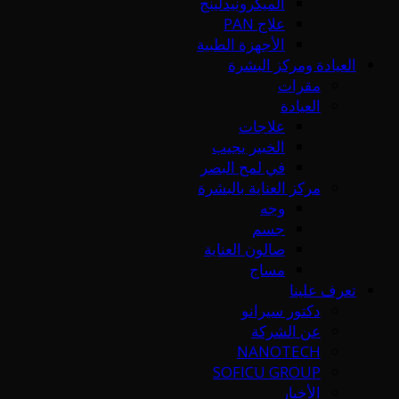
الميكرونيدلينج
علاج PAN
الأجهزة الطبية
العيادة ومركز البشرة
مقرات
العيادة
علاجات
الخبير يجيب
في لمح البصر
مركز العناية بالبشرة
وجه
جسم
صالون العناية
مساج
تعرف علينا
دكتور سيرانو
عن الشركة
NANOTECH
SOFICU GROUP
الأخبار