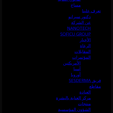
مساج
تعرف علينا
دكتور سيرانو
عن الشركة
NANOTECH
SOFICU GROUP
الأخبار
الرعاة
المقابلات
المؤتمرات
الأمريكتين
آسيا
أوروبا
فريق SESDERMA
مقاطع
العيادة
مركز العناية بالبشرة
منتجات
الشؤون المؤسسية