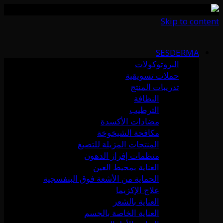
Skip to content
SESDERMA
البروتوكولات
حملات تسويقية
تدريبات المنتج
النظافة
الترطيب
مضادات الأكسدة
مكافحة الشيخوخة
المنتجات المزيلة للتصبغ
منظمات إفراز الدهون
العناية بمحيط العين
الحماية من الأشعة فوق البنفسجية
علاج الإكزيما
العناية بالشعر
العناية الخاصة بالجسم