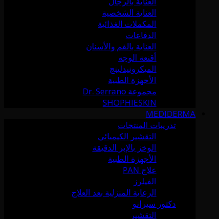
العناية بالرجال
العناية الشخصية
المكملات الغذائية
الدفاعات
العناية بالفم والأسنان
أقنعة الوجه
الميكرونيدلينج
الأجهزة الطبية
مجموعة Dr. Serrano
SHOPHIESKIN
MEDIDERMA
تدريبات المنتجات
التقشير الكيميائي
الوخز بالإبر الدقيقة
الأجهزة الطبية
علاج PAN
الفيلرز
الرعاية المنزلية بعد العلاج
دكتور سيرانو
التقشير