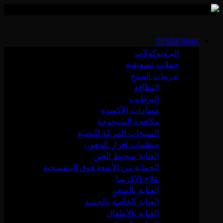
Skip
to
SESDERMA
content
البروتوكولات
حملات تسويقية
تدريبات المنتج
النظافة
الترطيب
مضادات الأكسدة
مكافحة الشيخوخة
المنتجات المزيلة للتصبغ
منظمات إفراز الدهون
العناية بمحيط العين
الحماية من الأشعة فوق البنفسجية
علاج الإكزيما
العناية بالشعر
العناية الخاصة بالجسم
العناية بالأطفال