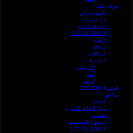
تعرف علينا
دكتور سيرانو
عن الشركة
NANOTECH
SOFICU GROUP
الأخبار
الرعاة
المقابلات
المؤتمرات
الأمريكتين
آسيا
أوروبا
فريق SESDERMA
مقاطع
العيادة
مركز العناية بالبشرة
منتجات
الشؤون المؤسسية
SOFICU GROUP