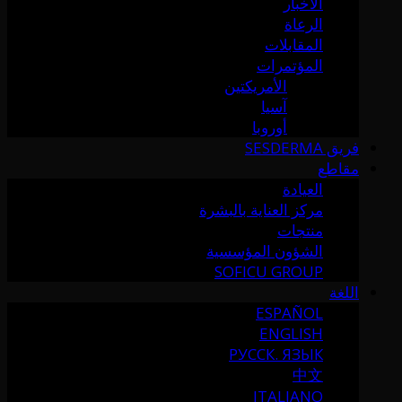
الأخبار
الرعاة
المقابلات
المؤتمرات
الأمريكتين
آسيا
أوروبا
فريق SESDERMA
مقاطع
العيادة
مركز العناية بالبشرة
منتجات
الشؤون المؤسسية
SOFICU GROUP
اللغة
ESPAÑOL
ENGLISH
РУССК. ЯЗЫК
中文
ITALIANO