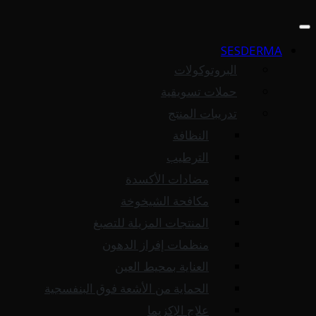
SESDERMA
البروتوكولات
حملات تسويقية
تدريبات المنتج
النظافة
الترطيب
مضادات الأكسدة
مكافحة الشيخوخة
المنتجات المزيلة للتصبغ
منظمات إفراز الدهون
العناية بمحيط العين
الحماية من الأشعة فوق البنفسجية
علاج الإكزيما