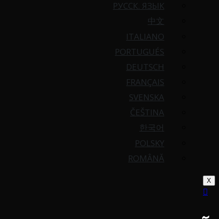
РУССК. ЯЗЫК
中文
ITALIANO
PORTUGUÉS
DEUTSCH
FRANÇAIS
SVENSKA
ČEŠTINA
한국어
POLSKY
ROMÂNĂ
X