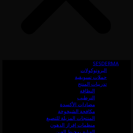
SESDERMA
البروتوكولات
حملات تسويقية
تدريبات المنتج
النظافة
الترطيب
مضادات الأكسدة
مكافحة الشيخوخة
المنتجات المزيلة للتصبغ
منظمات إفراز الدهون
العناية بمحيط العين