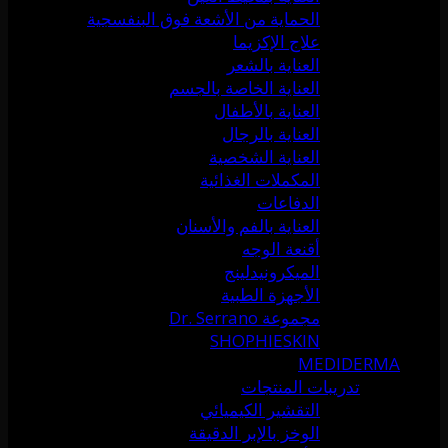
الحماية من الأشعة فوق البنفسجية
علاج الإكزيما
العناية بالشعر
العناية الخاصة بالجسم
العناية بالأطفال
العناية بالرجال
العناية الشخصية
المكملات الغذائية
الدفاعات
العناية بالفم والأسنان
أقنعة الوجه
الميكرونيدلينج
الأجهزة الطبية
مجموعة Dr. Serrano
SHOPHIESKIN
MEDIDERMA
تدريبات المنتجات
التقشير الكيميائي
الوخز بالإبر الدقيقة