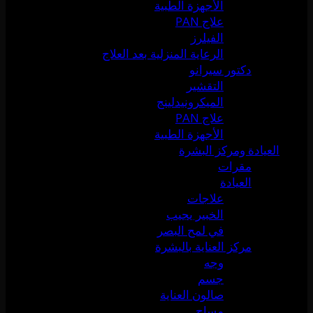
الأجهزة الطبية
علاج PAN
الفيلرز
الرعاية المنزلية بعد العلاج
دكتور سيرانو
التقشير
الميكرونيدلينج
علاج PAN
الأجهزة الطبية
العيادة ومركز البشرة
مقرات
العيادة
علاجات
الخبير يجيب
في لمح البصر
مركز العناية بالبشرة
وجه
جسم
صالون العناية
مساج