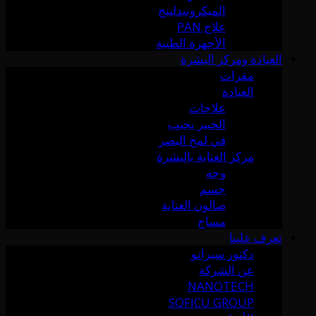
الميكرونيدلينج
علاج PAN
الأجهزة الطبية
العيادة ومركز البشرة
مقرات
العيادة
علاجات
الخبير يجيب
في لمح البصر
مركز العناية بالبشرة
وجه
جسم
صالون العناية
مساج
تعرف علينا
دكتور سيرانو
عن الشركة
NANOTECH
SOFICU GROUP