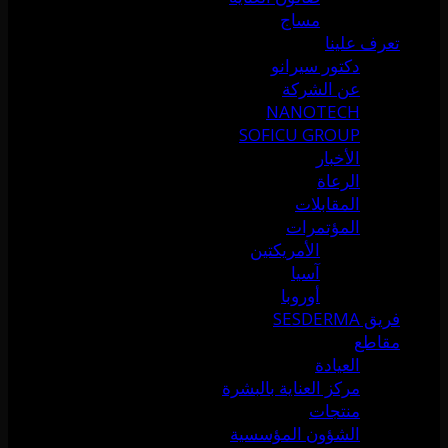
مساج
تعرف علينا
دكتور سيرانو
عن الشركة
NANOTECH
SOFICU GROUP
الأخبار
الرعاة
المقابلات
المؤتمرات
الأمريكتين
آسيا
أوروبا
فريق SESDERMA
مقاطع
العيادة
مركز العناية بالبشرة
منتجات
الشؤون المؤسسية