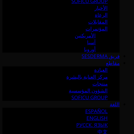
SOFICU GROUP
الأخبار
الرعاة
المقابلات
المؤتمرات
الأمريكتين
آسيا
أوروبا
فريق SESDERMA
مقاطع
العيادة
مركز العناية بالبشرة
منتجات
الشؤون المؤسسية
SOFICU GROUP
اللغة
ESPAÑOL
ENGLISH
РУССК. ЯЗЫК
中文