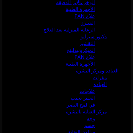
الوخز بالإبر الدقيقة
الأجهزة الطبية
علاج PAN
الفيلرز
الرعاية المنزلية بعد العلاج
دكتور سيرانو
التقشير
الميكرونيدلينج
علاج PAN
الأجهزة الطبية
العيادة ومركز البشرة
مقرات
العيادة
علاجات
الخبير يجيب
في لمح البصر
مركز العناية بالبشرة
وجه
جسم
صالون العناية