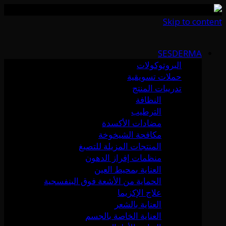
Skip to content
SESDERMA
البروتوكولات
حملات تسويقية
تدريبات المنتج
النظافة
الترطيب
مضادات الأكسدة
مكافحة الشيخوخة
المنتجات المزيلة للتصبغ
منظمات إفراز الدهون
العناية بمحيط العين
الحماية من الأشعة فوق البنفسجية
علاج الإكزيما
العناية بالشعر
العناية الخاصة بالجسم