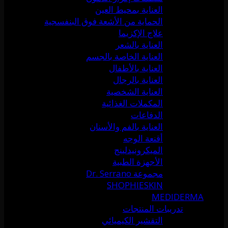
العناية بمحيط العين
الحماية من الأشعة فوق البنفسجية
علاج الإكزيما
العناية بالشعر
العناية الخاصة بالجسم
العناية بالأطفال
العناية بالرجال
العناية الشخصية
المكملات الغذائية
الدفاعات
العناية بالفم والأسنان
أقنعة الوجه
الميكرونيدلينج
الأجهزة الطبية
مجموعة Dr. Serrano
SHOPHIESKIN
MEDIDERMA
تدريبات المنتجات
التقشير الكيميائي