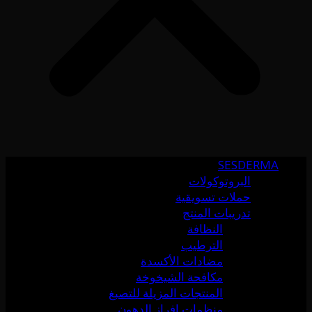
SESDERMA
البروتوكولات
حملات تسويقية
تدريبات المنتج
النظافة
الترطيب
مضادات الأكسدة
مكافحة الشيخوخة
المنتجات المزيلة للتصبغ
منظمات إفراز الدهون