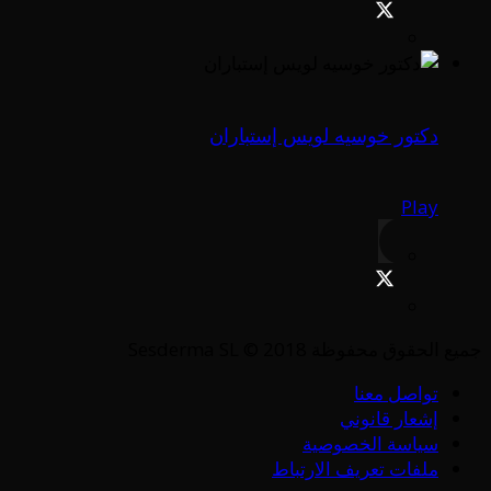
دكتور خوسيه لويس إستباران
Play
جميع الحقوق محفوظة Sesderma SL © 2018
تواصل معنا
إشعار قانوني
سياسة الخصوصية
ملفات تعريف الارتباط