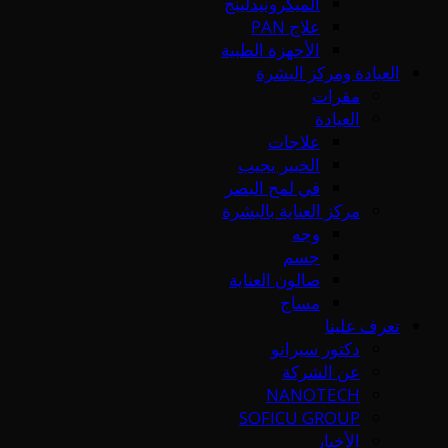
الميكرونيدلينج
علاج PAN
الأجهزة الطبية
العيادة ومركز البشرة
مقرات
العيادة
علاجات
الخبير يجيب
في لمح البصر
مركز العناية بالبشرة
وجه
جسم
صالون العناية
مساج
تعرف علينا
دكتور سيرانو
عن الشركة
NANOTECH
SOFICU GROUP
الأخبار