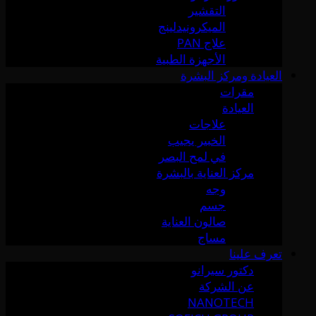
التقشير
الميكرونيدلينج
علاج PAN
الأجهزة الطبية
العيادة ومركز البشرة
مقرات
العيادة
علاجات
الخبير يجيب
في لمح البصر
مركز العناية بالبشرة
وجه
جسم
صالون العناية
مساج
تعرف علينا
دكتور سيرانو
عن الشركة
NANOTECH