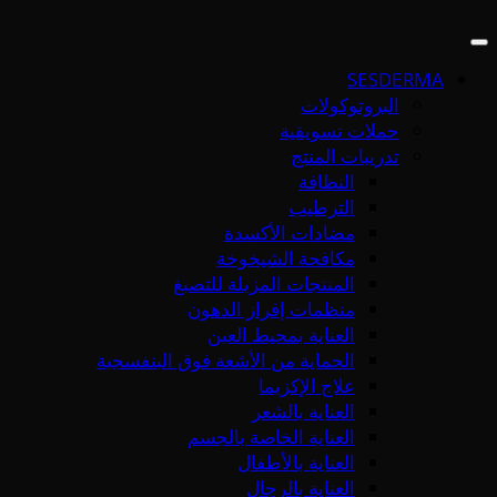
SESDERMA
البروتوكولات
حملات تسويقية
تدريبات المنتج
النظافة
الترطيب
مضادات الأكسدة
مكافحة الشيخوخة
المنتجات المزيلة للتصبغ
منظمات إفراز الدهون
العناية بمحيط العين
الحماية من الأشعة فوق البنفسجية
علاج الإكزيما
العناية بالشعر
العناية الخاصة بالجسم
العناية بالأطفال
العناية بالرجال