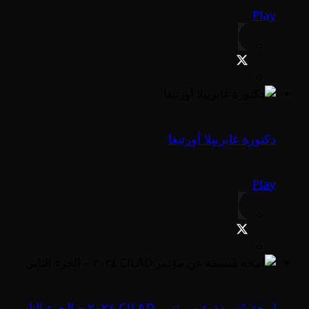
Play
دكتورة غابرييلا أورتيغا
Play
لمحة مُسبقة عن مؤتمر CILAD ٢٠٢٤ – الجزء الثاني