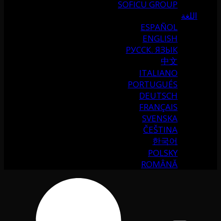
SOFICU GROUP
اللغة
ESPAÑOL
ENGLISH
РУССК. ЯЗЫК
中文
ITALIANO
PORTUGUÉS
DEUTSCH
FRANÇAIS
SVENSKA
ČEŠTINA
한국어
POLSKY
ROMÂNĂ