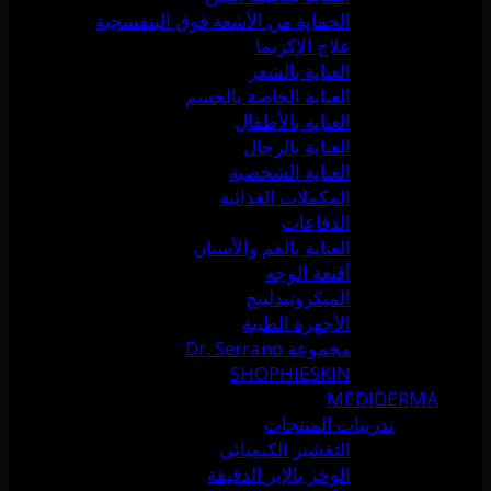
الحماية من الأشعة فوق البنفسجية
علاج الإكزيما
العناية بالشعر
العناية الخاصة بالجسم
العناية بالأطفال
العناية بالرجال
العناية الشخصية
المكملات الغذائية
الدفاعات
العناية بالفم والأسنان
أقنعة الوجه
الميكرونيدلينج
الأجهزة الطبية
مجموعة Dr. Serrano
SHOPHIESKIN
MEDIDERMA
تدريبات المنتجات
التقشير الكيميائي
الوخز بالإبر الدقيقة