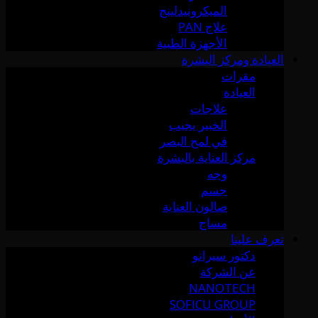
الميكرونيدلينج
علاج PAN
الأجهزة الطبية
العيادة ومركز البشرة
مقرات
العيادة
علاجات
الخبير يجيب
في لمح البصر
مركز العناية بالبشرة
وجه
جسم
صالون العناية
مساج
تعرف علينا
دكتور سيرانو
عن الشركة
NANOTECH
SOFICU GROUP