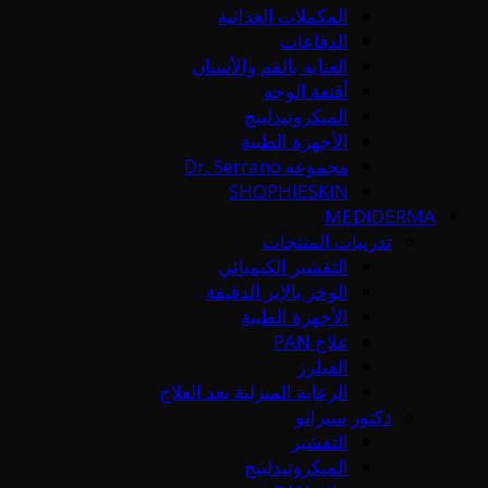
المكملات الغذائية
الدفاعات
العناية بالفم والأسنان
أقنعة الوجه
الميكرونيدلينج
الأجهزة الطبية
مجموعة Dr. Serrano
SHOPHIESKIN
MEDIDERMA
تدريبات المنتجات
التقشير الكيميائي
الوخز بالإبر الدقيقة
الأجهزة الطبية
علاج PAN
الفيلرز
الرعاية المنزلية بعد العلاج
دكتور سيرانو
التقشير
الميكرونيدلينج