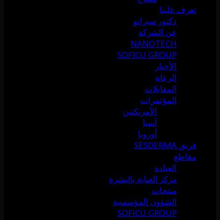
تعرف علينا
دكتور سيرانو
عن الشركة
NANOTECH
SOFICU GROUP
الأخبار
الرعاة
المقابلات
المؤتمرات
الأمريكتين
آسيا
أوروبا
فريق SESDERMA
مقاطع
العيادة
مركز العناية بالبشرة
منتجات
الشؤون المؤسسية
SOFICU GROUP