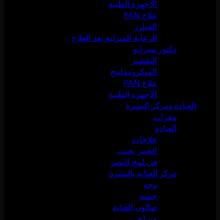
الأجهزة الطبية
علاج PAN
الفيلرز
الرعاية المنزلية بعد العلاج
دكتور سيرانو
التقشير
الميكرونيدلينج
علاج PAN
الأجهزة الطبية
العيادة ومركز البشرة
مقرات
العيادة
علاجات
الخبير يجيب
في لمح البصر
مركز العناية بالبشرة
وجه
جسم
صالون العناية
مساج