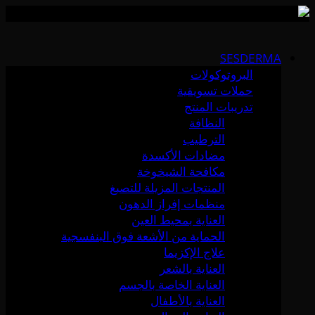
Skip
to
SESDERMA
content
البروتوكولات
حملات تسويقية
تدريبات المنتج
النظافة
الترطيب
مضادات الأكسدة
مكافحة الشيخوخة
المنتجات المزيلة للتصبغ
منظمات إفراز الدهون
العناية بمحيط العين
الحماية من الأشعة فوق البنفسجية
علاج الإكزيما
العناية بالشعر
العناية الخاصة بالجسم
العناية بالأطفال