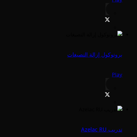
بروتوكول إزالة التصبغات
Play
تدريب Azelac RU