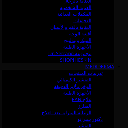
العناية بالرجال
العناية الشخصية
المكملات الغذائية
الدفاعات
العناية بالفم والأسنان
أقنعة الوجه
الميكرونيدلينج
الأجهزة الطبية
مجموعة Dr. Serrano
SHOPHIESKIN
MEDIDERMA
تدريبات المنتجات
التقشير الكيميائي
الوخز بالإبر الدقيقة
الأجهزة الطبية
علاج PAN
الفيلرز
الرعاية المنزلية بعد العلاج
دكتور سيرانو
التقشير