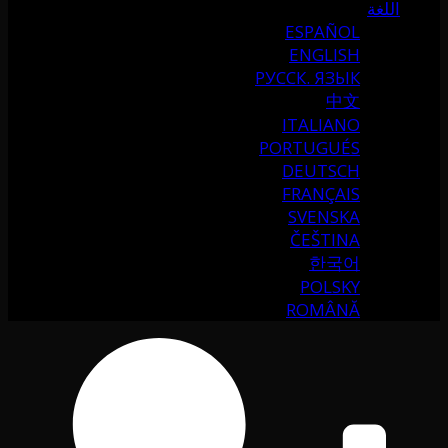
اللغة
ESPAÑOL
ENGLISH
РУССК. ЯЗЫК
中文
ITALIANO
PORTUGUÉS
DEUTSCH
FRANÇAIS
SVENSKA
ČEŠTINA
한국어
POLSKY
ROMÂNĂ