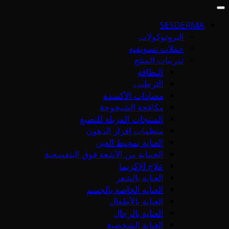
SESDERMA
البروتوكولات
حملات تسويقية
تدريبات المنتج
النظافة
الترطيب
مضادات الأكسدة
مكافحة الشيخوخة
المنتجات المزيلة للتصبغ
منظمات إفراز الدهون
العناية بمحيط العين
الحماية من الأشعة فوق البنفسجية
علاج الإكزيما
العناية بالشعر
العناية الخاصة بالجسم
العناية بالأطفال
العناية بالرجال
العناية الشخصية