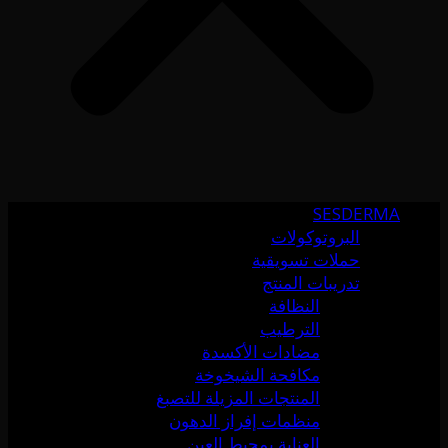
SESDERMA
البروتوكولات
حملات تسويقية
تدريبات المنتج
النظافة
الترطيب
مضادات الأكسدة
مكافحة الشيخوخة
المنتجات المزيلة للتصبغ
منظمات إفراز الدهون
العناية بمحيط العين