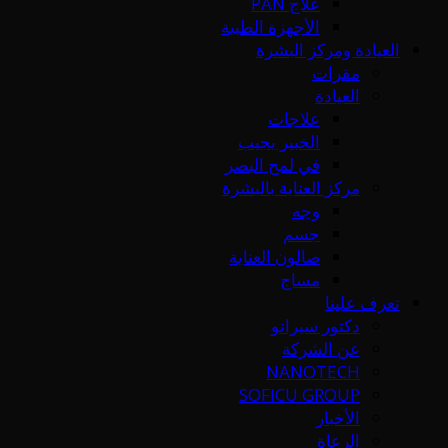
علاج PAN
الأجهزة الطبية
العيادة ومركز البشرة
مقرات
العيادة
علاجات
الخبير يجيب
في لمح البصر
مركز العناية بالبشرة
وجه
جسم
صالون العناية
مساج
تعرف علينا
دكتور سيرانو
عن الشركة
NANOTECH
SOFICU GROUP
الأخبار
الرعاة