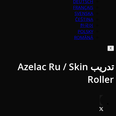
DEUTSCH
FRANÇAIS
SVENSKA
ČEŠTINA
한국어
POLSKY
ROMÂNĂ
X
تدريب Azelac Ru / Skin
Roller