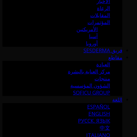
الأخبار
الرعاة
المقابلات
المؤتمرات
الأمريكتين
آسيا
أوروبا
فريق SESDERMA
مقاطع
العيادة
مركز العناية بالبشرة
منتجات
الشؤون المؤسسية
SOFICU GROUP
اللغة
ESPAÑOL
ENGLISH
РУССК. ЯЗЫК
中文
ITALIANO