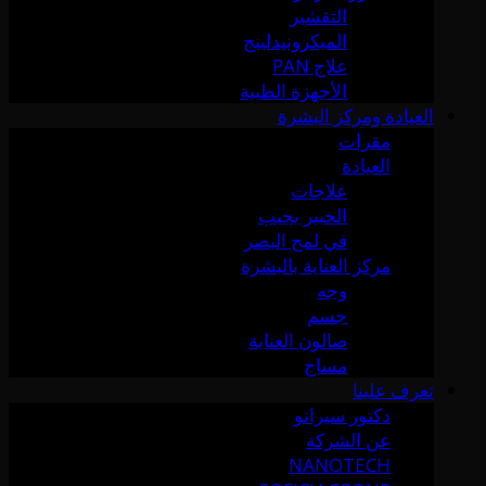
التقشير
الميكرونيدلينج
علاج PAN
الأجهزة الطبية
العيادة ومركز البشرة
مقرات
العيادة
علاجات
الخبير يجيب
في لمح البصر
مركز العناية بالبشرة
وجه
جسم
صالون العناية
مساج
تعرف علينا
دكتور سيرانو
عن الشركة
NANOTECH