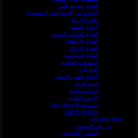
العناية بمحيط العين
الحماية من الأشعة فوق البنفسجية
علاج الإكزيما
العناية بالشعر
العناية الخاصة بالجسم
العناية بالأطفال
العناية بالرجال
العناية الشخصية
المكملات الغذائية
الدفاعات
العناية بالفم والأسنان
أقنعة الوجه
الميكرونيدلينج
الأجهزة الطبية
مجموعة Dr. Serrano
SHOPHIESKIN
MEDIDERMA
تدريبات المنتجات
التقشير الكيميائي