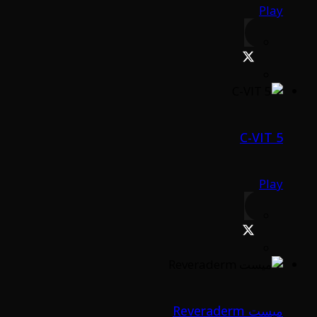
Play
C-VIT 5
Play
ميست Reveraderm