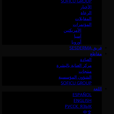
SOFICU GROUP
الأخبار
الرعاة
المقابلات
المؤتمرات
الأمريكتين
آسيا
أوروبا
فريق SESDERMA
مقاطع
العيادة
مركز العناية بالبشرة
منتجات
الشؤون المؤسسية
SOFICU GROUP
اللغة
ESPAÑOL
ENGLISH
РУССК. ЯЗЫК
中文