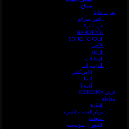
مساج
تعرف علينا
دكتور سيرانو
عن الشركة
NANOTECH
SOFICU GROUP
الأخبار
الرعاة
المقابلات
المؤتمرات
الأمريكتين
آسيا
أوروبا
فريق SESDERMA
مقاطع
العيادة
مركز العناية بالبشرة
منتجات
الشؤون المؤسسية