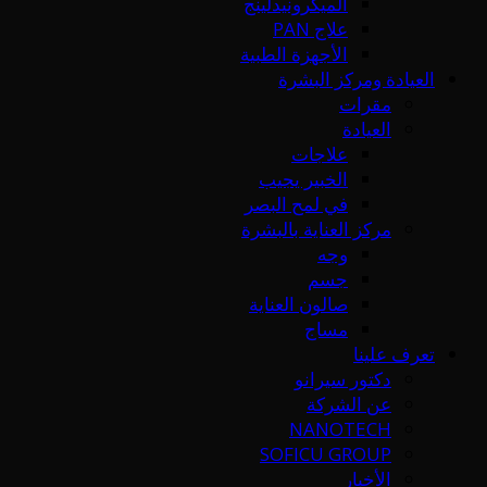
الميكرونيدلينج
علاج PAN
الأجهزة الطبية
العيادة ومركز البشرة
مقرات
العيادة
علاجات
الخبير يجيب
في لمح البصر
مركز العناية بالبشرة
وجه
جسم
صالون العناية
مساج
تعرف علينا
دكتور سيرانو
عن الشركة
NANOTECH
SOFICU GROUP
الأخبار