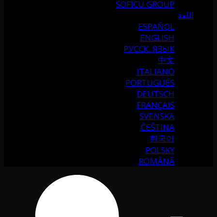
SOFICU GROUP
اللغة
ESPAÑOL
ENGLISH
РУССК. ЯЗЫК
中文
ITALIANO
PORTUGUÉS
DEUTSCH
FRANÇAIS
SVENSKA
ČEŠTINA
한국어
POLSKY
ROMÂNĂ