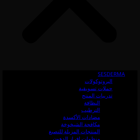
SESDERMA
البروتوكولات
حملات تسويقية
تدريبات المنتج
النظافة
الترطيب
مضادات الأكسدة
مكافحة الشيخوخة
المنتجات المزيلة للتصبغ
منظمات إفراز الدهون