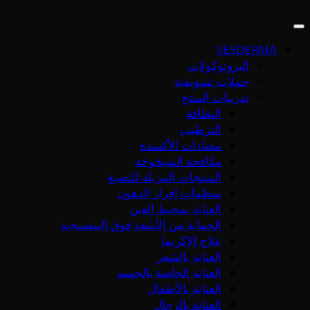
SESDERMA
البروتوكولات
حملات تسويقية
تدريبات المنتج
النظافة
الترطيب
مضادات الأكسدة
مكافحة الشيخوخة
المنتجات المزيلة للتصبغ
منظمات إفراز الدهون
العناية بمحيط العين
الحماية من الأشعة فوق البنفسجية
علاج الإكزيما
العناية بالشعر
العناية الخاصة بالجسم
العناية بالأطفال
العناية بالرجال