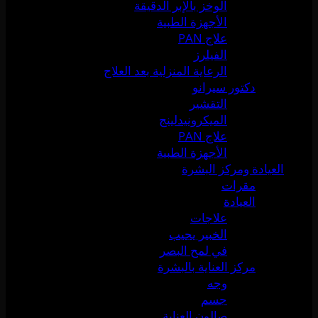
الوخز بالإبر الدقيقة
الأجهزة الطبية
علاج PAN
الفيلرز
الرعاية المنزلية بعد العلاج
دكتور سيرانو
التقشير
الميكرونيدلينج
علاج PAN
الأجهزة الطبية
العيادة ومركز البشرة
مقرات
العيادة
علاجات
الخبير يجيب
في لمح البصر
مركز العناية بالبشرة
وجه
جسم
صالون العناية