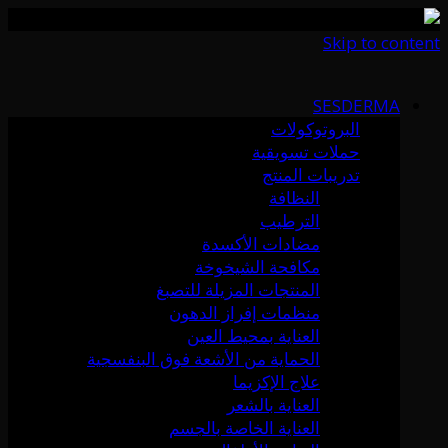
Skip to content
SESDERMA
البروتوكولات
حملات تسويقية
تدريبات المنتج
النظافة
الترطيب
مضادات الأكسدة
مكافحة الشيخوخة
المنتجات المزيلة للتصبغ
منظمات إفراز الدهون
العناية بمحيط العين
الحماية من الأشعة فوق البنفسجية
علاج الإكزيما
العناية بالشعر
العناية الخاصة بالجسم