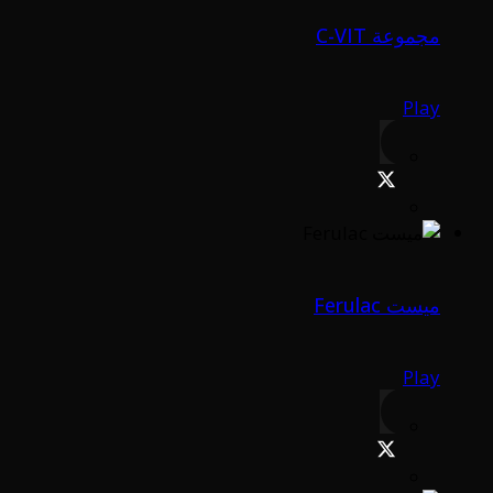
مجموعة C-VIT
Play
ميست Ferulac
Play