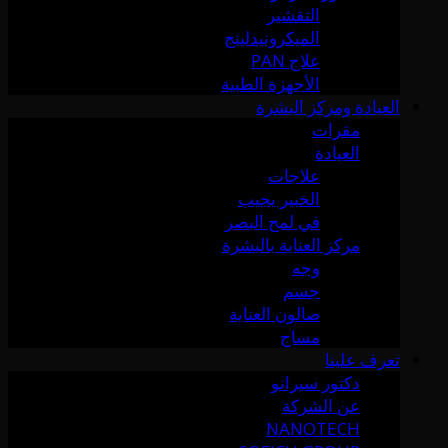
التقشير
الميكرونيدلينج
علاج PAN
الأجهزة الطبية
العيادة ومركز البشرة
مقرات
العيادة
علاجات
الخبير يجيب
في لمح البصر
مركز العناية بالبشرة
وجه
جسم
صالون العناية
مساج
تعرف علينا
دكتور سيرانو
عن الشركة
NANOTECH