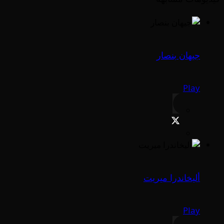
جيهان بنصار
Play
أليخاندرا ميريت
Play