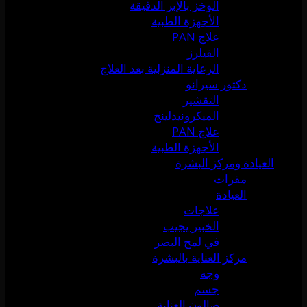
الوخز بالإبر الدقيقة
الأجهزة الطبية
علاج PAN
الفيلرز
الرعاية المنزلية بعد العلاج
دكتور سيرانو
التقشير
الميكرونيدلينج
علاج PAN
الأجهزة الطبية
العيادة ومركز البشرة
مقرات
العيادة
علاجات
الخبير يجيب
في لمح البصر
مركز العناية بالبشرة
وجه
جسم
صالون العناية