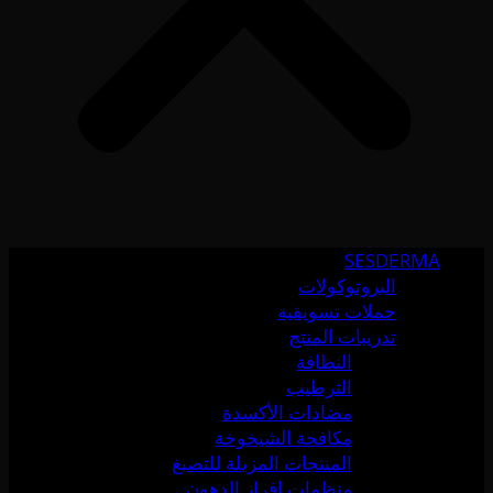
SESDERMA
البروتوكولات
حملات تسويقية
تدريبات المنتج
النظافة
الترطيب
مضادات الأكسدة
مكافحة الشيخوخة
المنتجات المزيلة للتصبغ
منظمات إفراز الدهون