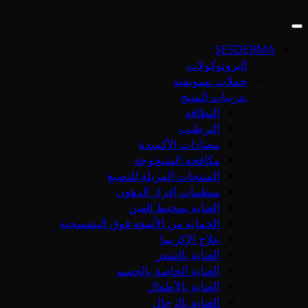
SESDERMA
البروتوكولات
حملات تسويقية
تدريبات المنتج
النظافة
الترطيب
مضادات الأكسدة
مكافحة الشيخوخة
المنتجات المزيلة للتصبغ
منظمات إفراز الدهون
العناية بمحيط العين
الحماية من الأشعة فوق البنفسجية
علاج الإكزيما
العناية بالشعر
العناية الخاصة بالجسم
العناية بالأطفال
العناية بالرجال