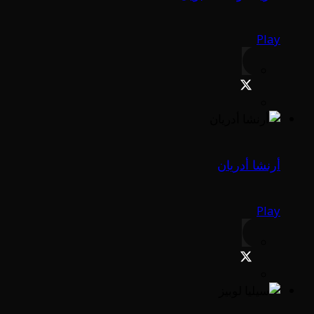
Play
أرنشا أدريان
Play