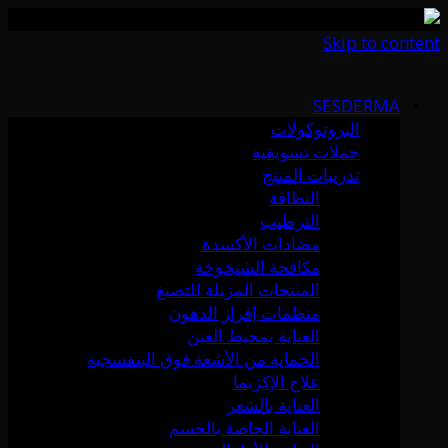
Skip to content
SESDERMA
البروتوكولات
حملات تسويقية
تدريبات المنتج
النظافة
الترطيب
مضادات الأكسدة
مكافحة الشيخوخة
المنتجات المزيلة للتصبغ
منظمات إفراز الدهون
العناية بمحيط العين
الحماية من الأشعة فوق البنفسجية
علاج الإكزيما
العناية بالشعر
العناية الخاصة بالجسم