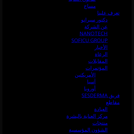
مساج
تعرف علينا
دكتور سيرانو
عن الشركة
NANOTECH
SOFICU GROUP
الأخبار
الرعاة
المقابلات
المؤتمرات
الأمريكتين
آسيا
أوروبا
فريق SESDERMA
مقاطع
العيادة
مركز العناية بالبشرة
منتجات
الشؤون المؤسسية