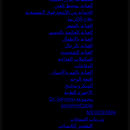
العناية بمحيط العين
الحماية من الأشعة فوق البنفسجية
علاج الإكزيما
العناية بالشعر
العناية الخاصة بالجسم
العناية بالأطفال
العناية بالرجال
العناية الشخصية
المكملات الغذائية
الدفاعات
العناية بالفم والأسنان
أقنعة الوجه
الميكرونيدلينج
الأجهزة الطبية
مجموعة Dr. Serrano
SHOPHIESKIN
MEDIDERMA
تدريبات المنتجات
التقشير الكيميائي