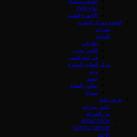
الميكرونيدلينج
علاج PAN
الأجهزة الطبية
العيادة ومركز البشرة
مقرات
العيادة
علاجات
الخبير يجيب
في لمح البصر
مركز العناية بالبشرة
وجه
جسم
صالون العناية
مساج
تعرف علينا
دكتور سيرانو
عن الشركة
NANOTECH
SOFICU GROUP
الأخبار