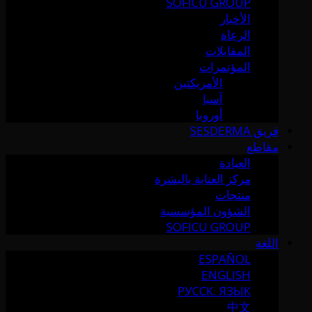
SOFICU GROUP
الأخبار
الرعاة
المقابلات
المؤتمرات
الأمريكتين
آسيا
أوروبا
فريق SESDERMA
مقاطع
العيادة
مركز العناية بالبشرة
منتجات
الشؤون المؤسسية
SOFICU GROUP
اللغة
ESPAÑOL
ENGLISH
РУССК. ЯЗЫК
中文