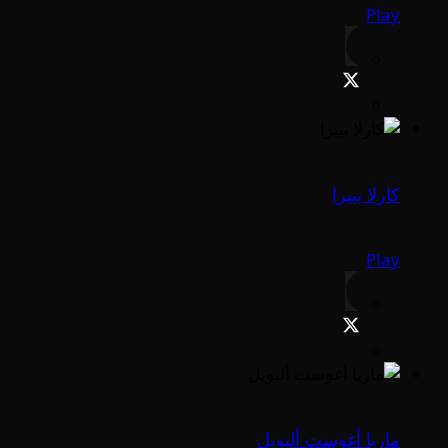
Play
كارلا بييرا
Play
ماريا أغوست ألبويل