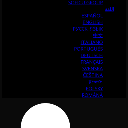
SOFICU GROUP
اللغة
ESPAÑOL
ENGLISH
РУССК. ЯЗЫК
中文
ITALIANO
PORTUGUÉS
DEUTSCH
FRANÇAIS
SVENSKA
ČEŠTINA
한국어
POLSKY
ROMÂNĂ