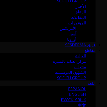
SOFICU GROUP
الأخبار
الرعاة
المقابلات
المؤتمرات
الأمريكتين
آسيا
أوروبا
فريق SESDERMA
مقاطع
العيادة
مركز العناية بالبشرة
منتجات
الشؤون المؤسسية
SOFICU GROUP
اللغة
ESPAÑOL
ENGLISH
РУССК. ЯЗЫК
中文