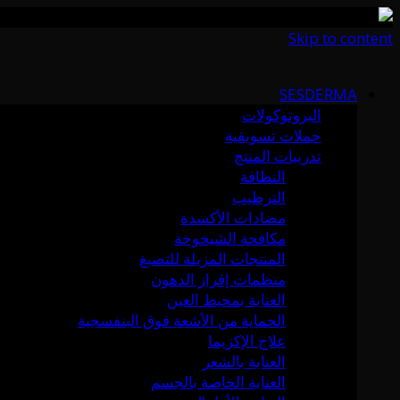
Skip to content
SESDERMA
البروتوكولات
حملات تسويقية
تدريبات المنتج
النظافة
الترطيب
مضادات الأكسدة
مكافحة الشيخوخة
المنتجات المزيلة للتصبغ
منظمات إفراز الدهون
العناية بمحيط العين
الحماية من الأشعة فوق البنفسجية
علاج الإكزيما
العناية بالشعر
العناية الخاصة بالجسم