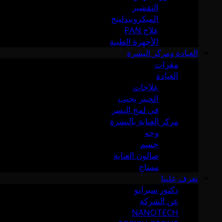
التقشير
الميكرونيدلينج
علاج PAN
الأجهزة الطبية
العيادة ومركز البشرة
مقرات
العيادة
علاجات
الخبير يجيب
في لمح البصر
مركز العناية بالبشرة
وجه
جسم
صالون العناية
مساج
تعرف علينا
دكتور سيرانو
عن الشركة
NANOTECH