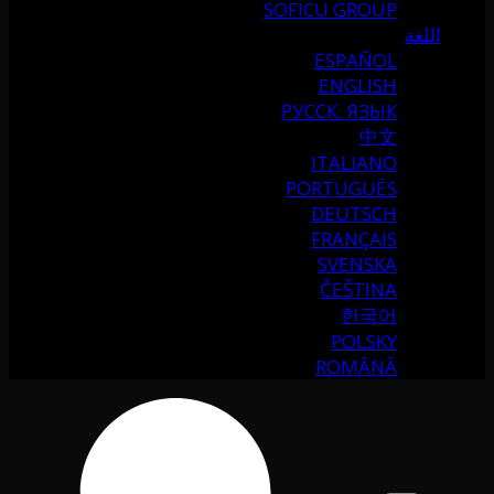
SOFICU GROUP
اللغة
ESPAÑOL
ENGLISH
РУССК. ЯЗЫК
中文
ITALIANO
PORTUGUÉS
DEUTSCH
FRANÇAIS
SVENSKA
ČEŠTINA
한국어
POLSKY
ROMÂNĂ