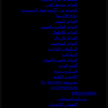
العناية بمحيط العين
الحماية من الأشعة فوق البنفسجية
علاج الإكزيما
العناية بالشعر
العناية الخاصة بالجسم
العناية بالأطفال
العناية بالرجال
العناية الشخصية
المكملات الغذائية
الدفاعات
العناية بالفم والأسنان
أقنعة الوجه
الميكرونيدلينج
الأجهزة الطبية
مجموعة Dr. Serrano
SHOPHIESKIN
MEDIDERMA
تدريبات المنتجات
التقشير الكيميائي