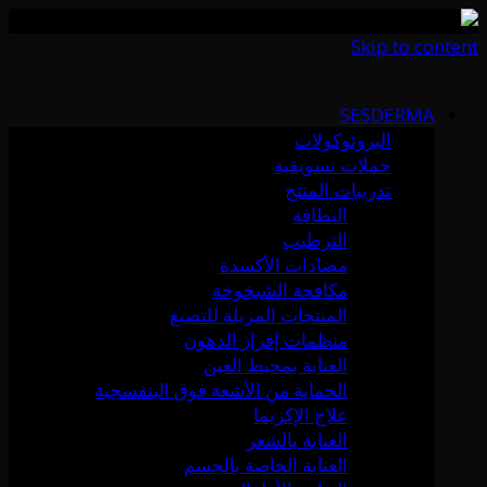
Skip to content
SESDERMA
البروتوكولات
حملات تسويقية
تدريبات المنتج
النظافة
الترطيب
مضادات الأكسدة
مكافحة الشيخوخة
المنتجات المزيلة للتصبغ
منظمات إفراز الدهون
العناية بمحيط العين
الحماية من الأشعة فوق البنفسجية
علاج الإكزيما
العناية بالشعر
العناية الخاصة بالجسم