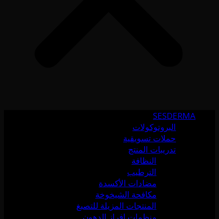
SESDERMA
البروتوكولات
حملات تسويقية
تدريبات المنتج
النظافة
الترطيب
مضادات الأكسدة
مكافحة الشيخوخة
المنتجات المزيلة للتصبغ
منظمات إفراز الدهون