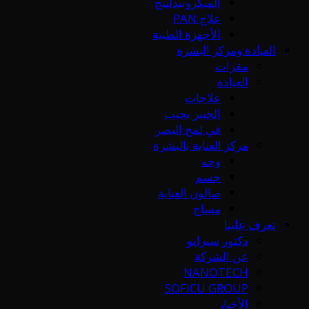
الميكرونيدلينج
علاج PAN
الأجهزة الطبية
العيادة ومركز البشرة
مقرات
العيادة
علاجات
الخبير يجيب
في لمح البصر
مركز العناية بالبشرة
وجه
جسم
صالون العناية
مساج
تعرف علينا
دكتور سيرانو
عن الشركة
NANOTECH
SOFICU GROUP
الأخبار