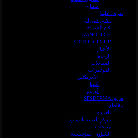
مساج
تعرف علينا
دكتور سيرانو
عن الشركة
NANOTECH
SOFICU GROUP
الأخبار
الرعاة
المقابلات
المؤتمرات
الأمريكتين
آسيا
أوروبا
فريق SESDERMA
مقاطع
العيادة
مركز العناية بالبشرة
منتجات
الشؤون المؤسسية