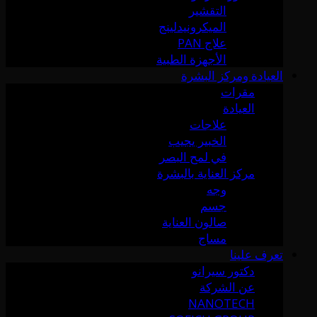
التقشير
الميكرونيدلينج
علاج PAN
الأجهزة الطبية
العيادة ومركز البشرة
مقرات
العيادة
علاجات
الخبير يجيب
في لمح البصر
مركز العناية بالبشرة
وجه
جسم
صالون العناية
مساج
تعرف علينا
دكتور سيرانو
عن الشركة
NANOTECH