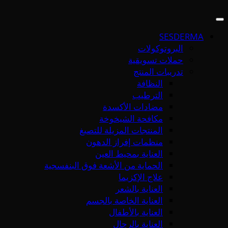
SESDERMA
البروتوكولات
حملات تسويقية
تدريبات المنتج
النظافة
الترطيب
مضادات الأكسدة
مكافحة الشيخوخة
المنتجات المزيلة للتصبغ
منظمات إفراز الدهون
العناية بمحيط العين
الحماية من الأشعة فوق البنفسجية
علاج الإكزيما
العناية بالشعر
العناية الخاصة بالجسم
العناية بالأطفال
العناية بالرجال