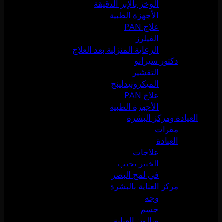
الوخز بالإبر الدقيقة
الأجهزة الطبية
علاج PAN
الفيلرز
الرعاية المنزلية بعد العلاج
دكتور سيرانو
التقشير
الميكرونيدلينج
علاج PAN
الأجهزة الطبية
العيادة ومركز البشرة
مقرات
العيادة
علاجات
الخبير يجيب
في لمح البصر
مركز العناية بالبشرة
وجه
جسم
صالون العناية