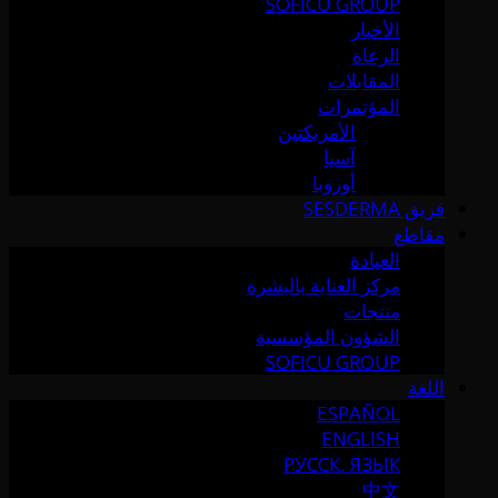
SOFICU GROUP
الأخبار
الرعاة
المقابلات
المؤتمرات
الأمريكتين
آسيا
أوروبا
فريق SESDERMA
مقاطع
العيادة
مركز العناية بالبشرة
منتجات
الشؤون المؤسسية
SOFICU GROUP
اللغة
ESPAÑOL
ENGLISH
РУССК. ЯЗЫК
中文