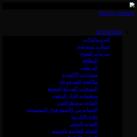
Skip to content
SESDERMA
البروتوكولات
حملات تسويقية
تدريبات المنتج
النظافة
الترطيب
مضادات الأكسدة
مكافحة الشيخوخة
المنتجات المزيلة للتصبغ
منظمات إفراز الدهون
العناية بمحيط العين
الحماية من الأشعة فوق البنفسجية
علاج الإكزيما
العناية بالشعر
العناية الخاصة بالجسم