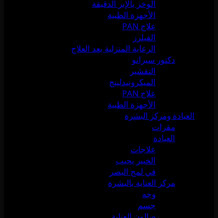
الوخز بالإبر الدقيقة
الأجهزة الطبية
علاج PAN
الفيلرز
الرعاية المنزلية بعد العلاج
دكتور سيرانو
التقشير
الميكرونيدلينج
علاج PAN
الأجهزة الطبية
العيادة ومركز البشرة
مقرات
العيادة
علاجات
الخبير يجيب
في لمح البصر
مركز العناية بالبشرة
وجه
جسم
صالون العناية