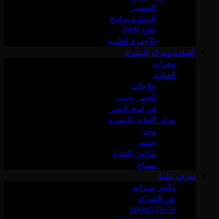
التقشير
الميكرونيدلينج
علاج PAN
الأجهزة الطبية
العيادة ومركز البشرة
مقرات
العيادة
علاجات
الخبير يجيب
في لمح البصر
مركز العناية بالبشرة
وجه
جسم
صالون العناية
مساج
تعرف علينا
دكتور سيرانو
عن الشركة
NANOTECH