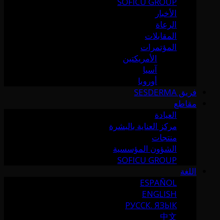
SOFICU GROUP
الأخبار
الرعاة
المقابلات
المؤتمرات
الأمريكتين
آسيا
أوروبا
فريق SESDERMA
مقاطع
العيادة
مركز العناية بالبشرة
منتجات
الشؤون المؤسسية
SOFICU GROUP
اللغة
ESPAÑOL
ENGLISH
РУССК. ЯЗЫК
中文