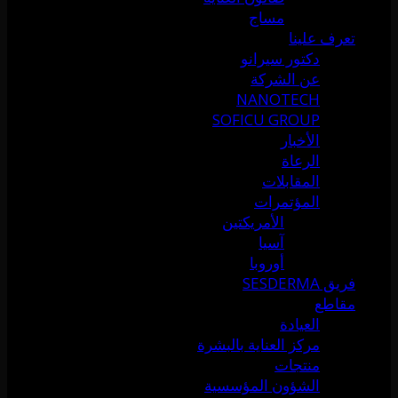
مساج
تعرف علينا
دكتور سيرانو
عن الشركة
NANOTECH
SOFICU GROUP
الأخبار
الرعاة
المقابلات
المؤتمرات
الأمريكتين
آسيا
أوروبا
فريق SESDERMA
مقاطع
العيادة
مركز العناية بالبشرة
منتجات
الشؤون المؤسسية