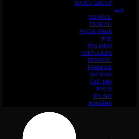
SOFICU GROUP
اللغة
ESPAÑOL
ENGLISH
РУССК. ЯЗЫК
中文
ITALIANO
PORTUGUÉS
DEUTSCH
FRANÇAIS
SVENSKA
ČEŠTINA
한국어
POLSKY
ROMÂNĂ