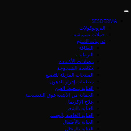
SESDERMA
البروتوكولات
حملات تسويقية
تدريبات المنتج
النظافة
الترطيب
مضادات الأكسدة
مكافحة الشيخوخة
المنتجات المزيلة للتصبغ
منظمات إفراز الدهون
العناية بمحيط العين
الحماية من الأشعة فوق البنفسجية
علاج الإكزيما
العناية بالشعر
العناية الخاصة بالجسم
العناية بالأطفال
العناية بالرجال