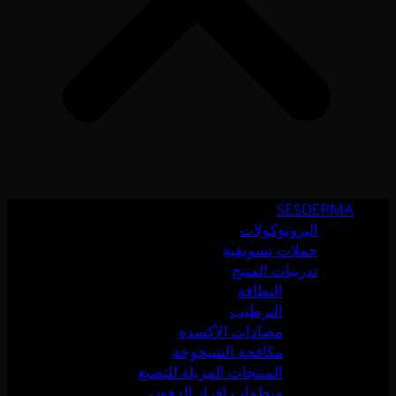
SESDERMA
البروتوكولات
حملات تسويقية
تدريبات المنتج
النظافة
الترطيب
مضادات الأكسدة
مكافحة الشيخوخة
المنتجات المزيلة للتصبغ
منظمات إفراز الدهون