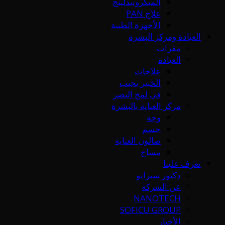
الميكرونيدلينج
علاج PAN
الأجهزة الطبية
العيادة ومركز البشرة
مقرات
العيادة
علاجات
الخبير يجيب
في لمح البصر
مركز العناية بالبشرة
وجه
جسم
صالون العناية
مساج
تعرف علينا
دكتور سيرانو
عن الشركة
NANOTECH
SOFICU GROUP
الأخبار