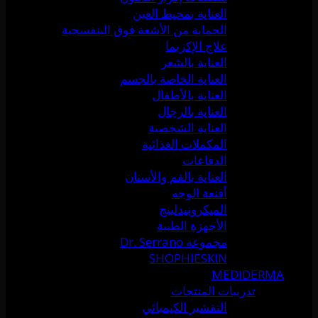
العناية بمحيط العين
الحماية من الأشعة فوق البنفسجية
علاج الإكزيما
العناية بالشعر
العناية الخاصة بالجسم
العناية بالأطفال
العناية بالرجال
العناية الشخصية
المكملات الغذائية
الدفاعات
العناية بالفم والأسنان
أقنعة الوجه
الميكرونيدلينج
الأجهزة الطبية
مجموعة Dr. Serrano
SHOPHIESKIN
MEDIDERMA
تدريبات المنتجات
التقشير الكيميائي