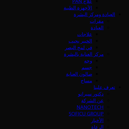
علاج PAN
الأجهزة الطبية
العيادة ومركز البشرة
مقرات
العيادة
علاجات
الخبير يجيب
في لمح البصر
مركز العناية بالبشرة
وجه
جسم
صالون العناية
مساج
تعرف علينا
دكتور سيرانو
عن الشركة
NANOTECH
SOFICU GROUP
الأخبار
الرعاة