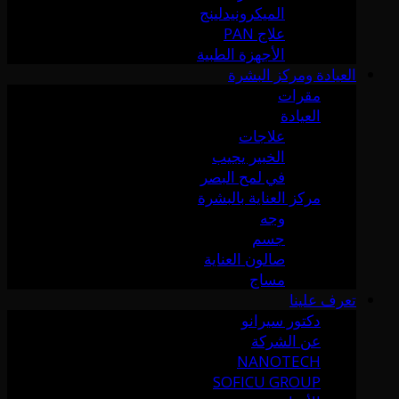
الميكرونيدلينج
علاج PAN
الأجهزة الطبية
العيادة ومركز البشرة
مقرات
العيادة
علاجات
الخبير يجيب
في لمح البصر
مركز العناية بالبشرة
وجه
جسم
صالون العناية
مساج
تعرف علينا
دكتور سيرانو
عن الشركة
NANOTECH
SOFICU GROUP