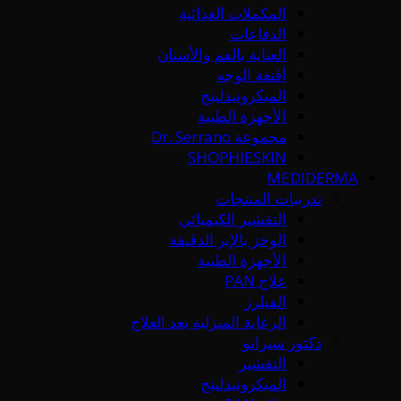
المكملات الغذائية
الدفاعات
العناية بالفم والأسنان
أقنعة الوجه
الميكرونيدلينج
الأجهزة الطبية
مجموعة Dr. Serrano
SHOPHIESKIN
MEDIDERMA
تدريبات المنتجات
التقشير الكيميائي
الوخز بالإبر الدقيقة
الأجهزة الطبية
علاج PAN
الفيلرز
الرعاية المنزلية بعد العلاج
دكتور سيرانو
التقشير
الميكرونيدلينج