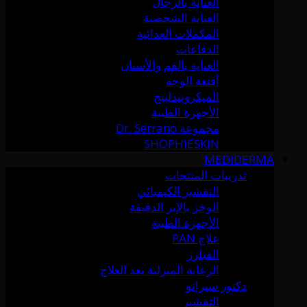
العناية بالرجال
العناية الشخصية
المكملات الغذائية
الدفاعات
العناية بالفم والأسنان
أقنعة الوجه
الميكرونيدلينج
الأجهزة الطبية
مجموعة Dr. Serrano
SHOPHIESKIN
MEDIDERMA
تدريبات المنتجات
التقشير الكيميائي
الوخز بالإبر الدقيقة
الأجهزة الطبية
علاج PAN
الفيلرز
الرعاية المنزلية بعد العلاج
دكتور سيرانو
التقشير