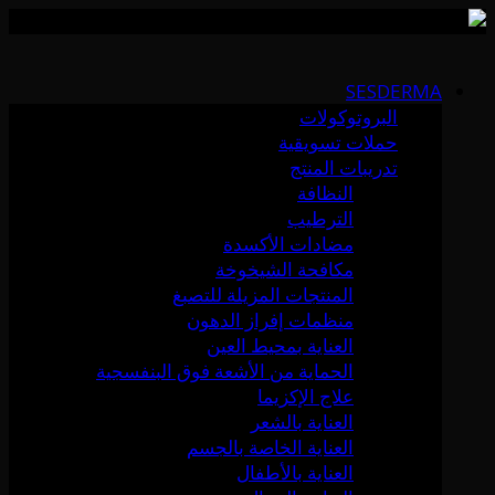
Skip
to
SESDERMA
content
البروتوكولات
حملات تسويقية
تدريبات المنتج
النظافة
الترطيب
مضادات الأكسدة
مكافحة الشيخوخة
المنتجات المزيلة للتصبغ
منظمات إفراز الدهون
العناية بمحيط العين
الحماية من الأشعة فوق البنفسجية
علاج الإكزيما
العناية بالشعر
العناية الخاصة بالجسم
العناية بالأطفال