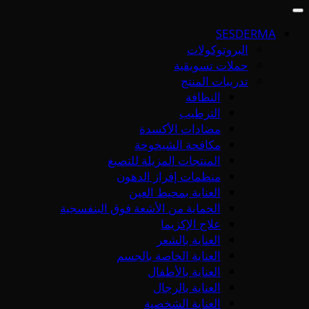
SESDERMA
البروتوكولات
حملات تسويقية
تدريبات المنتج
النظافة
الترطيب
مضادات الأكسدة
مكافحة الشيخوخة
المنتجات المزيلة للتصبغ
منظمات إفراز الدهون
العناية بمحيط العين
الحماية من الأشعة فوق البنفسجية
علاج الإكزيما
العناية بالشعر
العناية الخاصة بالجسم
العناية بالأطفال
العناية بالرجال
العناية الشخصية