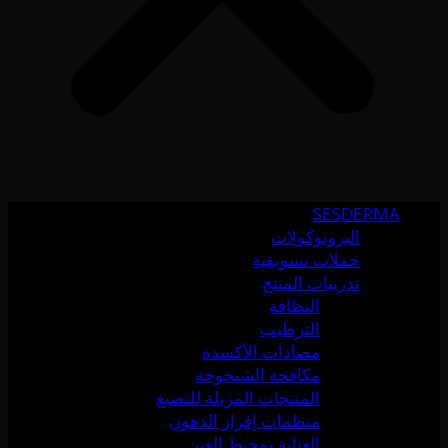
SESDERMA
البروتوكولات
حملات تسويقية
تدريبات المنتج
النظافة
الترطيب
مضادات الأكسدة
مكافحة الشيخوخة
المنتجات المزيلة للتصبغ
منظمات إفراز الدهون
العناية بمحيط العين