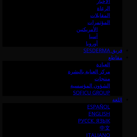
الأخبار
الرعاة
المقابلات
المؤتمرات
الأمريكتين
آسيا
أوروبا
فريق SESDERMA
مقاطع
العيادة
مركز العناية بالبشرة
منتجات
الشؤون المؤسسية
SOFICU GROUP
اللغة
ESPAÑOL
ENGLISH
РУССК. ЯЗЫК
中文
ITALIANO