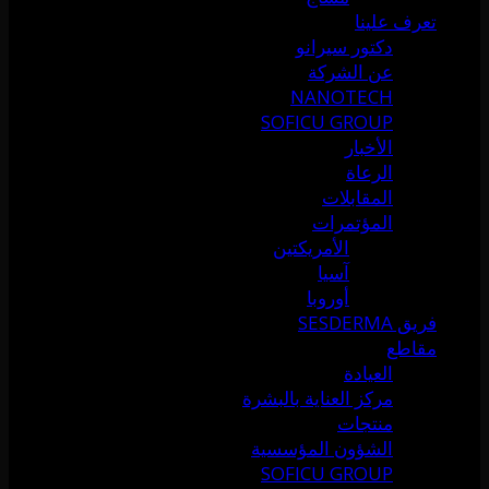
تعرف علينا
دكتور سيرانو
عن الشركة
NANOTECH
SOFICU GROUP
الأخبار
الرعاة
المقابلات
المؤتمرات
الأمريكتين
آسيا
أوروبا
فريق SESDERMA
مقاطع
العيادة
مركز العناية بالبشرة
منتجات
الشؤون المؤسسية
SOFICU GROUP