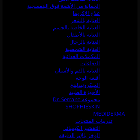
الحماية من الأشعة فوق البنفسجية
علاج الإكزيما
العناية بالشعر
العناية الخاصة بالجسم
العناية بالأطفال
العناية بالرجال
العناية الشخصية
المكملات الغذائية
الدفاعات
العناية بالفم والأسنان
أقنعة الوجه
الميكرونيدلينج
الأجهزة الطبية
مجموعة Dr. Serrano
SHOPHIESKIN
MEDIDERMA
تدريبات المنتجات
التقشير الكيميائي
الوخز بالإبر الدقيقة