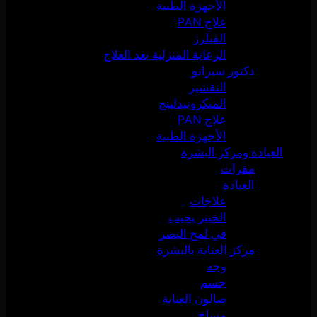
الأجهزة الطبية
علاج PAN
الفيلرز
الرعاية المنزلية بعد العلاج
دكتور سيرانو
التقشير
الميكرونيدلينج
علاج PAN
الأجهزة الطبية
العيادة ومركز البشرة
مقرات
العيادة
علاجات
الخبير يجيب
في لمح البصر
مركز العناية بالبشرة
وجه
جسم
صالون العناية
مساج