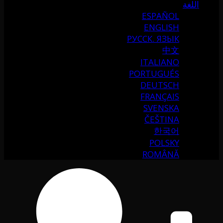
اللغة
ESPAÑOL
ENGLISH
РУССК. ЯЗЫК
中文
ITALIANO
PORTUGUÉS
DEUTSCH
FRANÇAIS
SVENSKA
ČEŠTINA
한국어
POLSKY
ROMÂNĂ