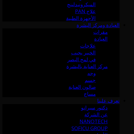
الميكرونيدلينج
علاج PAN
الأجهزة الطبية
العيادة ومركز البشرة
مقرات
العيادة
علاجات
الخبير يجيب
في لمح البصر
مركز العناية بالبشرة
وجه
جسم
صالون العناية
مساج
تعرف علينا
دكتور سيرانو
عن الشركة
NANOTECH
SOFICU GROUP