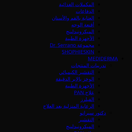
المكملات الغذائية
الدفاعات
العناية بالفم والأسنان
أقنعة الوجه
الميكرونيدلينج
الأجهزة الطبية
مجموعة Dr. Serrano
SHOPHIESKIN
MEDIDERMA
تدريبات المنتجات
التقشير الكيميائي
الوخز بالإبر الدقيقة
الأجهزة الطبية
علاج PAN
الفيلرز
الرعاية المنزلية بعد العلاج
دكتور سيرانو
التقشير
الميكرونيدلينج