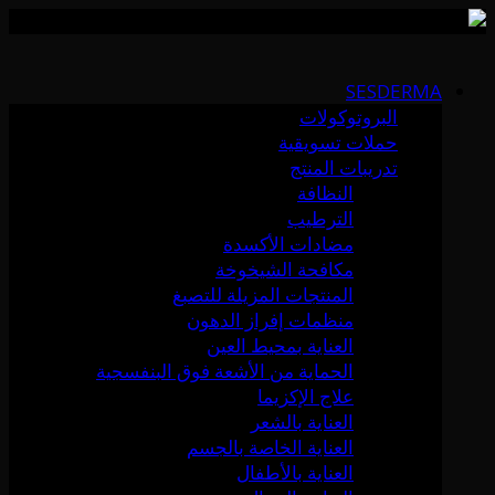
Skip
to
SESDERMA
content
البروتوكولات
حملات تسويقية
تدريبات المنتج
النظافة
الترطيب
مضادات الأكسدة
مكافحة الشيخوخة
المنتجات المزيلة للتصبغ
منظمات إفراز الدهون
العناية بمحيط العين
الحماية من الأشعة فوق البنفسجية
علاج الإكزيما
العناية بالشعر
العناية الخاصة بالجسم
العناية بالأطفال