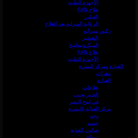
الأجهزة الطبية
علاج PAN
الفيلرز
الرعاية المنزلية بعد العلاج
دكتور سيرانو
التقشير
الميكرونيدلينج
علاج PAN
الأجهزة الطبية
العيادة ومركز البشرة
مقرات
العيادة
علاجات
الخبير يجيب
في لمح البصر
مركز العناية بالبشرة
وجه
جسم
صالون العناية
مساج