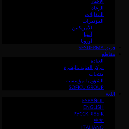
الأخبار
الرعاة
المقابلات
المؤتمرات
الأمريكتين
آسيا
أوروبا
فريق SESDERMA
مقاطع
العيادة
مركز العناية بالبشرة
منتجات
الشؤون المؤسسية
SOFICU GROUP
اللغة
ESPAÑOL
ENGLISH
РУССК. ЯЗЫК
中文
ITALIANO