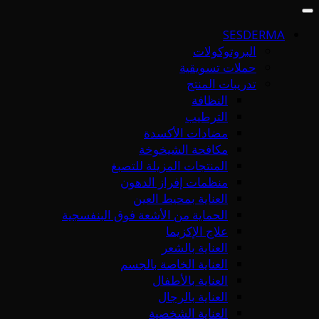
SESDERMA
البروتوكولات
حملات تسويقية
تدريبات المنتج
النظافة
الترطيب
مضادات الأكسدة
مكافحة الشيخوخة
المنتجات المزيلة للتصبغ
منظمات إفراز الدهون
العناية بمحيط العين
الحماية من الأشعة فوق البنفسجية
علاج الإكزيما
العناية بالشعر
العناية الخاصة بالجسم
العناية بالأطفال
العناية بالرجال
العناية الشخصية