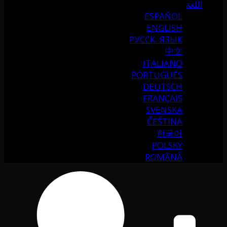
اللغة
ESPAÑOL
ENGLISH
РУССК. ЯЗЫК
中文
ITALIANO
PORTUGUÉS
DEUTSCH
FRANÇAIS
SVENSKA
ČEŠTINA
한국어
POLSKY
ROMÂNĂ