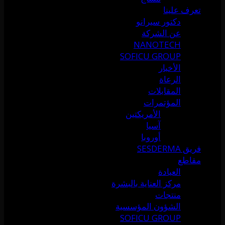
تعرف علينا
دكتور سيرانو
عن الشركة
NANOTECH
SOFICU GROUP
الأخبار
الرعاة
المقابلات
المؤتمرات
الأمريكتين
آسيا
أوروبا
فريق SESDERMA
مقاطع
العيادة
مركز العناية بالبشرة
منتجات
الشؤون المؤسسية
SOFICU GROUP