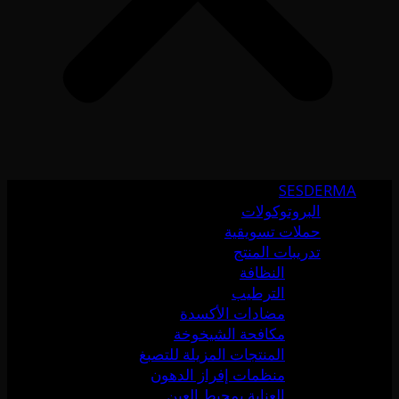
SESDERMA
البروتوكولات
حملات تسويقية
تدريبات المنتج
النظافة
الترطيب
مضادات الأكسدة
مكافحة الشيخوخة
المنتجات المزيلة للتصبغ
منظمات إفراز الدهون
العناية بمحيط العين