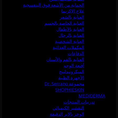
الحماية من الأشعة فوق البنفسجية
علاج الإكزيما
العناية بالشعر
العناية الخاصة بالجسم
العناية بالأطفال
العناية بالرجال
العناية الشخصية
المكملات الغذائية
الدفاعات
العناية بالفم والأسنان
أقنعة الوجه
الميكرونيدلينج
الأجهزة الطبية
مجموعة Dr. Serrano
SHOPHIESKIN
MEDIDERMA
تدريبات المنتجات
التقشير الكيميائي
الوخز بالإبر الدقيقة