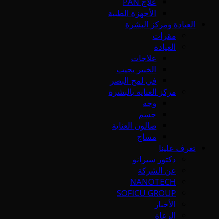
علاج PAN
الأجهزة الطبية
العيادة ومركز البشرة
مقرات
العيادة
علاجات
الخبير يجيب
في لمح البصر
مركز العناية بالبشرة
وجه
جسم
صالون العناية
مساج
تعرف علينا
دكتور سيرانو
عن الشركة
NANOTECH
SOFICU GROUP
الأخبار
الرعاة