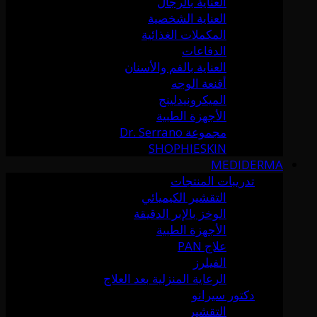
العناية بالرجال
العناية الشخصية
المكملات الغذائية
الدفاعات
العناية بالفم والأسنان
أقنعة الوجه
الميكرونيدلينج
الأجهزة الطبية
مجموعة Dr. Serrano
SHOPHIESKIN
MEDIDERMA
تدريبات المنتجات
التقشير الكيميائي
الوخز بالإبر الدقيقة
الأجهزة الطبية
علاج PAN
الفيلرز
الرعاية المنزلية بعد العلاج
دكتور سيرانو
التقشير