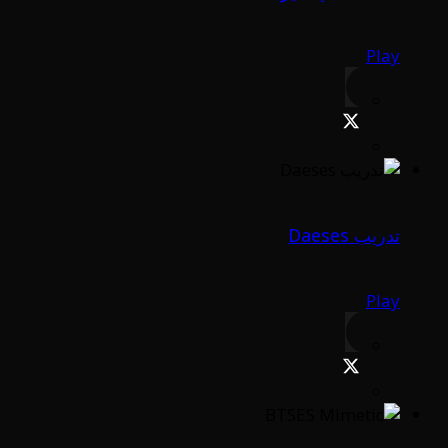
Play
تدريب Daeses
Play