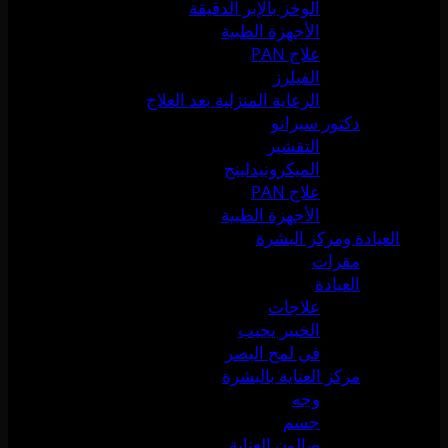
الوخز بالإبر الدقيقة
الأجهزة الطبية
علاج PAN
الفيلرز
الرعاية المنزلية بعد العلاج
دكتور سيرانو
التقشير
الميكرونيدلينج
علاج PAN
الأجهزة الطبية
العيادة ومركز البشرة
مقرات
العيادة
علاجات
الخبير يجيب
في لمح البصر
مركز العناية بالبشرة
وجه
جسم
صالون العناية