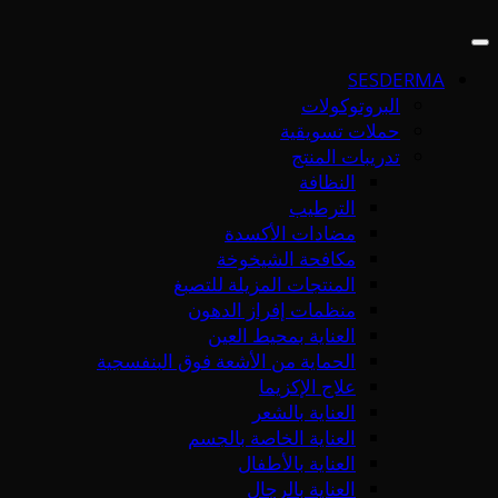
SESDERMA
البروتوكولات
حملات تسويقية
تدريبات المنتج
النظافة
الترطيب
مضادات الأكسدة
مكافحة الشيخوخة
المنتجات المزيلة للتصبغ
منظمات إفراز الدهون
العناية بمحيط العين
الحماية من الأشعة فوق البنفسجية
علاج الإكزيما
العناية بالشعر
العناية الخاصة بالجسم
العناية بالأطفال
العناية بالرجال