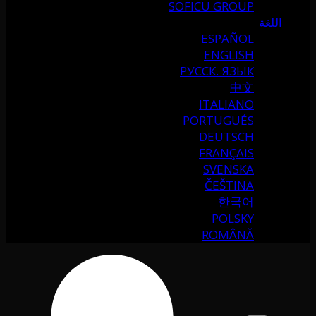
SOFICU GROUP
اللغة
ESPAÑOL
ENGLISH
РУССК. ЯЗЫК
中文
ITALIANO
PORTUGUÉS
DEUTSCH
FRANÇAIS
SVENSKA
ČEŠTINA
한국어
POLSKY
ROMÂNĂ