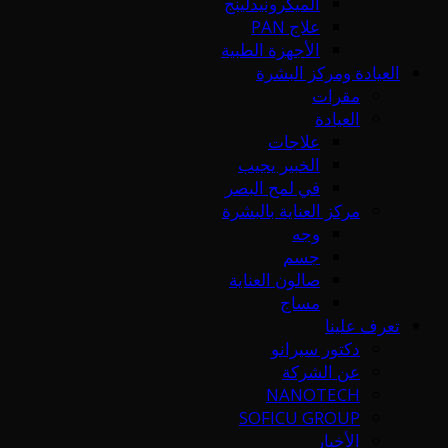
الميكرونيدلينج
علاج PAN
الأجهزة الطبية
العيادة ومركز البشرة
مقرات
العيادة
علاجات
الخبير يجيب
في لمح البصر
مركز العناية بالبشرة
وجه
جسم
صالون العناية
مساج
تعرف علينا
دكتور سيرانو
عن الشركة
NANOTECH
SOFICU GROUP
الأخبار