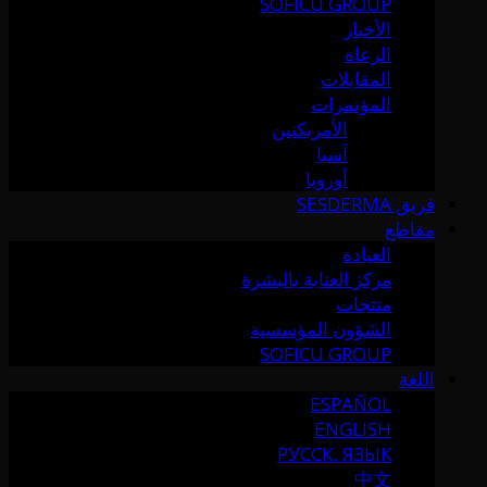
SOFICU GROUP
الأخبار
الرعاة
المقابلات
المؤتمرات
الأمريكتين
آسيا
أوروبا
فريق SESDERMA
مقاطع
العيادة
مركز العناية بالبشرة
منتجات
الشؤون المؤسسية
SOFICU GROUP
اللغة
ESPAÑOL
ENGLISH
РУССК. ЯЗЫК
中文