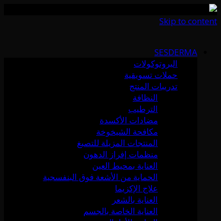
Skip to content
SESDERMA
البروتوكولات
حملات تسويقية
تدريبات المنتج
النظافة
الترطيب
مضادات الأكسدة
مكافحة الشيخوخة
المنتجات المزيلة للتصبغ
منظمات إفراز الدهون
العناية بمحيط العين
الحماية من الأشعة فوق البنفسجية
علاج الإكزيما
العناية بالشعر
العناية الخاصة بالجسم