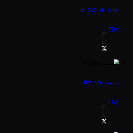
BTSES Mimetic
Play
ميست Retiage
Play