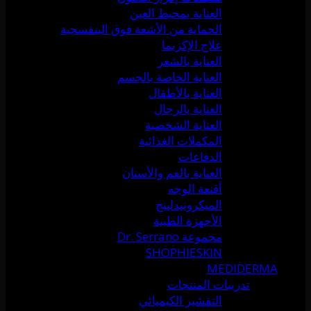
العناية بمحيط العين
الحماية من الأشعة فوق البنفسجية
علاج الإكزيما
العناية بالشعر
العناية الخاصة بالجسم
العناية بالأطفال
العناية بالرجال
العناية الشخصية
المكملات الغذائية
الدفاعات
العناية بالفم والأسنان
أقنعة الوجه
الميكرونيدلينج
الأجهزة الطبية
مجموعة Dr. Serrano
SHOPHIESKIN
MEDIDERMA
تدريبات المنتجات
التقشير الكيميائي