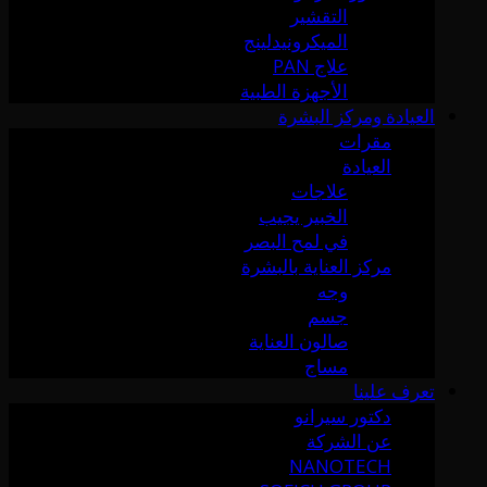
التقشير
الميكرونيدلينج
علاج PAN
الأجهزة الطبية
العيادة ومركز البشرة
مقرات
العيادة
علاجات
الخبير يجيب
في لمح البصر
مركز العناية بالبشرة
وجه
جسم
صالون العناية
مساج
تعرف علينا
دكتور سيرانو
عن الشركة
NANOTECH