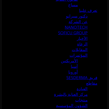
مساج
تعرف علينا
دكتور سيرانو
عن الشركة
NANOTECH
SOFICU GROUP
الأخبار
الرعاة
المقابلات
المؤتمرات
الأمريكتين
آسيا
أوروبا
فريق SESDERMA
مقاطع
العيادة
مركز العناية بالبشرة
منتجات
الشؤون المؤسسية