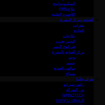
الميكرونيدلينج
علاج PAN
الأجهزة الطبية
العيادة ومركز البشرة
مقرات
العيادة
علاجات
الخبير يجيب
في لمح البصر
مركز العناية بالبشرة
وجه
جسم
صالون العناية
مساج
تعرف علينا
دكتور سيرانو
عن الشركة
NANOTECH
SOFICU GROUP