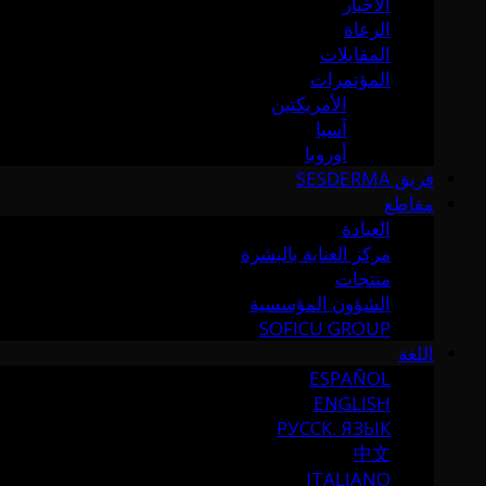
الأخبار
الرعاة
المقابلات
المؤتمرات
الأمريكتين
آسيا
أوروبا
فريق SESDERMA
مقاطع
العيادة
مركز العناية بالبشرة
منتجات
الشؤون المؤسسية
SOFICU GROUP
اللغة
ESPAÑOL
ENGLISH
РУССК. ЯЗЫК
中文
ITALIANO