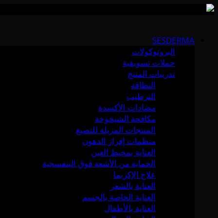
Skip
to
SESDERMA
content
البروتوكولات
حملات تسويقية
تدريبات المنتج
النظافة
الترطيب
مضادات الأكسدة
مكافحة الشيخوخة
المنتجات المزيلة للتصبغ
منظمات إفراز الدهون
العناية بمحيط العين
الحماية من الأشعة فوق البنفسجية
علاج الإكزيما
العناية بالشعر
العناية الخاصة بالجسم
العناية بالأطفال