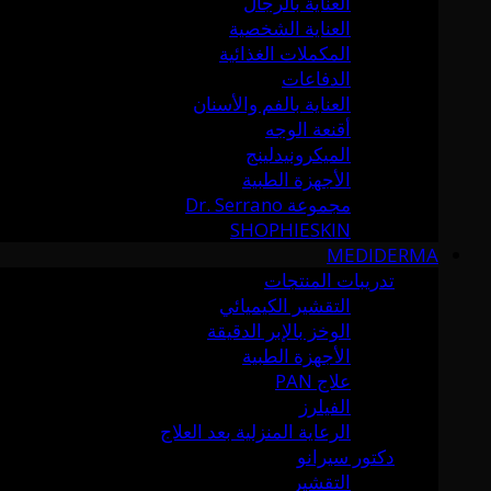
العناية بالرجال
العناية الشخصية
المكملات الغذائية
الدفاعات
العناية بالفم والأسنان
أقنعة الوجه
الميكرونيدلينج
الأجهزة الطبية
مجموعة Dr. Serrano
SHOPHIESKIN
MEDIDERMA
تدريبات المنتجات
التقشير الكيميائي
الوخز بالإبر الدقيقة
الأجهزة الطبية
علاج PAN
الفيلرز
الرعاية المنزلية بعد العلاج
دكتور سيرانو
التقشير