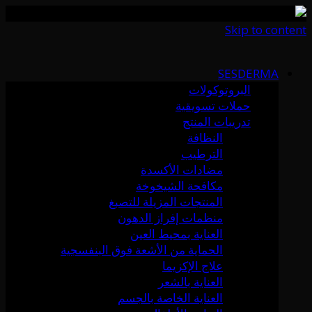
Skip to content
SESDERMA
البروتوكولات
حملات تسويقية
تدريبات المنتج
النظافة
الترطيب
مضادات الأكسدة
مكافحة الشيخوخة
المنتجات المزيلة للتصبغ
منظمات إفراز الدهون
العناية بمحيط العين
الحماية من الأشعة فوق البنفسجية
علاج الإكزيما
العناية بالشعر
العناية الخاصة بالجسم