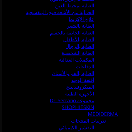
العناية بمحيط العين
الحماية من الأشعة فوق البنفسجية
علاج الإكزيما
العناية بالشعر
العناية الخاصة بالجسم
العناية بالأطفال
العناية بالرجال
العناية الشخصية
المكملات الغذائية
الدفاعات
العناية بالفم والأسنان
أقنعة الوجه
الميكرونيدلينج
الأجهزة الطبية
مجموعة Dr. Serrano
SHOPHIESKIN
MEDIDERMA
تدريبات المنتجات
التقشير الكيميائي