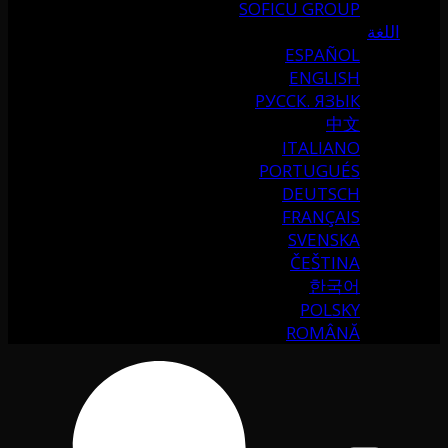
SOFICU GROUP
اللغة
ESPAÑOL
ENGLISH
РУССК. ЯЗЫК
中文
ITALIANO
PORTUGUÉS
DEUTSCH
FRANÇAIS
SVENSKA
ČEŠTINA
한국어
POLSKY
ROMÂNĂ