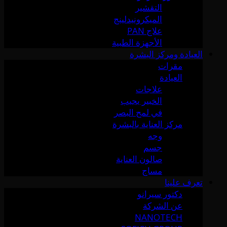
التقشير
الميكرونيدلينج
علاج PAN
الأجهزة الطبية
العيادة ومركز البشرة
مقرات
العيادة
علاجات
الخبير يجيب
في لمح البصر
مركز العناية بالبشرة
وجه
جسم
صالون العناية
مساج
تعرف علينا
دكتور سيرانو
عن الشركة
NANOTECH