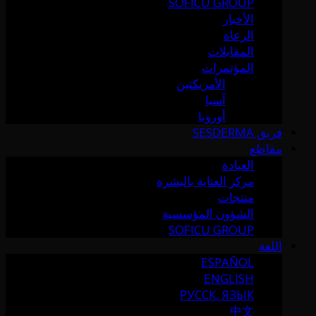
SOFICU GROUP
الأخبار
الرعاة
المقابلات
المؤتمرات
الأمريكتين
آسيا
أوروبا
فريق SESDERMA
مقاطع
العيادة
مركز العناية بالبشرة
منتجات
الشؤون المؤسسية
SOFICU GROUP
اللغة
ESPAÑOL
ENGLISH
РУССК. ЯЗЫК
中文