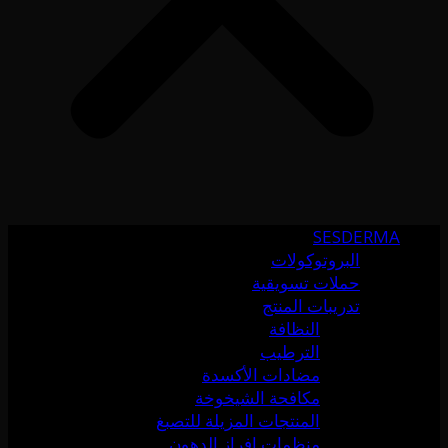
SESDERMA
البروتوكولات
حملات تسويقية
تدريبات المنتج
النظافة
الترطيب
مضادات الأكسدة
مكافحة الشيخوخة
المنتجات المزيلة للتصبغ
منظمات إفراز الدهون