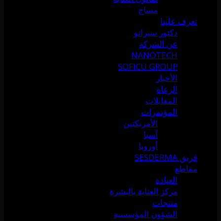
مساج
تعرف علينا
دكتور سيرانو
عن الشركة
NANOTECH
SOFICU GROUP
الأخبار
الرعاة
المقابلات
المؤتمرات
الأمريكتين
آسيا
أوروبا
فريق SESDERMA
مقاطع
العيادة
مركز العناية بالبشرة
منتجات
الشؤون المؤسسية