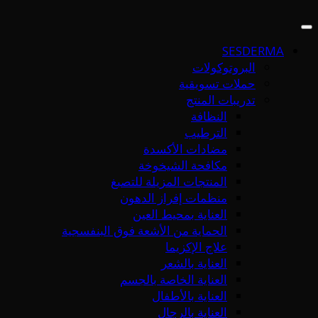
SESDERMA
البروتوكولات
حملات تسويقية
تدريبات المنتج
النظافة
الترطيب
مضادات الأكسدة
مكافحة الشيخوخة
المنتجات المزيلة للتصبغ
منظمات إفراز الدهون
العناية بمحيط العين
الحماية من الأشعة فوق البنفسجية
علاج الإكزيما
العناية بالشعر
العناية الخاصة بالجسم
العناية بالأطفال
العناية بالرجال