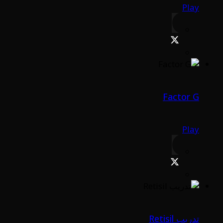
Play
Factor G
Play
تدريب Retisil