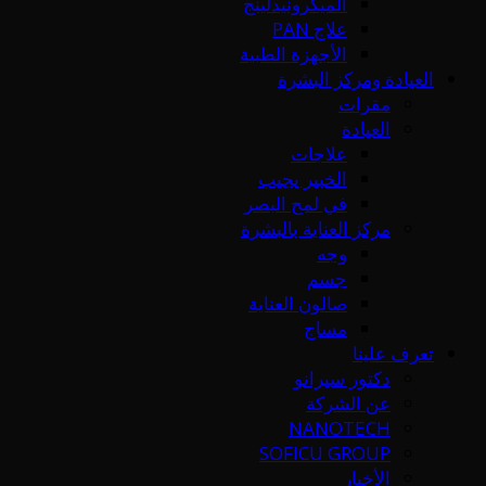
الميكرونيدلينج
علاج PAN
الأجهزة الطبية
العيادة ومركز البشرة
مقرات
العيادة
علاجات
الخبير يجيب
في لمح البصر
مركز العناية بالبشرة
وجه
جسم
صالون العناية
مساج
تعرف علينا
دكتور سيرانو
عن الشركة
NANOTECH
SOFICU GROUP
الأخبار