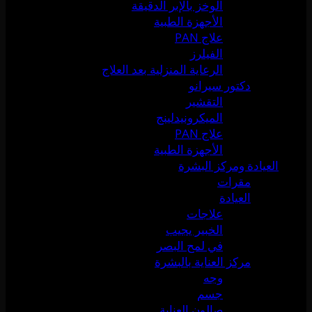
الوخز بالإبر الدقيقة
الأجهزة الطبية
علاج PAN
الفيلرز
الرعاية المنزلية بعد العلاج
دكتور سيرانو
التقشير
الميكرونيدلينج
علاج PAN
الأجهزة الطبية
العيادة ومركز البشرة
مقرات
العيادة
علاجات
الخبير يجيب
في لمح البصر
مركز العناية بالبشرة
وجه
جسم
صالون العناية