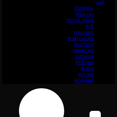
اللغة
ESPAÑOL
ENGLISH
РУССК. ЯЗЫК
中文
ITALIANO
PORTUGUÉS
DEUTSCH
FRANÇAIS
SVENSKA
ČEŠTINA
한국어
POLSKY
ROMÂNĂ