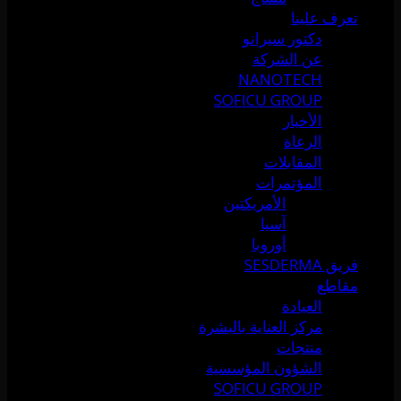
تعرف علينا
دكتور سيرانو
عن الشركة
NANOTECH
SOFICU GROUP
الأخبار
الرعاة
المقابلات
المؤتمرات
الأمريكتين
آسيا
أوروبا
فريق SESDERMA
مقاطع
العيادة
مركز العناية بالبشرة
منتجات
الشؤون المؤسسية
SOFICU GROUP