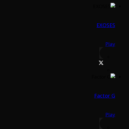
EXOSES
Play
Factor G
Play