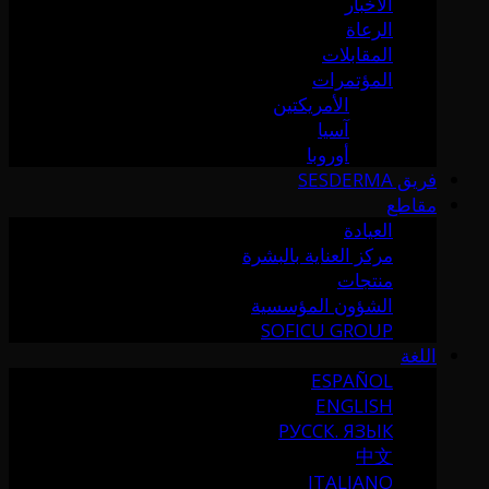
الأخبار
الرعاة
المقابلات
المؤتمرات
الأمريكتين
آسيا
أوروبا
فريق SESDERMA
مقاطع
العيادة
مركز العناية بالبشرة
منتجات
الشؤون المؤسسية
SOFICU GROUP
اللغة
ESPAÑOL
ENGLISH
РУССК. ЯЗЫК
中文
ITALIANO