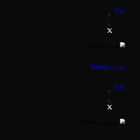
Play
تدريب Daeses
Play