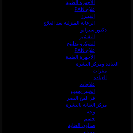
الأجهزة الطبية
علاج PAN
الفيلرز
الرعاية المنزلية بعد العلاج
دكتور سيرانو
التقشير
الميكرونيدلينج
علاج PAN
الأجهزة الطبية
العيادة ومركز البشرة
مقرات
العيادة
علاجات
الخبير يجيب
في لمح البصر
مركز العناية بالبشرة
وجه
جسم
صالون العناية
مساج