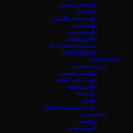
المكملات الغذائية
الدفاعات
العناية بالفم والأسنان
أقنعة الوجه
الميكرونيدلينج
الأجهزة الطبية
مجموعة Dr. Serrano
SHOPHIESKIN
MEDIDERMA
تدريبات المنتجات
التقشير الكيميائي
الوخز بالإبر الدقيقة
الأجهزة الطبية
علاج PAN
الفيلرز
الرعاية المنزلية بعد العلاج
دكتور سيرانو
التقشير
الميكرونيدلينج