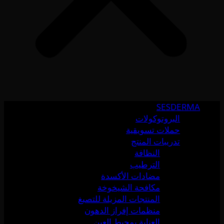
SESDERMA
البروتوكولات
حملات تسويقية
تدريبات المنتج
النظافة
الترطيب
مضادات الأكسدة
مكافحة الشيخوخة
المنتجات المزيلة للتصبغ
منظمات إفراز الدهون
العناية بمحيط العين