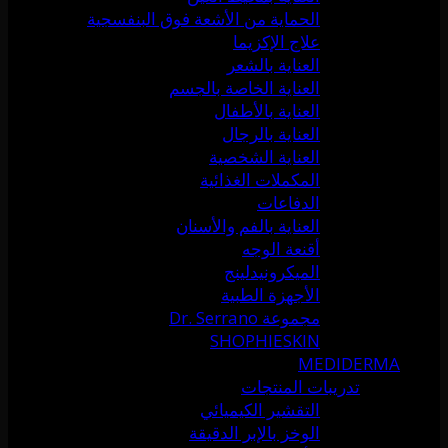
الحماية من الأشعة فوق البنفسجية
علاج الإكزيما
العناية بالشعر
العناية الخاصة بالجسم
العناية بالأطفال
العناية بالرجال
العناية الشخصية
المكملات الغذائية
الدفاعات
العناية بالفم والأسنان
أقنعة الوجه
الميكرونيدلينج
الأجهزة الطبية
مجموعة Dr. Serrano
SHOPHIESKIN
MEDIDERMA
تدريبات المنتجات
التقشير الكيميائي
الوخز بالإبر الدقيقة