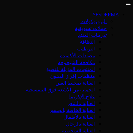
SESDERMA
البروتوكولات
حملات تسويقية
تدريبات المنتج
النظافة
الترطيب
مضادات الأكسدة
مكافحة الشيخوخة
المنتجات المزيلة للتصبغ
منظمات إفراز الدهون
العناية بمحيط العين
الحماية من الأشعة فوق البنفسجية
علاج الإكزيما
العناية بالشعر
العناية الخاصة بالجسم
العناية بالأطفال
العناية بالرجال
العناية الشخصية