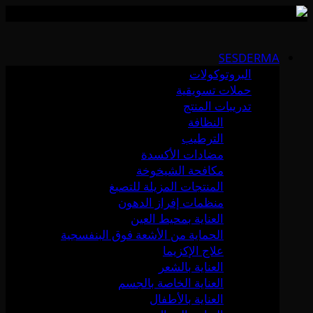
Skip
to
SESDERMA
content
البروتوكولات
حملات تسويقية
تدريبات المنتج
النظافة
الترطيب
مضادات الأكسدة
مكافحة الشيخوخة
المنتجات المزيلة للتصبغ
منظمات إفراز الدهون
العناية بمحيط العين
الحماية من الأشعة فوق البنفسجية
علاج الإكزيما
العناية بالشعر
العناية الخاصة بالجسم
العناية بالأطفال