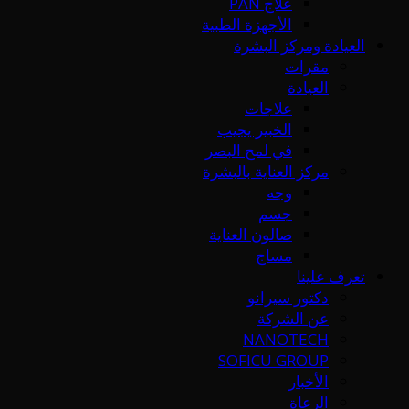
علاج PAN
الأجهزة الطبية
العيادة ومركز البشرة
مقرات
العيادة
علاجات
الخبير يجيب
في لمح البصر
مركز العناية بالبشرة
وجه
جسم
صالون العناية
مساج
تعرف علينا
دكتور سيرانو
عن الشركة
NANOTECH
SOFICU GROUP
الأخبار
الرعاة