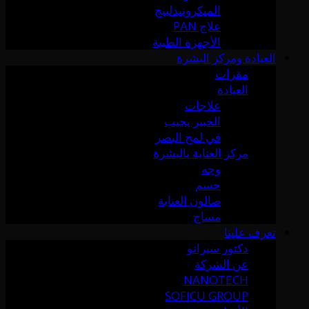
الميكرونيدلينج
علاج PAN
الأجهزة الطبية
العيادة ومركز البشرة
مقرات
العيادة
علاجات
الخبير يجيب
في لمح البصر
مركز العناية بالبشرة
وجه
جسم
صالون العناية
مساج
تعرف علينا
دكتور سيرانو
عن الشركة
NANOTECH
SOFICU GROUP