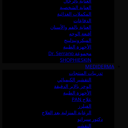
العناية بالرجال
العناية الشخصية
المكملات الغذائية
الدفاعات
العناية بالفم والأسنان
أقنعة الوجه
الميكرونيدلينج
الأجهزة الطبية
مجموعة Dr. Serrano
SHOPHIESKIN
MEDIDERMA
تدريبات المنتجات
التقشير الكيميائي
الوخز بالإبر الدقيقة
الأجهزة الطبية
علاج PAN
الفيلرز
الرعاية المنزلية بعد العلاج
دكتور سيرانو
التقشير