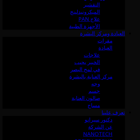
التقشير
الميكرونيدلينج
علاج PAN
الأجهزة الطبية
العيادة ومركز البشرة
مقرات
العيادة
علاجات
الخبير يجيب
في لمح البصر
مركز العناية بالبشرة
وجه
جسم
صالون العناية
مساج
تعرف علينا
دكتور سيرانو
عن الشركة
NANOTECH