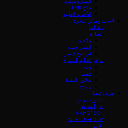
الميكرونيدلينج
علاج PAN
الأجهزة الطبية
العيادة ومركز البشرة
مقرات
العيادة
علاجات
الخبير يجيب
في لمح البصر
مركز العناية بالبشرة
وجه
جسم
صالون العناية
مساج
تعرف علينا
دكتور سيرانو
عن الشركة
NANOTECH
SOFICU GROUP
الأخبار