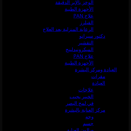
الوخز بالإبر الدقيقة
الأجهزة الطبية
علاج PAN
الفيلرز
الرعاية المنزلية بعد العلاج
دكتور سيرانو
التقشير
الميكرونيدلينج
علاج PAN
الأجهزة الطبية
العيادة ومركز البشرة
مقرات
العيادة
علاجات
الخبير يجيب
في لمح البصر
مركز العناية بالبشرة
وجه
جسم
صالون العناية