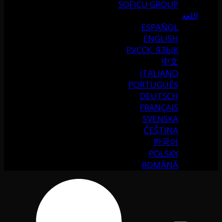
SOFICU GROUP
اللغة
ESPAÑOL
ENGLISH
РУССК. ЯЗЫК
中文
ITALIANO
PORTUGUÉS
DEUTSCH
FRANÇAIS
SVENSKA
ČEŠTINA
한국어
POLSKY
ROMÂNĂ