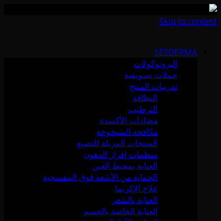
Skip to content
SESDERMA
البروتوكولات
حملات تسويقية
تدريبات المنتج
النظافة
الترطيب
مضادات الأكسدة
مكافحة الشيخوخة
المنتجات المزيلة للتصبغ
منظمات إفراز الدهون
العناية بمحيط العين
الحماية من الأشعة فوق البنفسجية
علاج الإكزيما
العناية بالشعر
العناية الخاصة بالجسم