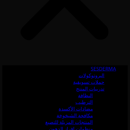
SESDERMA
البروتوكولات
حملات تسويقية
تدريبات المنتج
النظافة
الترطيب
مضادات الأكسدة
مكافحة الشيخوخة
المنتجات المزيلة للتصبغ
منظمات إفراز الدهون