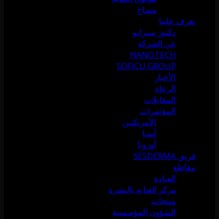
مساج
تعرف علينا
دكتور سيرانو
عن الشركة
NANOTECH
SOFICU GROUP
الأخبار
الرعاة
المقابلات
المؤتمرات
الأمريكتين
آسيا
أوروبا
فريق SESDERMA
مقاطع
العيادة
مركز العناية بالبشرة
منتجات
الشؤون المؤسسية