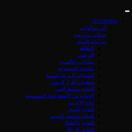
SESDERMA
البروتوكولات
حملات تسويقية
تدريبات المنتج
النظافة
الترطيب
مضادات الأكسدة
مكافحة الشيخوخة
المنتجات المزيلة للتصبغ
منظمات إفراز الدهون
العناية بمحيط العين
الحماية من الأشعة فوق البنفسجية
علاج الإكزيما
العناية بالشعر
العناية الخاصة بالجسم
العناية بالأطفال
العناية بالرجال