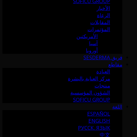
SOFICU GROUP
الأخبار
الرعاة
المقابلات
المؤتمرات
الأمريكتين
آسيا
أوروبا
فريق SESDERMA
مقاطع
العيادة
مركز العناية بالبشرة
منتجات
الشؤون المؤسسية
SOFICU GROUP
اللغة
ESPAÑOL
ENGLISH
РУССК. ЯЗЫК
中文