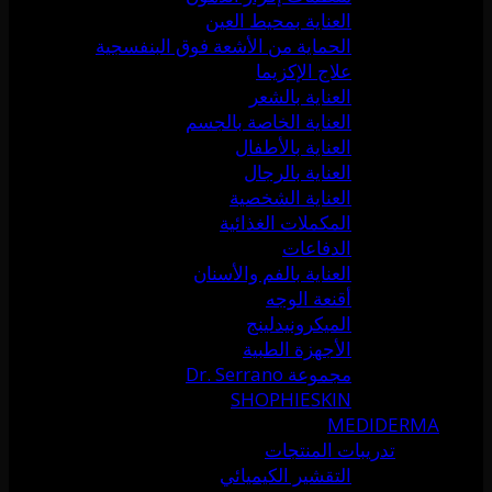
العناية بمحيط العين
الحماية من الأشعة فوق البنفسجية
علاج الإكزيما
العناية بالشعر
العناية الخاصة بالجسم
العناية بالأطفال
العناية بالرجال
العناية الشخصية
المكملات الغذائية
الدفاعات
العناية بالفم والأسنان
أقنعة الوجه
الميكرونيدلينج
الأجهزة الطبية
مجموعة Dr. Serrano
SHOPHIESKIN
MEDIDERMA
تدريبات المنتجات
التقشير الكيميائي