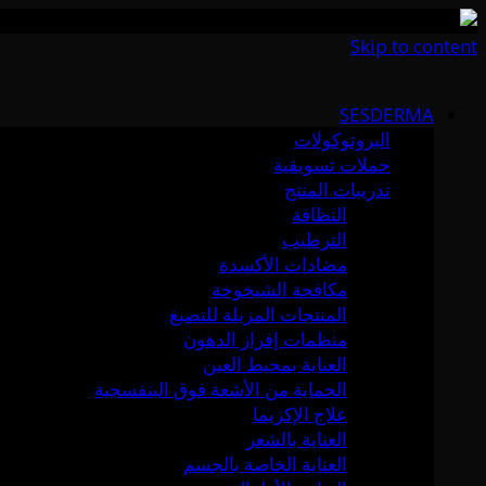
Skip to content
SESDERMA
البروتوكولات
حملات تسويقية
تدريبات المنتج
النظافة
الترطيب
مضادات الأكسدة
مكافحة الشيخوخة
المنتجات المزيلة للتصبغ
منظمات إفراز الدهون
العناية بمحيط العين
الحماية من الأشعة فوق البنفسجية
علاج الإكزيما
العناية بالشعر
العناية الخاصة بالجسم