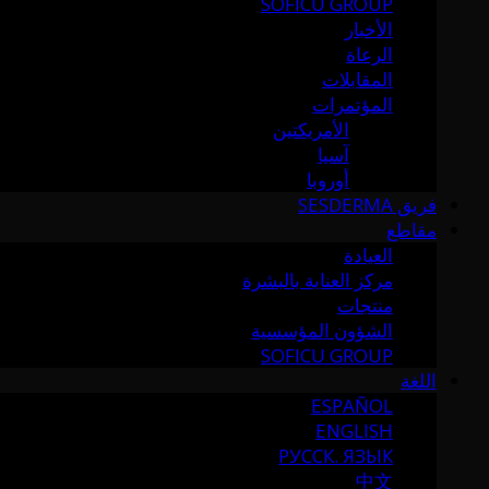
SOFICU GROUP
الأخبار
الرعاة
المقابلات
المؤتمرات
الأمريكتين
آسيا
أوروبا
فريق SESDERMA
مقاطع
العيادة
مركز العناية بالبشرة
منتجات
الشؤون المؤسسية
SOFICU GROUP
اللغة
ESPAÑOL
ENGLISH
РУССК. ЯЗЫК
中文