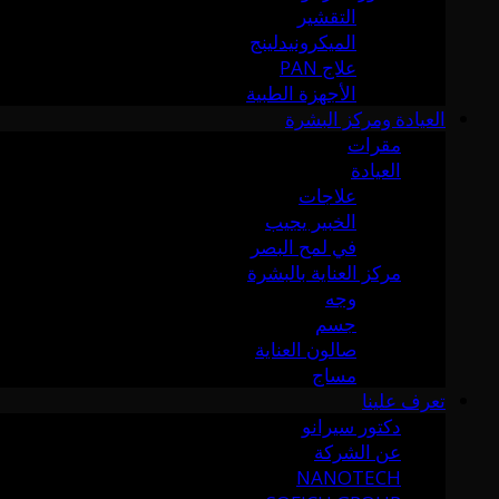
التقشير
الميكرونيدلينج
علاج PAN
الأجهزة الطبية
العيادة ومركز البشرة
مقرات
العيادة
علاجات
الخبير يجيب
في لمح البصر
مركز العناية بالبشرة
وجه
جسم
صالون العناية
مساج
تعرف علينا
دكتور سيرانو
عن الشركة
NANOTECH