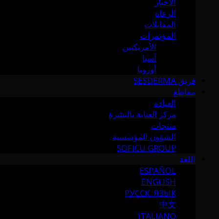
الأخبار
الرعاة
المقابلات
المؤتمرات
الأمريكتين
آسيا
أوروبا
فريق SESDERMA
مقاطع
العيادة
مركز العناية بالبشرة
منتجات
الشؤون المؤسسية
SOFICU GROUP
اللغة
ESPAÑOL
ENGLISH
РУССК. ЯЗЫК
中文
ITALIANO