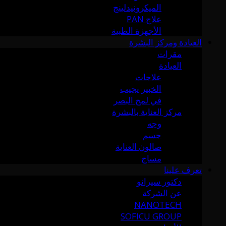
الميكرونيدلينج
علاج PAN
الأجهزة الطبية
العيادة ومركز البشرة
مقرات
العيادة
علاجات
الخبير يجيب
في لمح البصر
مركز العناية بالبشرة
وجه
جسم
صالون العناية
مساج
تعرف علينا
دكتور سيرانو
عن الشركة
NANOTECH
SOFICU GROUP