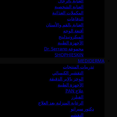
العناية بالرجال
العناية الشخصية
المكملات الغذائية
الدفاعات
العناية بالفم والأسنان
أقنعة الوجه
الميكرونيدلينج
الأجهزة الطبية
مجموعة Dr. Serrano
SHOPHIESKIN
MEDIDERMA
تدريبات المنتجات
التقشير الكيميائي
الوخز بالإبر الدقيقة
الأجهزة الطبية
علاج PAN
الفيلرز
الرعاية المنزلية بعد العلاج
دكتور سيرانو
التقشير