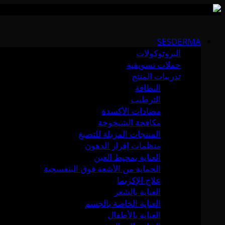
Skip
to
SESDERMA
content
البروتوكولات
حملات تسويقية
تدريبات المنتج
النظافة
الترطيب
مضادات الأكسدة
مكافحة الشيخوخة
المنتجات المزيلة للتصبغ
منظمات إفراز الدهون
العناية بمحيط العين
الحماية من الأشعة فوق البنفسجية
علاج الإكزيما
العناية بالشعر
العناية الخاصة بالجسم
العناية بالأطفال