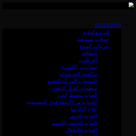
Skip
to
SESDERMA
content
البروتوكولات
حملات تسويقية
تدريبات المنتج
النظافة
الترطيب
مضادات الأكسدة
مكافحة الشيخوخة
المنتجات المزيلة للتصبغ
منظمات إفراز الدهون
العناية بمحيط العين
الحماية من الأشعة فوق البنفسجية
علاج الإكزيما
العناية بالشعر
العناية الخاصة بالجسم
العناية بالأطفال