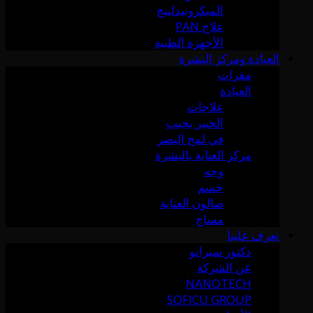
الميكرونيدلينج
علاج PAN
الأجهزة الطبية
العيادة ومركز البشرة
مقرات
العيادة
علاجات
الخبير يجيب
في لمح البصر
مركز العناية بالبشرة
وجه
جسم
صالون العناية
مساج
تعرف علينا
دكتور سيرانو
عن الشركة
NANOTECH
SOFICU GROUP