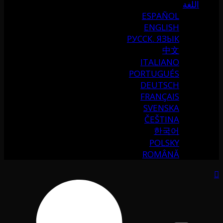
اللغة
ESPAÑOL
ENGLISH
РУССК. ЯЗЫК
中文
ITALIANO
PORTUGUÉS
DEUTSCH
FRANÇAIS
SVENSKA
ČEŠTINA
한국어
POLSKY
ROMÂNĂ