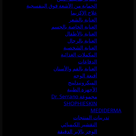
الحماية من الأشعة فوق البنفسجية
علاج الإكزيما
العناية بالشعر
العناية الخاصة بالجسم
العناية بالأطفال
العناية بالرجال
العناية الشخصية
المكملات الغذائية
الدفاعات
العناية بالفم والأسنان
أقنعة الوجه
الميكرونيدلينج
الأجهزة الطبية
مجموعة Dr. Serrano
SHOPHIESKIN
MEDIDERMA
تدريبات المنتجات
التقشير الكيميائي
الوخز بالإبر الدقيقة