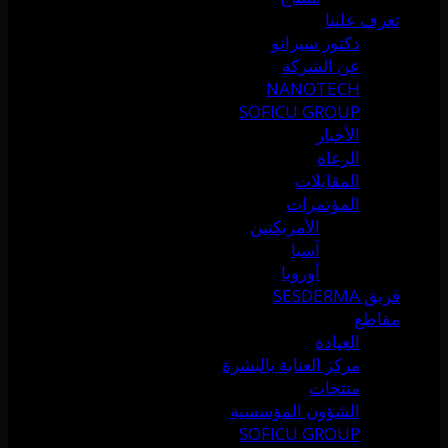
تعرف علينا
دكتور سيرانو
عن الشركة
NANOTECH
SOFICU GROUP
الأخبار
الرعاة
المقابلات
المؤتمرات
الأمريكتين
آسيا
أوروبا
فريق SESDERMA
مقاطع
العيادة
مركز العناية بالبشرة
منتجات
الشؤون المؤسسية
SOFICU GROUP