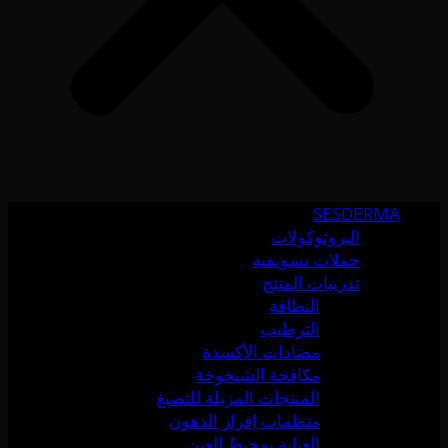
SESDERMA
البروتوكولات
حملات تسويقية
تدريبات المنتج
النظافة
الترطيب
مضادات الأكسدة
مكافحة الشيخوخة
المنتجات المزيلة للتصبغ
منظمات إفراز الدهون
العناية بمحيط العين