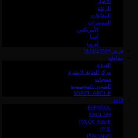
الأخبار
الرعاة
المقابلات
المؤتمرات
الأمريكتين
آسيا
أوروبا
فريق SESDERMA
مقاطع
العيادة
مركز العناية بالبشرة
منتجات
الشؤون المؤسسية
SOFICU GROUP
اللغة
ESPAÑOL
ENGLISH
РУССК. ЯЗЫК
中文
ITALIANO