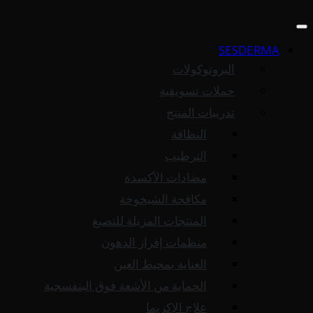
SESDERMA
البروتوكولات
حملات تسويقية
تدريبات المنتج
النظافة
الترطيب
مضادات الأكسدة
مكافحة الشيخوخة
المنتجات المزيلة للتصبغ
منظمات إفراز الدهون
العناية بمحيط العين
الحماية من الأشعة فوق البنفسجية
علاج الإكزيما