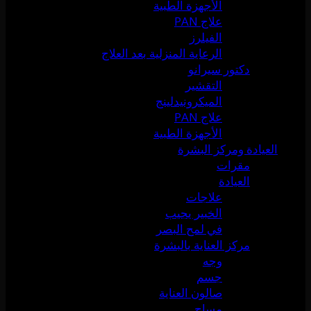
الأجهزة الطبية
علاج PAN
الفيلرز
الرعاية المنزلية بعد العلاج
دكتور سيرانو
التقشير
الميكرونيدلينج
علاج PAN
الأجهزة الطبية
العيادة ومركز البشرة
مقرات
العيادة
علاجات
الخبير يجيب
في لمح البصر
مركز العناية بالبشرة
وجه
جسم
صالون العناية
مساج