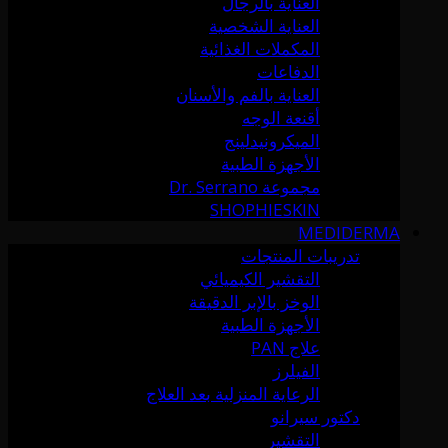
العناية بالرجال
العناية الشخصية
المكملات الغذائية
الدفاعات
العناية بالفم والأسنان
أقنعة الوجه
الميكرونيدلينج
الأجهزة الطبية
مجموعة Dr. Serrano
SHOPHIESKIN
MEDIDERMA
تدريبات المنتجات
التقشير الكيميائي
الوخز بالإبر الدقيقة
الأجهزة الطبية
علاج PAN
الفيلرز
الرعاية المنزلية بعد العلاج
دكتور سيرانو
التقشير