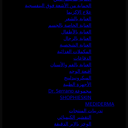
الحماية من الأشعة فوق البنفسجية
علاج الإكزيما
العناية بالشعر
العناية الخاصة بالجسم
العناية بالأطفال
العناية بالرجال
العناية الشخصية
المكملات الغذائية
الدفاعات
العناية بالفم والأسنان
أقنعة الوجه
الميكرونيدلينج
الأجهزة الطبية
مجموعة Dr. Serrano
SHOPHIESKIN
MEDIDERMA
تدريبات المنتجات
التقشير الكيميائي
الوخز بالإبر الدقيقة