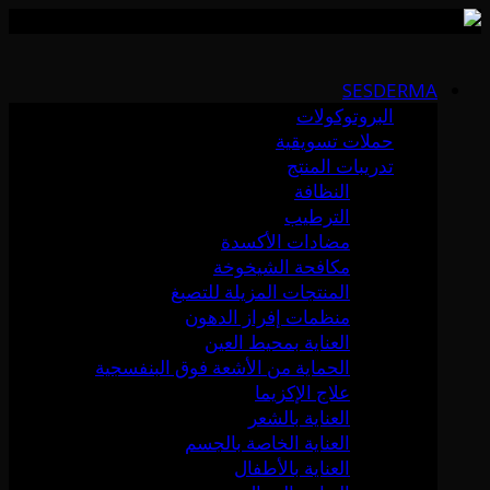
Skip
to
SESDERMA
content
البروتوكولات
حملات تسويقية
تدريبات المنتج
النظافة
الترطيب
مضادات الأكسدة
مكافحة الشيخوخة
المنتجات المزيلة للتصبغ
منظمات إفراز الدهون
العناية بمحيط العين
الحماية من الأشعة فوق البنفسجية
علاج الإكزيما
العناية بالشعر
العناية الخاصة بالجسم
العناية بالأطفال