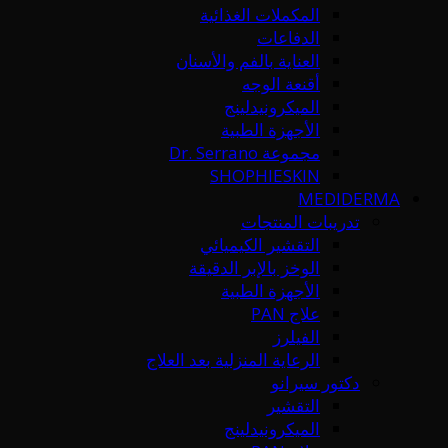
المكملات الغذائية
الدفاعات
العناية بالفم والأسنان
أقنعة الوجه
الميكرونيدلينج
الأجهزة الطبية
مجموعة Dr. Serrano
SHOPHIESKIN
MEDIDERMA
تدريبات المنتجات
التقشير الكيميائي
الوخز بالإبر الدقيقة
الأجهزة الطبية
علاج PAN
الفيلرز
الرعاية المنزلية بعد العلاج
دكتور سيرانو
التقشير
الميكرونيدلينج