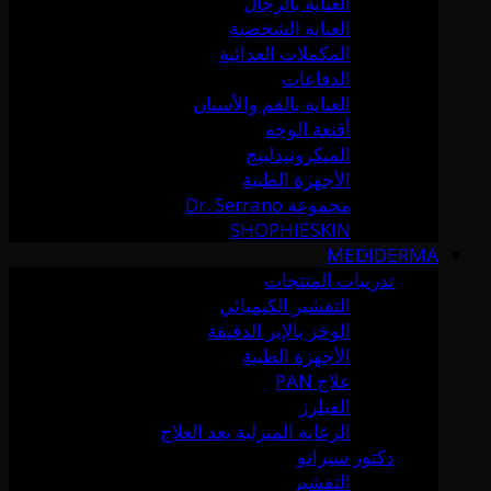
العناية بالرجال
العناية الشخصية
المكملات الغذائية
الدفاعات
العناية بالفم والأسنان
أقنعة الوجه
الميكرونيدلينج
الأجهزة الطبية
مجموعة Dr. Serrano
SHOPHIESKIN
MEDIDERMA
تدريبات المنتجات
التقشير الكيميائي
الوخز بالإبر الدقيقة
الأجهزة الطبية
علاج PAN
الفيلرز
الرعاية المنزلية بعد العلاج
دكتور سيرانو
التقشير