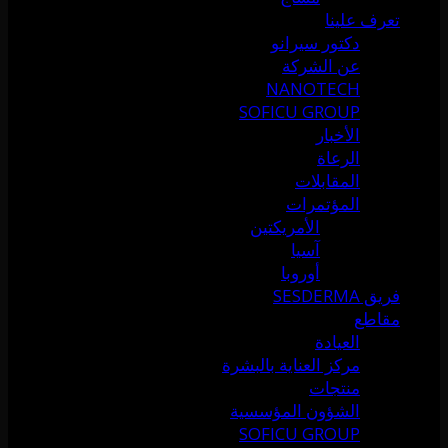
تعرف علينا
دكتور سيرانو
عن الشركة
NANOTECH
SOFICU GROUP
الأخبار
الرعاة
المقابلات
المؤتمرات
الأمريكتين
آسيا
أوروبا
فريق SESDERMA
مقاطع
العيادة
مركز العناية بالبشرة
منتجات
الشؤون المؤسسية
SOFICU GROUP