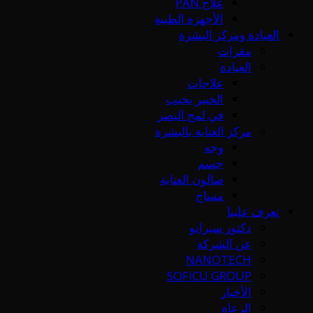
علاج PAN
الأجهزة الطبية
العيادة ومركز البشرة
مقرات
العيادة
علاجات
الخبير يجيب
في لمح البصر
مركز العناية بالبشرة
وجه
جسم
صالون العناية
مساج
تعرف علينا
دكتور سيرانو
عن الشركة
NANOTECH
SOFICU GROUP
الأخبار
الرعاة