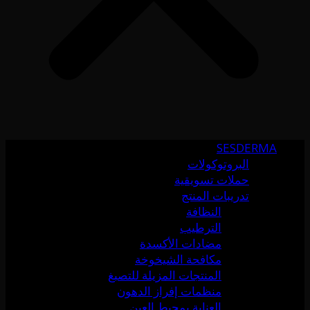
SESDERMA
البروتوكولات
حملات تسويقية
تدريبات المنتج
النظافة
الترطيب
مضادات الأكسدة
مكافحة الشيخوخة
المنتجات المزيلة للتصبغ
منظمات إفراز الدهون
العناية بمحيط العين