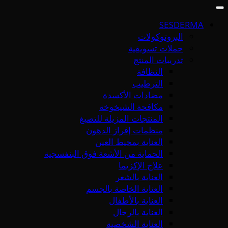
SESDERMA
البروتوكولات
حملات تسويقية
تدريبات المنتج
النظافة
الترطيب
مضادات الأكسدة
مكافحة الشيخوخة
المنتجات المزيلة للتصبغ
منظمات إفراز الدهون
العناية بمحيط العين
الحماية من الأشعة فوق البنفسجية
علاج الإكزيما
العناية بالشعر
العناية الخاصة بالجسم
العناية بالأطفال
العناية بالرجال
العناية الشخصية