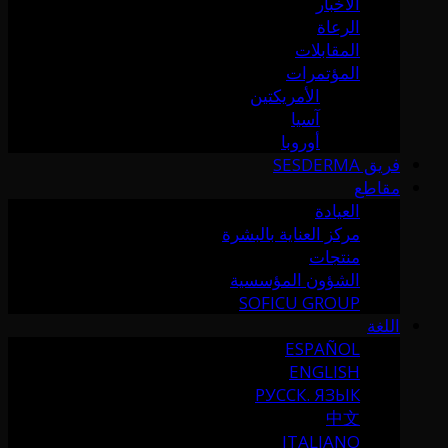
الأخبار
الرعاة
المقابلات
المؤتمرات
الأمريكتين
آسيا
أوروبا
فريق SESDERMA
مقاطع
العيادة
مركز العناية بالبشرة
منتجات
الشؤون المؤسسية
SOFICU GROUP
اللغة
ESPAÑOL
ENGLISH
РУССК. ЯЗЫК
中文
ITALIANO