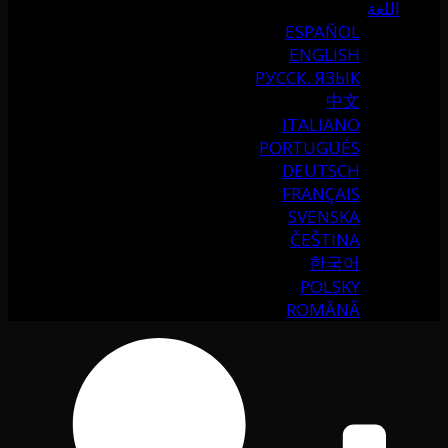
اللغة
ESPAÑOL
ENGLISH
РУССК. ЯЗЫК
中文
ITALIANO
PORTUGUÉS
DEUTSCH
FRANÇAIS
SVENSKA
ČEŠTINA
한국어
POLSKY
ROMÂNĂ