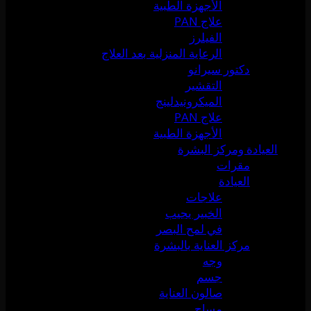
الأجهزة الطبية
علاج PAN
الفيلرز
الرعاية المنزلية بعد العلاج
دكتور سيرانو
التقشير
الميكرونيدلينج
علاج PAN
الأجهزة الطبية
العيادة ومركز البشرة
مقرات
العيادة
علاجات
الخبير يجيب
في لمح البصر
مركز العناية بالبشرة
وجه
جسم
صالون العناية
مساج