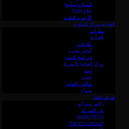
الميكرونيدلينج
علاج PAN
الأجهزة الطبية
العيادة ومركز البشرة
مقرات
العيادة
علاجات
الخبير يجيب
في لمح البصر
مركز العناية بالبشرة
وجه
جسم
صالون العناية
مساج
تعرف علينا
دكتور سيرانو
عن الشركة
NANOTECH
SOFICU GROUP