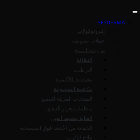
SESDERMA
البروتوكولات
حملات تسويقية
تدريبات المنتج
النظافة
الترطيب
مضادات الأكسدة
مكافحة الشيخوخة
المنتجات المزيلة للتصبغ
منظمات إفراز الدهون
العناية بمحيط العين
الحماية من الأشعة فوق البنفسجية
علاج الإكزيما