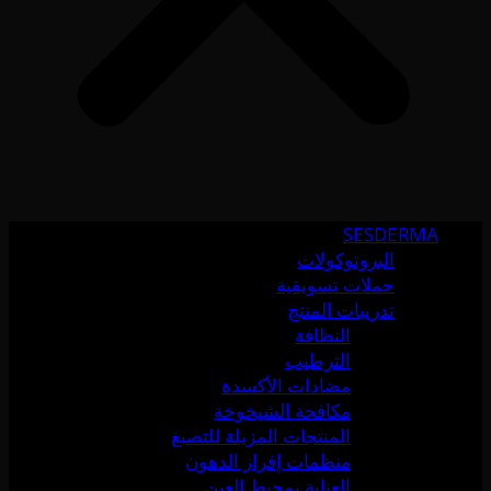
SESDERMA
البروتوكولات
حملات تسويقية
تدريبات المنتج
النظافة
الترطيب
مضادات الأكسدة
مكافحة الشيخوخة
المنتجات المزيلة للتصبغ
منظمات إفراز الدهون
العناية بمحيط العين