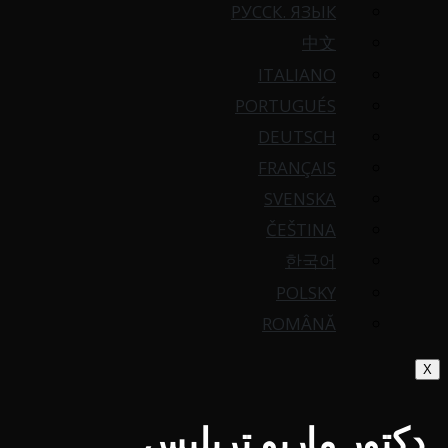
РУССК. ЯЗЫК
中文
ITALIANO
PORTUGUÉS
DEUTSCH
FRANÇAIS
SVENSKA
ČEŠTINA
한국어
POLSKY
ROMÂNĂ
X
دكتور ماريو تريليس