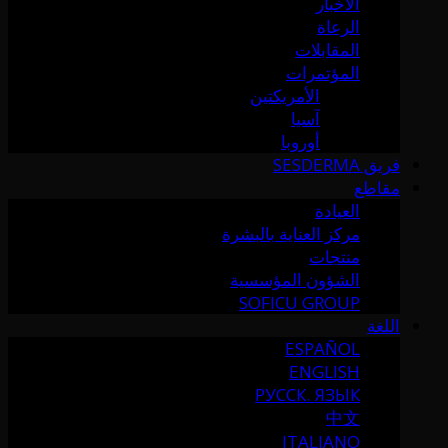
الأخبار
الرعاة
المقابلات
المؤتمرات
الأمريكتين
آسيا
أوروبا
فريق SESDERMA
مقاطع
العيادة
مركز العناية بالبشرة
منتجات
الشؤون المؤسسية
SOFICU GROUP
اللغة
ESPAÑOL
ENGLISH
РУССК. ЯЗЫК
中文
ITALIANO