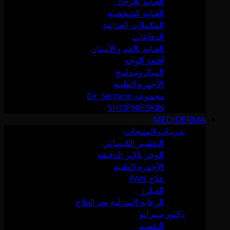
العناية بالرجال
العناية الشخصية
المكملات الغذائية
الدفاعات
العناية بالفم والأسنان
أقنعة الوجه
الميكرونيدلينج
الأجهزة الطبية
مجموعة Dr. Serrano
SHOPHIESKIN
MEDIDERMA
تدريبات المنتجات
التقشير الكيميائي
الوخز بالإبر الدقيقة
الأجهزة الطبية
علاج PAN
الفيلرز
الرعاية المنزلية بعد العلاج
دكتور سيرانو
التقشير