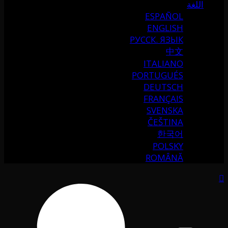
اللغة
ESPAÑOL
ENGLISH
РУССК. ЯЗЫК
中文
ITALIANO
PORTUGUÉS
DEUTSCH
FRANÇAIS
SVENSKA
ČEŠTINA
한국어
POLSKY
ROMÂNĂ