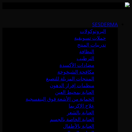
Skip
to
SESDERMA
content
البروتوكولات
حملات تسويقية
تدريبات المنتج
النظافة
الترطيب
مضادات الأكسدة
مكافحة الشيخوخة
المنتجات المزيلة للتصبغ
منظمات إفراز الدهون
العناية بمحيط العين
الحماية من الأشعة فوق البنفسجية
علاج الإكزيما
العناية بالشعر
العناية الخاصة بالجسم
العناية بالأطفال