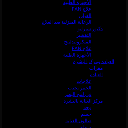
الأجهزة الطبية
علاج PAN
الفيلرز
الرعاية المنزلية بعد العلاج
دكتور سيرانو
التقشير
الميكرونيدلينج
علاج PAN
الأجهزة الطبية
العيادة ومركز البشرة
مقرات
العيادة
علاجات
الخبير يجيب
في لمح البصر
مركز العناية بالبشرة
وجه
جسم
صالون العناية
مساج