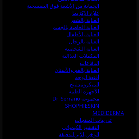
الحماية من الأشعة فوق البنفسجية
علاج الإكزيما
العناية بالشعر
العناية الخاصة بالجسم
العناية بالأطفال
العناية بالرجال
العناية الشخصية
المكملات الغذائية
الدفاعات
العناية بالفم والأسنان
أقنعة الوجه
الميكرونيدلينج
الأجهزة الطبية
مجموعة Dr. Serrano
SHOPHIESKIN
MEDIDERMA
تدريبات المنتجات
التقشير الكيميائي
الوخز بالإبر الدقيقة