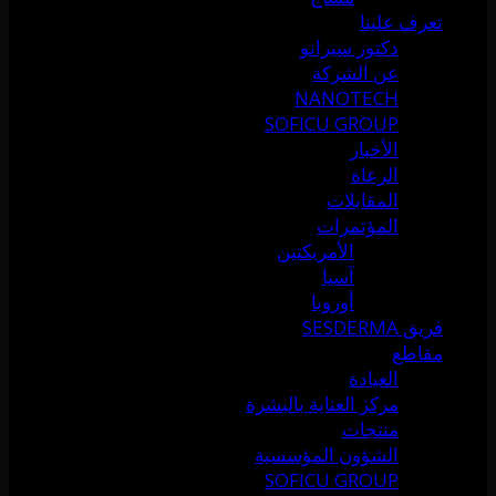
تعرف علينا
دكتور سيرانو
عن الشركة
NANOTECH
SOFICU GROUP
الأخبار
الرعاة
المقابلات
المؤتمرات
الأمريكتين
آسيا
أوروبا
فريق SESDERMA
مقاطع
العيادة
مركز العناية بالبشرة
منتجات
الشؤون المؤسسية
SOFICU GROUP