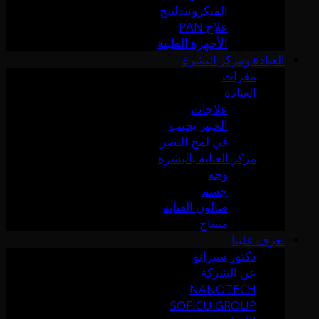
الميكرونيدلينج
علاج PAN
الأجهزة الطبية
العيادة ومركز البشرة
مقرات
العيادة
علاجات
الخبير يجيب
في لمح البصر
مركز العناية بالبشرة
وجه
جسم
صالون العناية
مساج
تعرف علينا
دكتور سيرانو
عن الشركة
NANOTECH
SOFICU GROUP