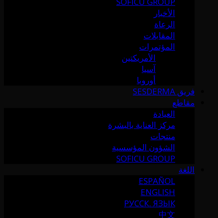
SOFICU GROUP
الأخبار
الرعاة
المقابلات
المؤتمرات
الأمريكتين
آسيا
أوروبا
فريق SESDERMA
مقاطع
العيادة
مركز العناية بالبشرة
منتجات
الشؤون المؤسسية
SOFICU GROUP
اللغة
ESPAÑOL
ENGLISH
РУССК. ЯЗЫК
中文