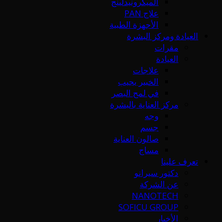
الميكرونيدلينج
علاج PAN
الأجهزة الطبية
العيادة ومركز البشرة
مقرات
العيادة
علاجات
الخبير يجيب
في لمح البصر
مركز العناية بالبشرة
وجه
جسم
صالون العناية
مساج
تعرف علينا
دكتور سيرانو
عن الشركة
NANOTECH
SOFICU GROUP
الأخبار