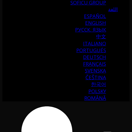
SOFICU GROUP
اللغة
ESPAÑOL
ENGLISH
РУССК. ЯЗЫК
中文
ITALIANO
PORTUGUÉS
DEUTSCH
FRANÇAIS
SVENSKA
ČEŠTINA
한국어
POLSKY
ROMÂNĂ