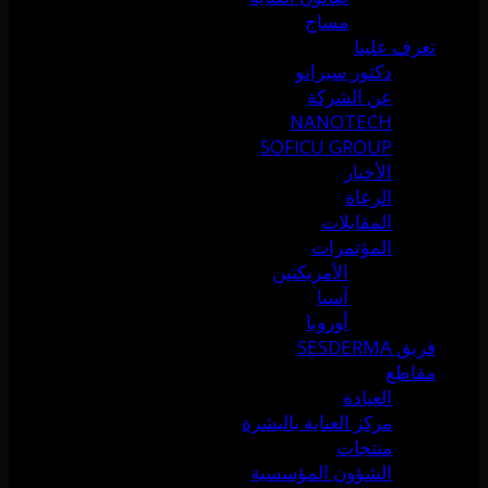
مساج
تعرف علينا
دكتور سيرانو
عن الشركة
NANOTECH
SOFICU GROUP
الأخبار
الرعاة
المقابلات
المؤتمرات
الأمريكتين
آسيا
أوروبا
فريق SESDERMA
مقاطع
العيادة
مركز العناية بالبشرة
منتجات
الشؤون المؤسسية