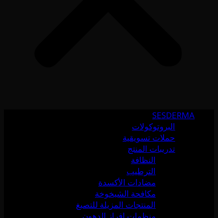
SESDERMA
البروتوكولات
حملات تسويقية
تدريبات المنتج
النظافة
الترطيب
مضادات الأكسدة
مكافحة الشيخوخة
المنتجات المزيلة للتصبغ
منظمات إفراز الدهون