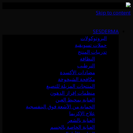
Skip to content
SESDERMA
البروتوكولات
حملات تسويقية
تدريبات المنتج
النظافة
الترطيب
مضادات الأكسدة
مكافحة الشيخوخة
المنتجات المزيلة للتصبغ
منظمات إفراز الدهون
العناية بمحيط العين
الحماية من الأشعة فوق البنفسجية
علاج الإكزيما
العناية بالشعر
العناية الخاصة بالجسم