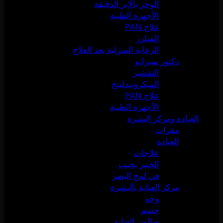
الوخز بالإبر الدقيقة
الأجهزة الطبية
علاج PAN
الفيلرز
الرعاية المنزلية بعد العلاج
دكتور سيرانو
التقشير
الميكرونيدلينج
علاج PAN
الأجهزة الطبية
العيادة ومركز البشرة
مقرات
العيادة
علاجات
الخبير يجيب
في لمح البصر
مركز العناية بالبشرة
وجه
جسم
صالون العناية