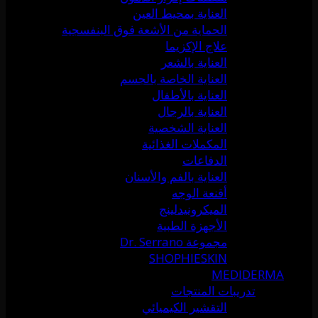
العناية بمحيط العين
الحماية من الأشعة فوق البنفسجية
علاج الإكزيما
العناية بالشعر
العناية الخاصة بالجسم
العناية بالأطفال
العناية بالرجال
العناية الشخصية
المكملات الغذائية
الدفاعات
العناية بالفم والأسنان
أقنعة الوجه
الميكرونيدلينج
الأجهزة الطبية
مجموعة Dr. Serrano
SHOPHIESKIN
MEDIDERMA
تدريبات المنتجات
التقشير الكيميائي