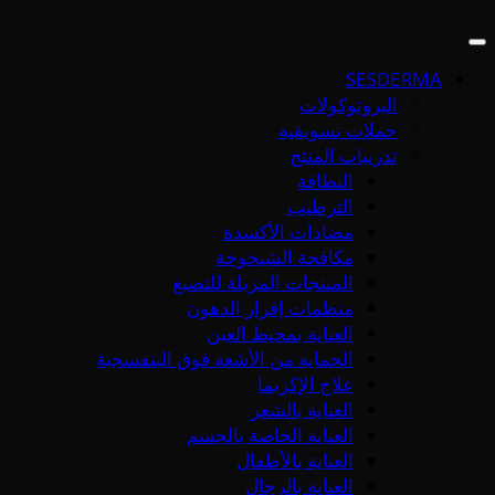
SESDERMA
البروتوكولات
حملات تسويقية
تدريبات المنتج
النظافة
الترطيب
مضادات الأكسدة
مكافحة الشيخوخة
المنتجات المزيلة للتصبغ
منظمات إفراز الدهون
العناية بمحيط العين
الحماية من الأشعة فوق البنفسجية
علاج الإكزيما
العناية بالشعر
العناية الخاصة بالجسم
العناية بالأطفال
العناية بالرجال