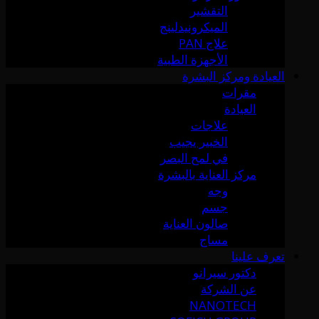
التقشير
الميكرونيدلينج
علاج PAN
الأجهزة الطبية
العيادة ومركز البشرة
مقرات
العيادة
علاجات
الخبير يجيب
في لمح البصر
مركز العناية بالبشرة
وجه
جسم
صالون العناية
مساج
تعرف علينا
دكتور سيرانو
عن الشركة
NANOTECH