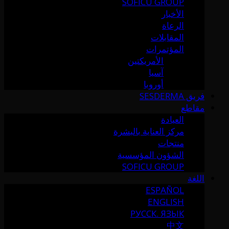
SOFICU GROUP
الأخبار
الرعاة
المقابلات
المؤتمرات
الأمريكتين
آسيا
أوروبا
فريق SESDERMA
مقاطع
العيادة
مركز العناية بالبشرة
منتجات
الشؤون المؤسسية
SOFICU GROUP
اللغة
ESPAÑOL
ENGLISH
РУССК. ЯЗЫК
中文