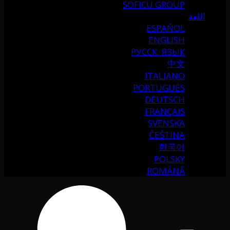
SOFICU GROUP
اللغة
ESPAÑOL
ENGLISH
РУССК. ЯЗЫК
中文
ITALIANO
PORTUGUÉS
DEUTSCH
FRANÇAIS
SVENSKA
ČEŠTINA
한국어
POLSKY
ROMÂNĂ