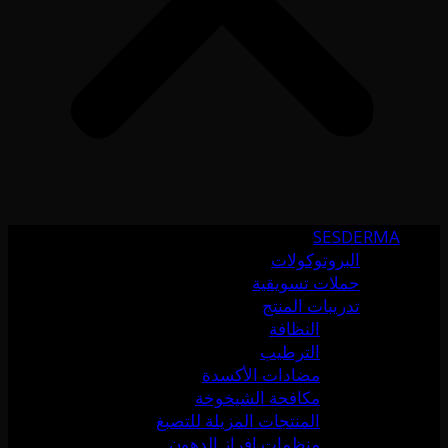
SESDERMA
البروتوكولات
حملات تسويقية
تدريبات المنتج
النظافة
الترطيب
مضادات الأكسدة
مكافحة الشيخوخة
المنتجات المزيلة للتصبغ
منظمات إفراز الدهون