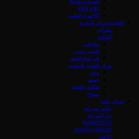
الميكرونيدلينج
علاج PAN
الأجهزة الطبية
العيادة ومركز البشرة
مقرات
العيادة
علاجات
الخبير يجيب
في لمح البصر
مركز العناية بالبشرة
وجه
جسم
صالون العناية
مساج
تعرف علينا
دكتور سيرانو
عن الشركة
NANOTECH
SOFICU GROUP
الأخبار