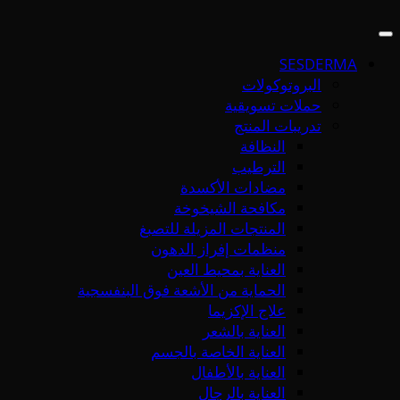
SESDERMA
البروتوكولات
حملات تسويقية
تدريبات المنتج
النظافة
الترطيب
مضادات الأكسدة
مكافحة الشيخوخة
المنتجات المزيلة للتصبغ
منظمات إفراز الدهون
العناية بمحيط العين
الحماية من الأشعة فوق البنفسجية
علاج الإكزيما
العناية بالشعر
العناية الخاصة بالجسم
العناية بالأطفال
العناية بالرجال