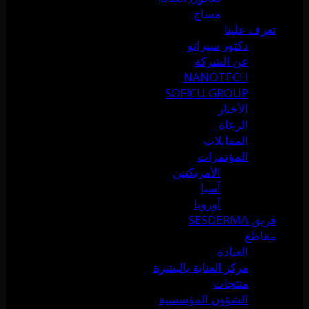
مساج
تعرف علينا
دكتور سيرانو
عن الشركة
NANOTECH
SOFICU GROUP
الأخبار
الرعاة
المقابلات
المؤتمرات
الأمريكتين
آسيا
أوروبا
فريق SESDERMA
مقاطع
العيادة
مركز العناية بالبشرة
منتجات
الشؤون المؤسسية