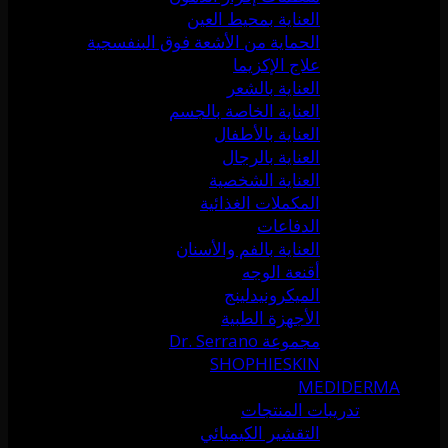
العناية بمحيط العين
الحماية من الأشعة فوق البنفسجية
علاج الإكزيما
العناية بالشعر
العناية الخاصة بالجسم
العناية بالأطفال
العناية بالرجال
العناية الشخصية
المكملات الغذائية
الدفاعات
العناية بالفم والأسنان
أقنعة الوجه
الميكرونيدلينج
الأجهزة الطبية
مجموعة Dr. Serrano
SHOPHIESKIN
MEDIDERMA
تدريبات المنتجات
التقشير الكيميائي