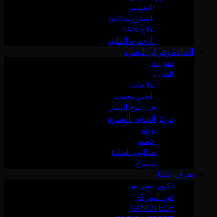
التقشير
الميكرونيدلينج
علاج PAN
الأجهزة الطبية
العيادة ومركز البشرة
مقرات
العيادة
علاجات
الخبير يجيب
في لمح البصر
مركز العناية بالبشرة
وجه
جسم
صالون العناية
مساج
تعرف علينا
دكتور سيرانو
عن الشركة
NANOTECH