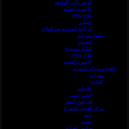
الوخز بالإبر الدقيقة
الأجهزة الطبية
علاج PAN
الفيلرز
الرعاية المنزلية بعد العلاج
دكتور سيرانو
التقشير
الميكرونيدلينج
علاج PAN
الأجهزة الطبية
العيادة ومركز البشرة
مقرات
العيادة
علاجات
الخبير يجيب
في لمح البصر
مركز العناية بالبشرة
وجه
جسم
صالون العناية