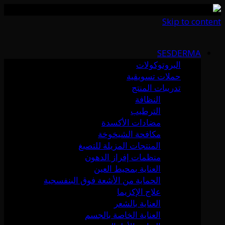
Skip to content
SESDERMA
البروتوكولات
حملات تسويقية
تدريبات المنتج
النظافة
الترطيب
مضادات الأكسدة
مكافحة الشيخوخة
المنتجات المزيلة للتصبغ
منظمات إفراز الدهون
العناية بمحيط العين
الحماية من الأشعة فوق البنفسجية
علاج الإكزيما
العناية بالشعر
العناية الخاصة بالجسم