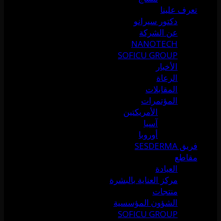
تعرف علينا
دكتور سيرانو
عن الشركة
NANOTECH
SOFICU GROUP
الأخبار
الرعاة
المقابلات
المؤتمرات
الأمريكتين
آسيا
أوروبا
فريق SESDERMA
مقاطع
العيادة
مركز العناية بالبشرة
منتجات
الشؤون المؤسسية
SOFICU GROUP