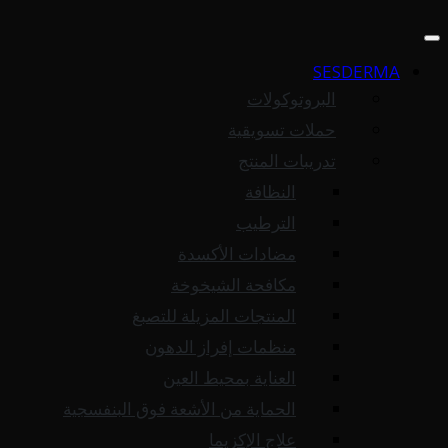
SESDERMA
البروتوكولات
حملات تسويقية
تدريبات المنتج
النظافة
الترطيب
مضادات الأكسدة
مكافحة الشيخوخة
المنتجات المزيلة للتصبغ
منظمات إفراز الدهون
العناية بمحيط العين
الحماية من الأشعة فوق البنفسجية
علاج الإكزيما