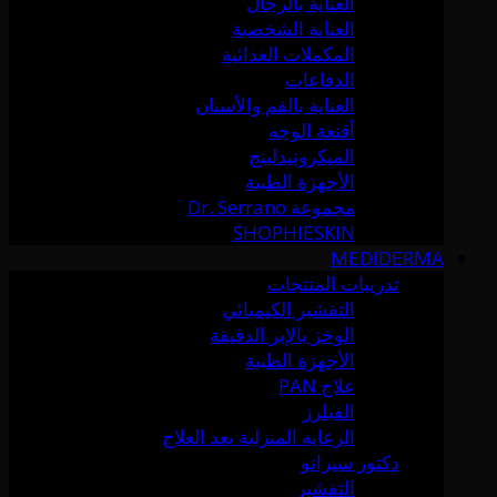
العناية بالرجال
العناية الشخصية
المكملات الغذائية
الدفاعات
العناية بالفم والأسنان
أقنعة الوجه
الميكرونيدلينج
الأجهزة الطبية
مجموعة Dr. Serrano
SHOPHIESKIN
MEDIDERMA
تدريبات المنتجات
التقشير الكيميائي
الوخز بالإبر الدقيقة
الأجهزة الطبية
علاج PAN
الفيلرز
الرعاية المنزلية بعد العلاج
دكتور سيرانو
التقشير