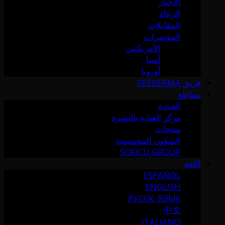
الأخبار
الرعاة
المقابلات
المؤتمرات
الأمريكتين
آسيا
أوروبا
فريق SESDERMA
مقاطع
العيادة
مركز العناية بالبشرة
منتجات
الشؤون المؤسسية
SOFICU GROUP
اللغة
ESPAÑOL
ENGLISH
РУССК. ЯЗЫК
中文
ITALIANO