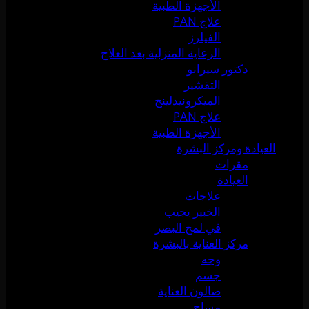
الأجهزة الطبية
علاج PAN
الفيلرز
الرعاية المنزلية بعد العلاج
دكتور سيرانو
التقشير
الميكرونيدلينج
علاج PAN
الأجهزة الطبية
العيادة ومركز البشرة
مقرات
العيادة
علاجات
الخبير يجيب
في لمح البصر
مركز العناية بالبشرة
وجه
جسم
صالون العناية
مساج