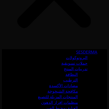
SESDERMA
البروتوكولات
حملات تسويقية
تدريبات المنتج
النظافة
الترطيب
مضادات الأكسدة
مكافحة الشيخوخة
المنتجات المزيلة للتصبغ
منظمات إفراز الدهون
العناية بمحيط العين