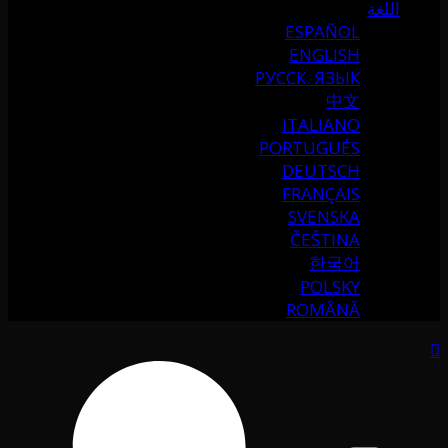
اللغة
ESPAÑOL
ENGLISH
РУССК. ЯЗЫК
中文
ITALIANO
PORTUGUÉS
DEUTSCH
FRANÇAIS
SVENSKA
ČEŠTINA
한국어
POLSKY
ROMÂNĂ