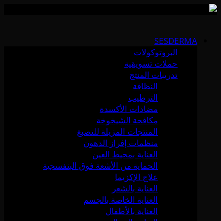
Skip
to
SESDERMA
content
البروتوكولات
حملات تسويقية
تدريبات المنتج
النظافة
الترطيب
مضادات الأكسدة
مكافحة الشيخوخة
المنتجات المزيلة للتصبغ
منظمات إفراز الدهون
العناية بمحيط العين
الحماية من الأشعة فوق البنفسجية
علاج الإكزيما
العناية بالشعر
العناية الخاصة بالجسم
العناية بالأطفال