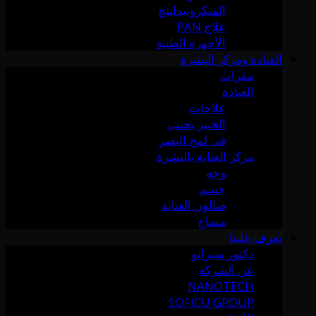
الميكرونيدلينج
علاج PAN
الأجهزة الطبية
العيادة ومركز البشرة
مقرات
العيادة
علاجات
الخبير يجيب
في لمح البصر
مركز العناية بالبشرة
وجه
جسم
صالون العناية
مساج
تعرف علينا
دكتور سيرانو
عن الشركة
NANOTECH
SOFICU GROUP