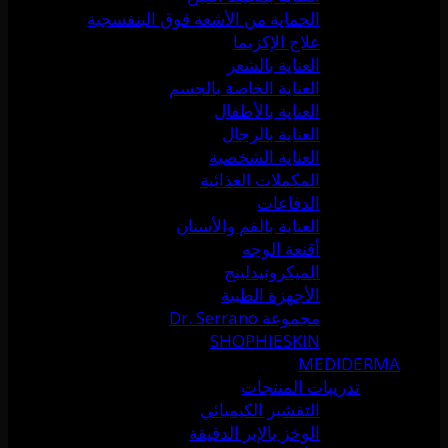
الحماية من الأشعة فوق البنفسجية
علاج الإكزيما
العناية بالشعر
العناية الخاصة بالجسم
العناية بالأطفال
العناية بالرجال
العناية الشخصية
المكملات الغذائية
الدفاعات
العناية بالفم والأسنان
أقنعة الوجه
الميكرونيدلينج
الأجهزة الطبية
مجموعة Dr. Serrano
SHOPHIESKIN
MEDIDERMA
تدريبات المنتجات
التقشير الكيميائي
الوخز بالإبر الدقيقة