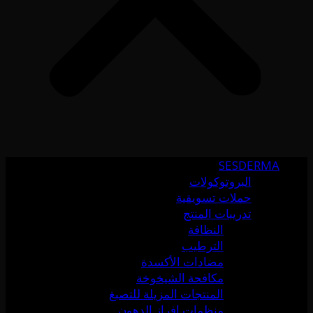
SESDERMA
البروتوكولات
حملات تسويقية
تدريبات المنتج
النظافة
الترطيب
مضادات الأكسدة
مكافحة الشيخوخة
المنتجات المزيلة للتصبغ
منظمات إفراز الدهون