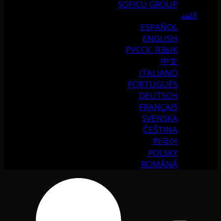
SOFICU GROUP
اللغة
ESPAÑOL
ENGLISH
РУССК. ЯЗЫК
中文
ITALIANO
PORTUGUÉS
DEUTSCH
FRANÇAIS
SVENSKA
ČEŠTINA
한국어
POLSKY
ROMÂNĂ