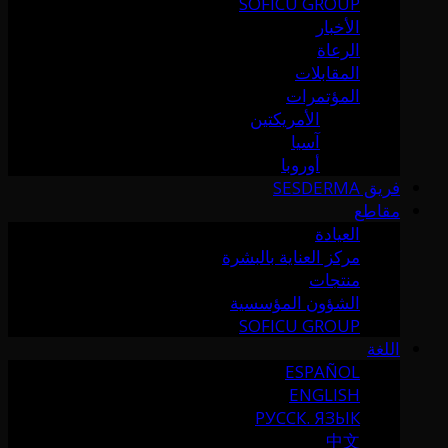
SOFICU GROUP
الأخبار
الرعاة
المقابلات
المؤتمرات
الأمريكتين
آسيا
أوروبا
فريق SESDERMA
مقاطع
العيادة
مركز العناية بالبشرة
منتجات
الشؤون المؤسسية
SOFICU GROUP
اللغة
ESPAÑOL
ENGLISH
РУССК. ЯЗЫК
中文