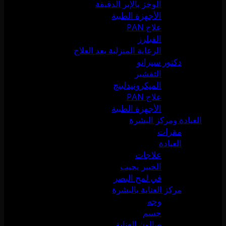
الوخز بالإبر الدقيقة
الأجهزة الطبية
علاج PAN
الفيلرز
الرعاية المنزلية بعد العلاج
دكتور سيرانو
التقشير
الميكرونيدلينج
علاج PAN
الأجهزة الطبية
العيادة ومركز البشرة
مقرات
العيادة
علاجات
الخبير يجيب
في لمح البصر
مركز العناية بالبشرة
وجه
جسم
صالون العناية