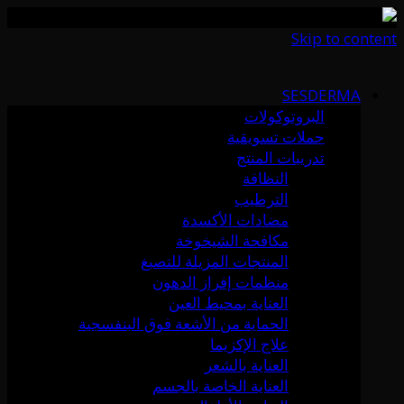
Skip to content
SESDERMA
البروتوكولات
حملات تسويقية
تدريبات المنتج
النظافة
الترطيب
مضادات الأكسدة
مكافحة الشيخوخة
المنتجات المزيلة للتصبغ
منظمات إفراز الدهون
العناية بمحيط العين
الحماية من الأشعة فوق البنفسجية
علاج الإكزيما
العناية بالشعر
العناية الخاصة بالجسم