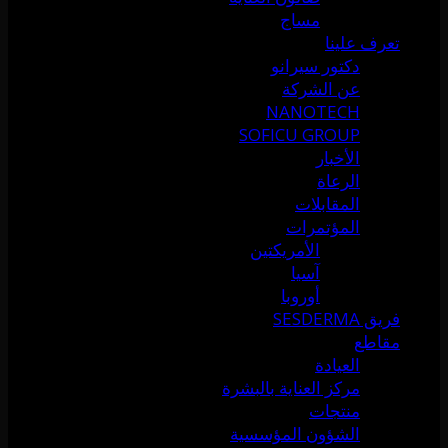
مساج
تعرف علينا
دكتور سيرانو
عن الشركة
NANOTECH
SOFICU GROUP
الأخبار
الرعاة
المقابلات
المؤتمرات
الأمريكتين
آسيا
أوروبا
فريق SESDERMA
مقاطع
العيادة
مركز العناية بالبشرة
منتجات
الشؤون المؤسسية