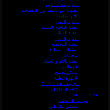
العناية بمحيط العين
الحماية من الأشعة فوق البنفسجية
علاج الإكزيما
العناية بالشعر
العناية الخاصة بالجسم
العناية بالأطفال
العناية بالرجال
العناية الشخصية
المكملات الغذائية
الدفاعات
العناية بالفم والأسنان
أقنعة الوجه
الميكرونيدلينج
الأجهزة الطبية
مجموعة Dr. Serrano
SHOPHIESKIN
MEDIDERMA
تدريبات المنتجات
التقشير الكيميائي