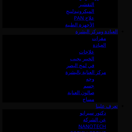
التقشير
الميكرونيدلينج
علاج PAN
الأجهزة الطبية
العيادة ومركز البشرة
مقرات
العيادة
علاجات
الخبير يجيب
في لمح البصر
مركز العناية بالبشرة
وجه
جسم
صالون العناية
مساج
تعرف علينا
دكتور سيرانو
عن الشركة
NANOTECH