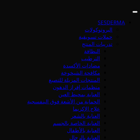
SESDERMA
البروتوكولات
حملات تسويقية
تدريبات المنتج
النظافة
الترطيب
مضادات الأكسدة
مكافحة الشيخوخة
المنتجات المزيلة للتصبغ
منظمات إفراز الدهون
العناية بمحيط العين
الحماية من الأشعة فوق البنفسجية
علاج الإكزيما
العناية بالشعر
العناية الخاصة بالجسم
العناية بالأطفال
العناية بالرجال