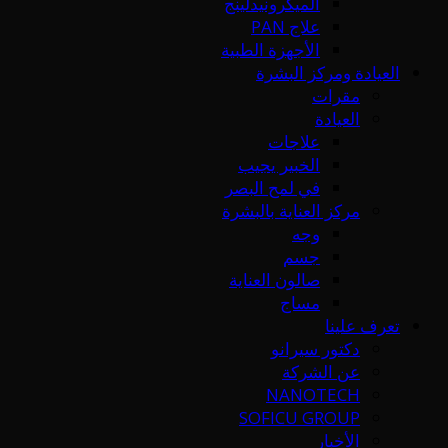
الميكرونيدلينج
علاج PAN
الأجهزة الطبية
العيادة ومركز البشرة
مقرات
العيادة
علاجات
الخبير يجيب
في لمح البصر
مركز العناية بالبشرة
وجه
جسم
صالون العناية
مساج
تعرف علينا
دكتور سيرانو
عن الشركة
NANOTECH
SOFICU GROUP
الأخبار